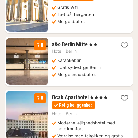
Gratis Wifi
Tæt på Tiergarten
Morgenbuffet
2
a&o Berlin Mitte
, 2 Stjerner
7.0
nætter
Hotel i
Berlin
fra
647
Karaokebar
kr.
I det sydøstlige Berlin
Morgenmadsbuffet
1
Ocak Aparthotel
, 4 Stjerner
7.8
nat
Rolig beliggenhed
fra
599
Hotel i
Berlin
kr.
Moderne lejlighedshotel med
hotelkomfort
Værelse med tekøkken og gratis