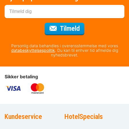
til nyhedsbrevet
Tilmeld
Personlig data behandles i overensstemmelse med vores
databeskyttelsespolitik
. Du kan til enhver tid afmelde dig
nyhedsbrevet.
Sikker betaling
Kundeservice
HotelSpecials