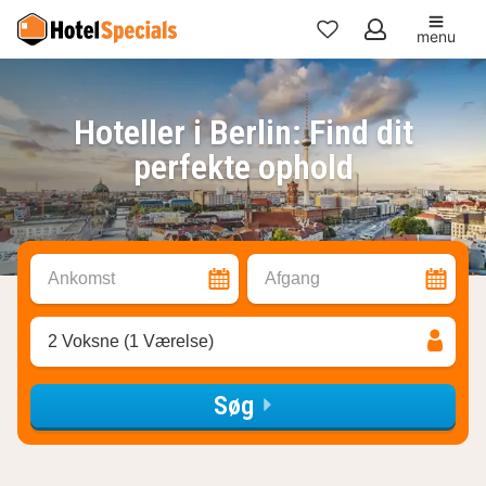
menu
Mine
favoritter
Hoteller i Berlin: Find dit
perfekte ophold
Ankomst
Afgang
2 Voksne (1 Værelse)
Søg