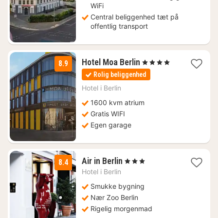
WiFi
Central beliggenhed tæt på
offentlig transport
2
Hotel Moa Berlin
, 4 Stjerner
8.9
nætter
Rolig beliggenhed
fra
741
Hotel i
Berlin
kr.
1600 kvm atrium
Gratis WIFI
Egen garage
1
Air in Berlin
, 3 Stjerner
8.4
nat
Hotel i
Berlin
fra
844
Smukke bygning
kr.
Nær Zoo Berlin
Rigelig morgenmad