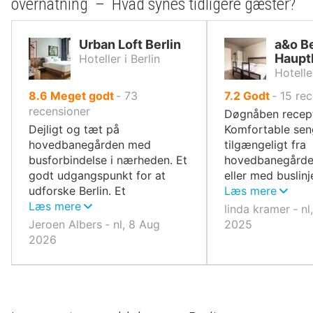
overnatning – Hvad synes tidligere gæster?
Urban Loft Berlin
a&o Be
Haupt
Hoteller i Berlin
Hoteller
ud
ud
8.6
Meget godt
‐
73
7.2
Godt
‐
15
rec
af
af
recensioner
Døgnåben recept
10,
10,
Dejligt og tæt på
Komfortable sen
hovedbanegården med
tilgængeligt fra
busforbindelse i nærheden. Et
hovedbanegården
godt udgangspunkt for at
eller med buslinj
udforske Berlin. Et
142. Rimelig mo
Læs mere
supermarked og en DM lige
Læs mere
linda kramer ‐ n
rundt om hjørnet.
Jeroen Albers ‐ nl, 8 Aug
2025
2026