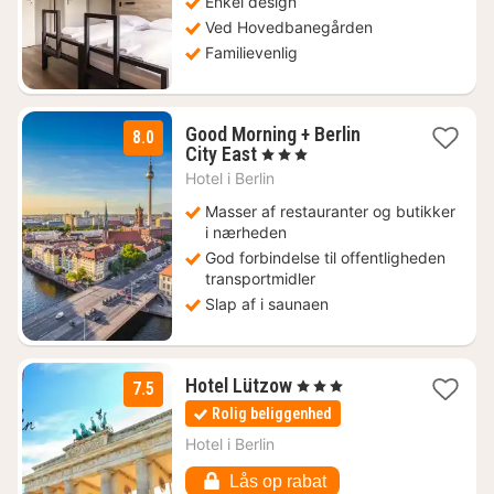
kr.
Enkel design
Ved Hovedbanegården
Familievenlig
Good Morning + Berlin
8.0
1
City East
, 3 Stjerner
nat
Hotel i
Berlin
fra
450
Masser af restauranter og butikker
kr.
i nærheden
God forbindelse til offentligheden
transportmidler
Slap af i saunaen
1
Hotel Lützow
, 3 Stjerner
7.5
nat
Rolig beliggenhed
fra
584
Hotel i
Berlin
kr.
Lås op rabat