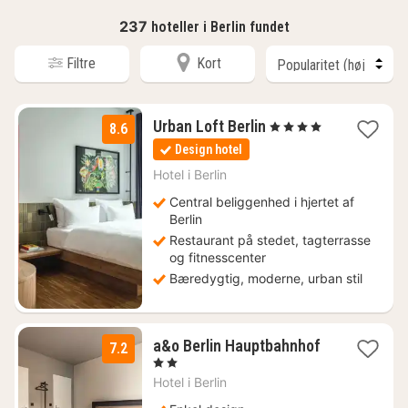
237
hoteller i Berlin fundet
Filtre
Kort
1
Urban Loft Berlin
, 4 Stjerner
8.6
nat
Design hotel
fra
471
Hotel i
Berlin
kr.
Central beliggenhed i hjertet af
Berlin
Restaurant på stedet, tagterrasse
og fitnesscenter
Bæredygtig, moderne, urban stil
2
a&o Berlin Hauptbahnhof
7.2
nætter
, 2 Stjerner
fra
Hotel i
Berlin
600