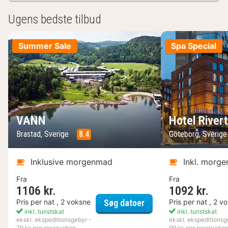
Ugens bedste tilbud
Summer Sale
Spa Special
VANN
Hotel River
Brastad, Sverige
8.4
Göteborg, Sverig
Inklusive morgenmad
Inkl. morg
Fra
Fra
1106 kr.
1092 kr.
VANN
Pris per nat , 2 voksne
Pris per nat , 2 v
Søg datoer
inkl. turistskat
inkl. turistskat
ekskl. ekspeditionsgebyr -
ekskl. ekspeditionsg
79 kr. per reservation
99 kr. per reservatio