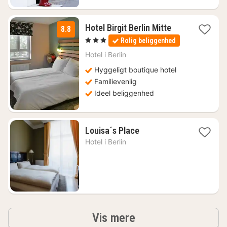
1
Hotel Birgit Berlin Mitte
8.8
nat
, 3 Stjerner
Rolig beliggenhed
fra
745
Hotel i
Berlin
kr.
Hyggeligt boutique hotel
Familievenlig
Ideel beliggenhed
1
Louisa´s Place
nat
Hotel i
Berlin
fra
2451
kr.
resultater
Vis mere