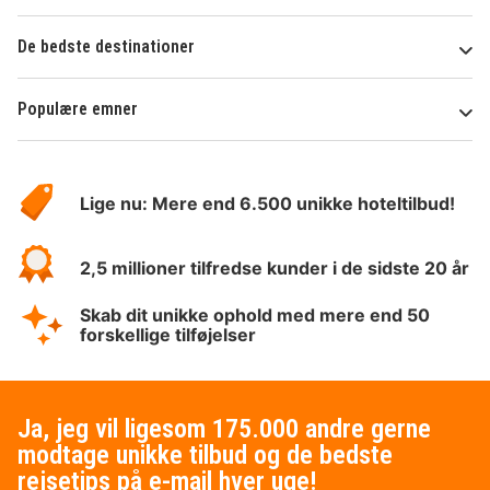
De bedste destinationer
Populære emner
Om
HotelSpecials
Lige nu: Mere end 6.500 unikke hoteltilbud!
2,5 millioner tilfredse kunder i de sidste 20 år
Skab dit unikke ophold med mere end 50
forskellige tilføjelser
Ja, jeg vil ligesom 175.000 andre gerne
modtage unikke tilbud og de bedste
rejsetips på e-mail hver uge!