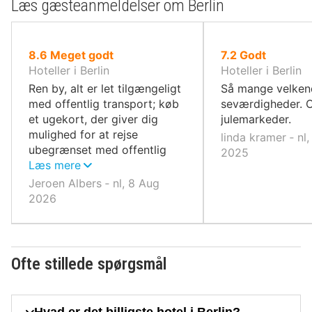
Læs gæsteanmeldelser om Berlin
ud
ud
8.6
Meget godt
7.2
Godt
af
af
Hoteller i Berlin
Hoteller i Berlin
10,
10,
Ren by, alt er let tilgængeligt
Så mange velken
med offentlig transport; køb
seværdigheder. 
et ugekort, der giver dig
julemarkeder.
mulighed for at rejse
linda kramer ‐ nl
ubegrænset med offentlig
2025
transport. Besøgte mange
Læs mere
museer relateret til Anden
Jeroen Albers ‐ nl, 8 Aug
Verdenskrig. Men der er
2026
meget mere at lave.
Ofte stillede spørgsmål