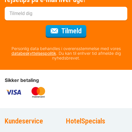
til nyhedsbrevet
Tilmeld
Personlig data behandles i overensstemmelse med vores
databeskyttelsespolitik
. Du kan til enhver tid afmelde dig
nyhedsbrevet.
Sikker betaling
Kundeservice
HotelSpecials