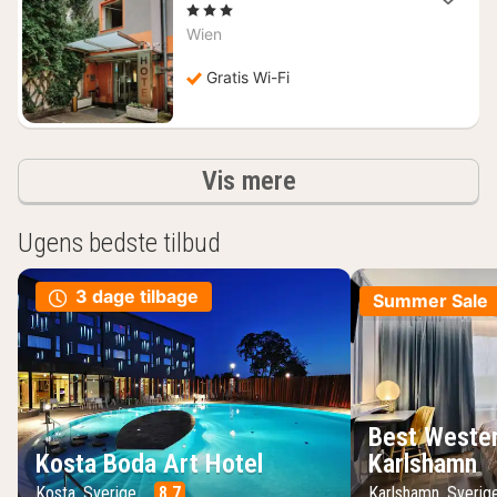
nat
, 3 Stjerner
fra
Wien
390
kr.
Gratis Wi-Fi
resultater
Vis mere
Ugens bedste tilbud
3 dage tilbage
Summer Sale
Best Wester
Kosta Boda Art Hotel
Karlshamn
Kosta, Sverige
8.7
Karlshamn, Sveri