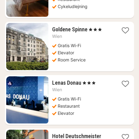
Cykeludlejning
1
Goldene Spinne
, 3 Stjerner
nat
Wien
fra
560
Gratis Wi-Fi
kr.
Elevator
Room Service
1
Lenas Donau
, 3 Stjerner
nat
Wien
fra
256
Gratis Wi-Fi
kr.
Restaurant
Elevator
1
Hotel Deutschmeister