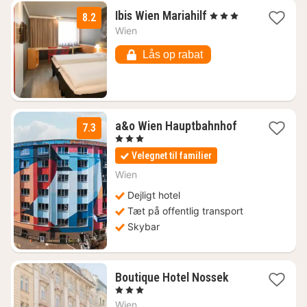
2
Ibis Wien Mariahilf
, 3 Stjerner
8.2
nætter
Wien
fra
503
Lås op rabat
kr.
2
a&o Wien Hauptbahnhof
7.3
nætter
, 3 Stjerner
fra
Velegnet til familier
602
kr.
Wien
Dejligt hotel
Tæt på offentlig transport
Skybar
1
Boutique Hotel Nossek
nat
, 3 Stjerner
fra
Wien