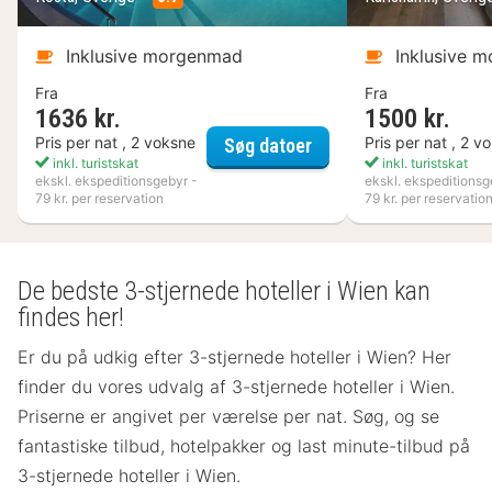
Inklusive morgenmad
Inklusive 
Fra
Fra
1636 kr.
1500 kr.
Kosta Boda Art Hotel
Pris per nat , 2 voksne
Pris per nat , 2 v
Søg datoer
inkl. turistskat
inkl. turistskat
ekskl. ekspeditionsgebyr -
ekskl. ekspeditionsg
79 kr. per reservation
79 kr. per reservatio
De bedste 3-stjernede hoteller i Wien kan
findes her!
Er du på udkig efter 3-stjernede hoteller i Wien? Her
finder du vores udvalg af 3-stjernede hoteller i Wien.
Priserne er angivet per værelse per nat. Søg, og se
fantastiske tilbud, hotelpakker og last minute-tilbud på
3-stjernede hoteller i Wien.