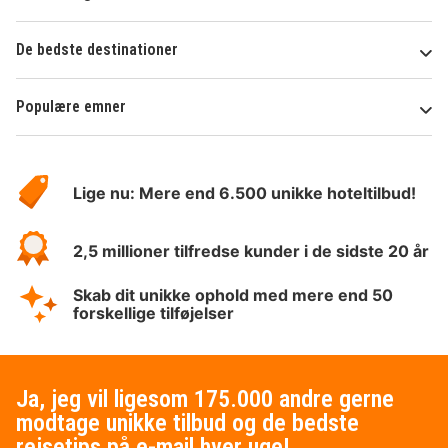
De bedste destinationer
Populære emner
Om
HotelSpecials
Lige nu: Mere end 6.500 unikke hoteltilbud!
2,5 millioner tilfredse kunder i de sidste 20 år
Skab dit unikke ophold med mere end 50
forskellige tilføjelser
Ja, jeg vil ligesom 175.000 andre gerne
modtage unikke tilbud og de bedste
rejsetips på e-mail hver uge!