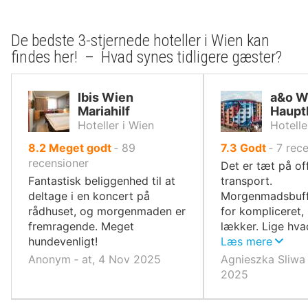
De bedste 3-stjernede hoteller i Wien kan
findes her! – Hvad synes tidligere gæster?
Ibis Wien
a&o W
Mariahilf
Haupt
Hoteller i Wien
Hotelle
ud
ud
8.2
Meget godt
‐
89
7.3
Godt
‐
7
rece
af
af
recensioner
Det er tæt på of
10,
10,
Fantastisk beliggenhed til at
transport.
deltage i en koncert på
Morgenmadsbuffe
rådhuset, og morgenmaden er
for kompliceret,
fremragende. Meget
lækker. Lige hva
hundevenligt!
brug for. Persona
Læs mere
og hjælpsomt.
Anonym ‐ at, 4 Nov 2025
Agnieszka Sliwa 
2025