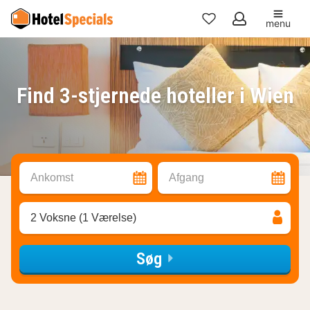
menu
Mine
favoritter
Find 3-stjernede hoteller i Wien
Ankomst
Afgang
2 Voksne (1 Værelse)
Søg