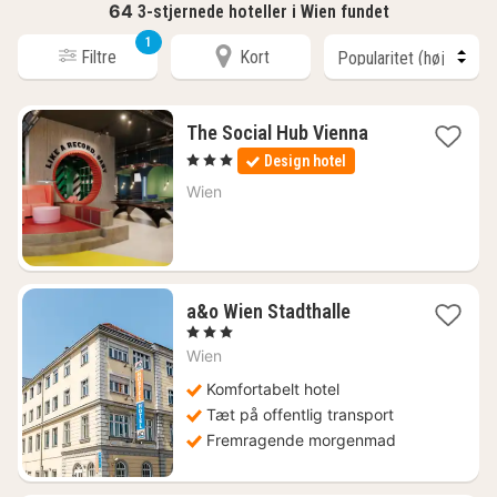
64
3-stjernede hoteller i Wien fundet
1
Filtre
Kort
1
The Social Hub Vienna
nat
, 3 Stjerner
Design hotel
fra
615
Wien
kr.
2
a&o Wien Stadthalle
nætter
, 3 Stjerner
fra
Wien
524
kr.
Komfortabelt hotel
Tæt på offentlig transport
Fremragende morgenmad