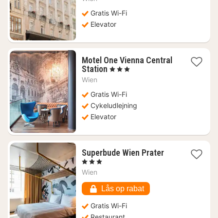
1200
kr.
Gratis Wi-Fi
Elevator
Motel One Vienna Central
1
Station
, 3 Stjerner
nat
Wien
fra
565
Gratis Wi-Fi
kr.
Cykeludlejning
Elevator
1
Superbude Wien Prater
nat
, 3 Stjerner
fra
Wien
523
kr.
Lås op rabat
Gratis Wi-Fi
Restaurant