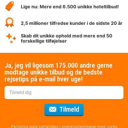
HotelSpecials
Lige nu: Mere end 6.500 unikke hoteltilbud!
2,5 millioner tilfredse kunder i de sidste 20 år
Skab dit unikke ophold med mere end 50
forskellige tilføjelser
Ja, jeg vil ligesom 175.000 andre gerne
modtage unikke tilbud og de bedste
rejsetips på e-mail hver uge!
til nyhedsbrevet
Tilmeld
Personlig data behandles i overensstemmelse med vores