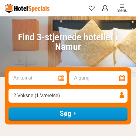
menu
Mine
favoritter
Find 3-stjernede hoteller i
Namur
Ankomst
Afgang
2 Voksne (1 Værelse)
Søg