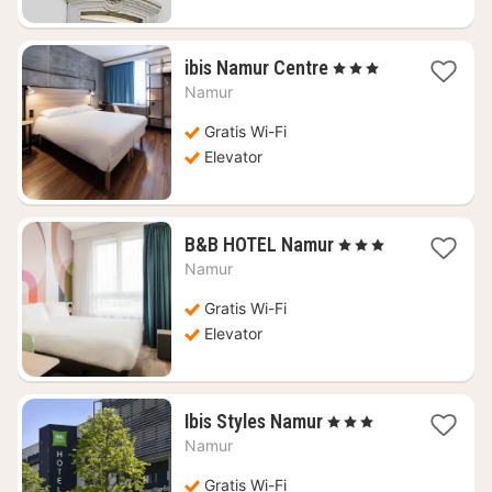
1
ibis Namur Centre
, 3 Stjerner
nat
Namur
fra
608
Gratis Wi-Fi
kr.
Elevator
1
B&B HOTEL Namur
, 3 Stjerner
nat
Namur
fra
509
Gratis Wi-Fi
kr.
Elevator
1
Ibis Styles Namur
, 3 Stjerner
nat
Namur
fra
571
Gratis Wi-Fi