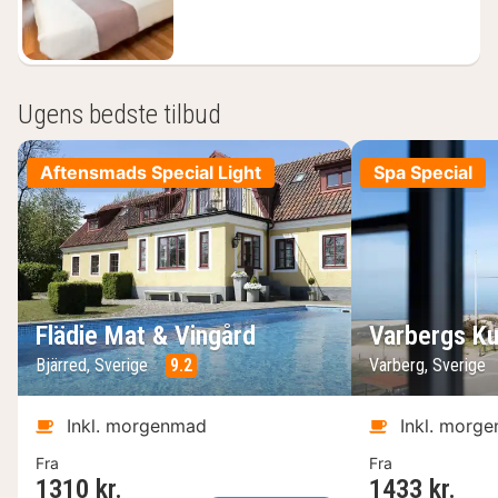
kr.
Ugens bedste tilbud
Aftensmads Special Light
Spa Special
Flädie Mat & Vingård
Varbergs Ku
Bjärred, Sverige
9.2
Varberg, Sverige
Inkl. morgenmad
Inkl. morg
Fra
Fra
1310 kr.
1433 kr.