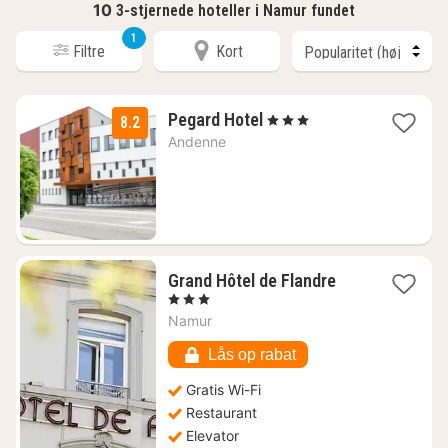
10
3-stjernede hoteller i Namur fundet
1
Filtre
Kort
1
Pegard Hotel
, 3 Stjerner
8.2
nat
Andenne
fra
963
kr.
1
Grand Hôtel de Flandre
nat
, 3 Stjerner
fra
Namur
554
kr.
Lås op rabat
Gratis Wi-Fi
Restaurant
Elevator