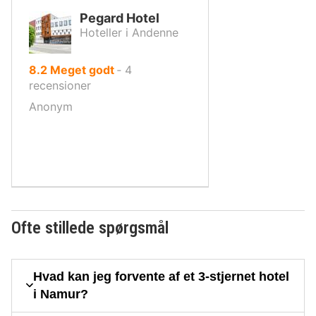
Pegard Hotel
Hoteller i Andenne
ud
8.2
Meget godt
‐
4
af
recensioner
10,
Anonym
Ofte stillede spørgsmål
Hvad kan jeg forvente af et 3-stjernet hotel
i Namur?