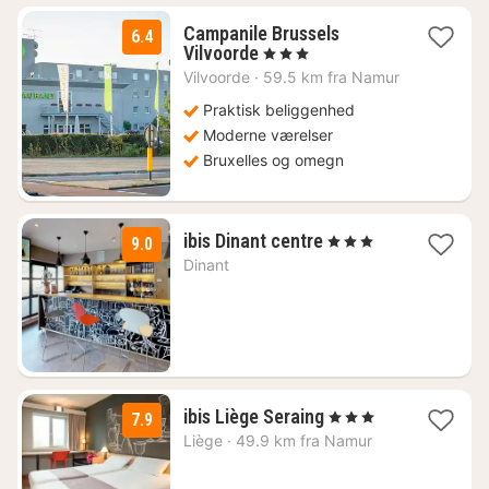
Campanile Brussels
6.4
1
Vilvoorde
, 3 Stjerner
nat
Vilvoorde
·
59.5 km fra Namur
fra
636
Praktisk beliggenhed
kr.
Moderne værelser
Bruxelles og omegn
1
ibis Dinant centre
, 3 Stjerner
9.0
nat
Dinant
fra
890
kr.
1
ibis Liège Seraing
, 3 Stjerner
7.9
nat
Liège
·
49.9 km fra Namur
fra
741