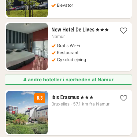
kr.
Elevator
1
New Hotel De Lives
, 3 Stjerner
nat
Namur
fra
414
Gratis Wi-Fi
kr.
Restaurant
Cykeludlejning
4 andre hoteller i nærheden af Namur
1
ibis Erasmus
, 3 Stjerner
8.3
nat
Bruxelles
·
57.1 km fra Namur
fra
636
kr.