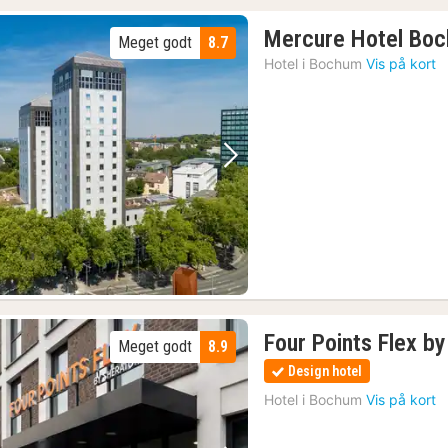
Mercure Hotel Boc
Meget godt
8.7
Hotel i
Bochum
Vis på kort
Forrige billede
Næste billede
Four Points Flex b
Meget godt
8.9
Design hotel
Hotel i
Bochum
Vis på kort