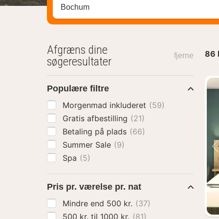
Søg efter destination ...
Afgræns dine
86
fjerne
søgeresultater
Populære filtre
Morgenmad inkluderet
(59)
Gratis afbestilling
(21)
Betaling på plads
(66)
Summer Sale
(9)
Spa
(5)
Pris pr. værelse pr. nat
Mindre end 500 kr.
(37)
500 kr. til 1000 kr.
(81)