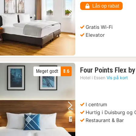
Lås op rabat
Forrige billede
Næste billede
Gratis Wi-Fi
Elevator
Four Points Flex b
Meget godt
8.6
Hotel i
Essen
Vis på kort
I centrum
Forrige billede
Næste billede
Hurtig i Duisburg og
Restaurant & Bar