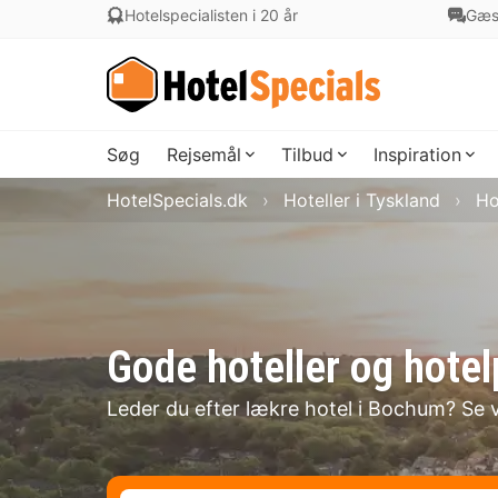
Hotelspecialisten i 20 år
Gæs
Søg
Rejsemål
Tilbud
Inspiration
HotelSpecials.dk
Hoteller i Tyskland
Ho
Gode hoteller og hote
Leder du efter lækre hotel i Bochum? Se 