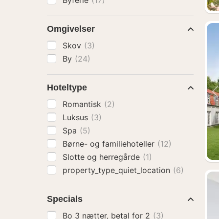
Byferie
(17)
Omgivelser
Skov
(3)
By
(24)
Hoteltype
Romantisk
(2)
Luksus
(3)
Spa
(5)
Børne- og familiehoteller
(12)
Slotte og herregårde
(1)
property_type_quiet_location
(6)
Specials
Bo 3 nætter, betal for 2
(3)