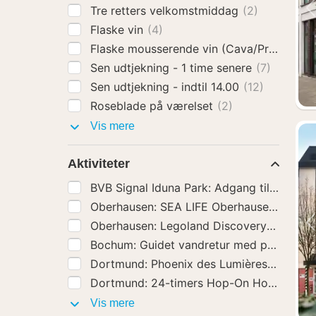
Tre retters velkomstmiddag
(2)
Flaske vin
(4)
Flaske mousserende vin (Cava/Prosecco)
Sen udtjekning - 1 time senere
(7)
Sen udtjekning - indtil 14.00
(12)
Roseblade på værelset
(2)
Hotel
Vis mere
ekstra
Aktiviteter
Oberhausen: SEA LIFE Oberhau
Oberhause
Dortmund: Phoenix des Lum
Dortmun
Aktiviteter
Vis mere