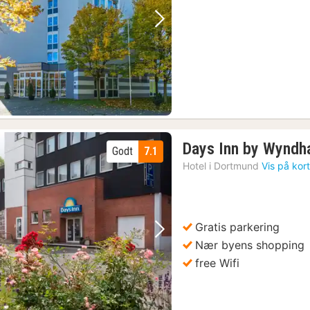
591
kr.
Forrige billede
Næste billede
Days Inn by Wynd
Godt
7.1
Hotel i
Dortmund
Vis på kor
Gratis parkering
Forrige billede
Næste billede
Nær byens shopping
free Wifi