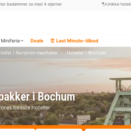
ter bedømmer os med 4 stjerner
Unikke hotel
Miniferie
Deals
⏰ Last Minute-tilbud
teller i Nordrhin-Vestfalen
Hoteller i Bochum
lpakker i Bochum
vores bedste hoteller