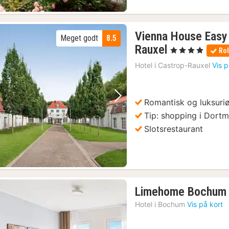
Vienna House Easy
Meget godt
8.5
2
Rauxel
, 4 Stjerner
Rol
nætter
Hotel i
Castrop-Rauxel
Vis p
fra
479
kr.
Romantisk og luksuriø
Forrige billede
Næste billede
Tip: shopping i Dort
Slotsrestaurant
Limehome Bochum 
Hotel i
Bochum
Vis på kort