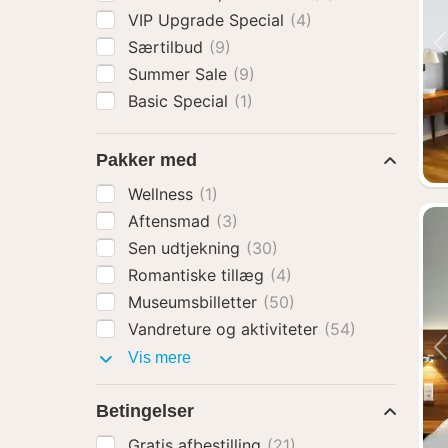
VIP Upgrade Special
(4)
Særtilbud
(9)
Summer Sale
(9)
Basic Special
(1)
Pakker med
Wellness
(1)
Aftensmad
(3)
Sen udtjekning
(30)
Romantiske tillæg
(4)
Museumsbilletter
(50)
Vandreture og aktiviteter
(54)
Pakker
Vis mere
med
Betingelser
Gratis afbestilling
(21)