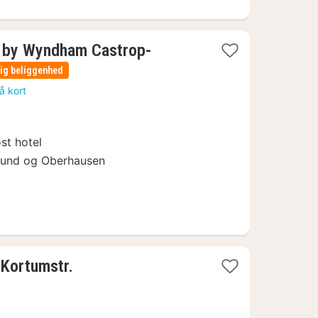
 by Wyndham Castrop-
ig beliggenhed
å kort
st hotel
mund og Oberhausen
1
Kortumstr.
nat
fra
388