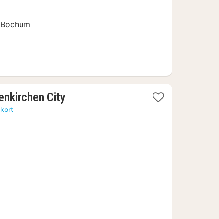
i Bochum
1
enkirchen City
nat
 kort
fra
404
kr.