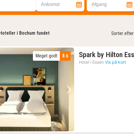
Ankomst
Afgang
Hoteller i Bochum fundet
Sorter efter
Spark by Hilton Es
Meget godt
8.6
Hotel i
Essen
Vis på kort
Forrige billede
Næste billede