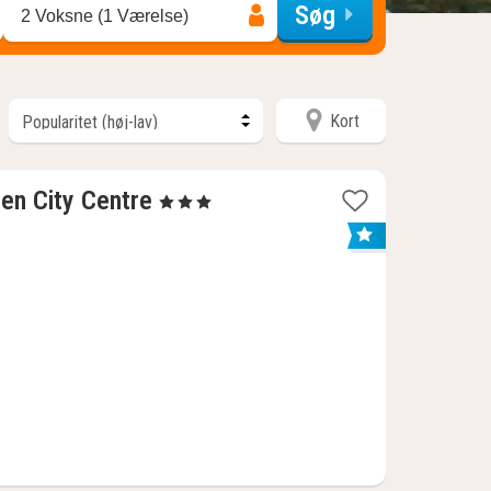
Søg
2 Voksne (1 Værelse)
Kort
3
sen City Centre
, 3 Stjerner
nætter
fra
390
kr.