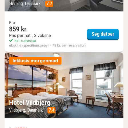
Herning, Danmark
7.7
Fra
859 kr.
Østerg
Søg datoer
Pris per nat , 2 voksne
inkl. turistskat
ekskl. ekspeditionsgebyr - 79 kr. per reservation
Inklusiv morgenmad
Hotel Vildbjerg
Vildbjerg, Danmark
7.4