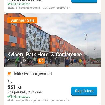
inkl. turistskat
ekskl. ekspeditionsgebyr - 79 kr. per reservation
Summer Sale
Kviberg Park Hotel & Conference
Göteborg, Sverige
8.0
Inklusive morgenmad
Fra
881 kr.
Kviber
Søg datoer
Pris per nat , 2 voksne
inkl. turistskat
ekskl. ekspeditionsgebyr - 79 kr. per reservation