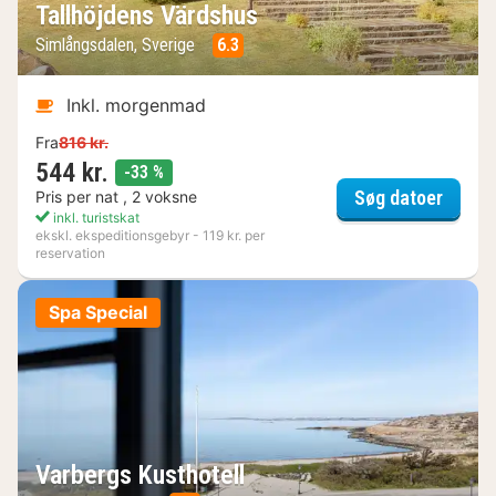
Tallhöjdens Värdshus
Simlångsdalen, Sverige
6.3
Inkl. morgenmad
Fra
816 kr.
544 kr.
rabat
-33 %
Tallhö
Søg datoer
Pris per nat , 2 voksne
inkl. turistskat
ekskl. ekspeditionsgebyr - 119 kr. per
reservation
Spa Special
Varbergs Kusthotell