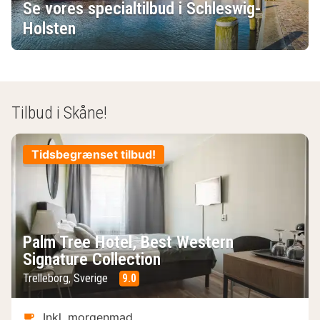
Se vores specialtilbud i Schleswig-
Holsten
Tilbud i Skåne!
Tidsbegrænset tilbud!
Palm Tree Hotel, Best Western
Signature Collection
Trelleborg, Sverige
9.0
Inkl. morgenmad