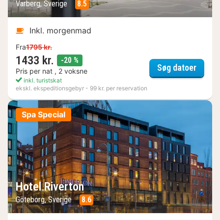
Varberg, Sverige
8.5
Inkl. morgenmad
Fra
1795 kr.
1433 kr.
rabat
-20 %
Varber
Søg datoer
Pris per nat , 2 voksne
inkl. turistskat
ekskl. ekspeditionsgebyr - 99 kr. per reservation
Spa Special
Hotel Riverton
Göteborg, Sverige
8.6