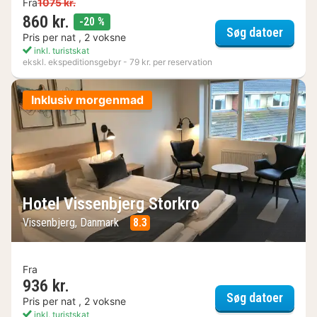
Fra
1075 kr.
860 kr.
rabat
-20 %
Hotel 
Søg datoer
Pris per nat , 2 voksne
inkl. turistskat
ekskl. ekspeditionsgebyr - 79 kr. per reservation
Inklusiv morgenmad
Hotel Vissenbjerg Storkro
Vissenbjerg, Danmark
8.3
Fra
936 kr.
Hotel 
Søg datoer
Pris per nat , 2 voksne
inkl. turistskat