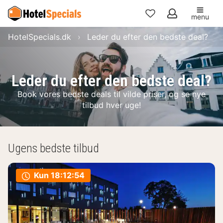
menu
Mine
HotelSpecials.dk
Leder du efter den bedste deal?
favoritter
Leder du efter den bedste deal?
Book vores bedste deals til vilde priser, og se nye
tilbud hver uge!
Ugens bedste tilbud
Kun
18:12:52