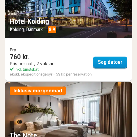
Hotel Kolding
Kolding, Danmark
8.9
Fra
760 kr.
Hotel 
Søg datoer
Pris per nat , 2 voksne
inkl. turistskat
ekskl. ekspeditionsgebyr - 59 kr. per reservation
Inklusiv morgenmad
The Note