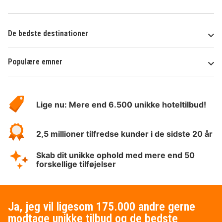
De bedste destinationer
Populære emner
Om
HotelSpecials
Lige nu: Mere end 6.500 unikke hoteltilbud!
2,5 millioner tilfredse kunder i de sidste 20 år
Skab dit unikke ophold med mere end 50
forskellige tilføjelser
Ja, jeg vil ligesom 175.000 andre gerne
modtage unikke tilbud og de bedste