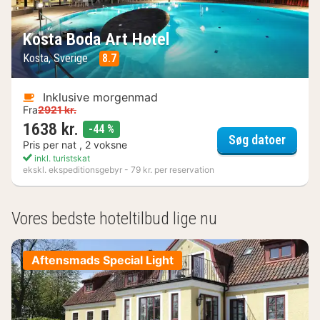
Kosta Boda Art Hotel
Kosta, Sverige
8.7
Inklusive morgenmad
Fra
2921 kr.
1638 kr.
rabat
-44 %
Kosta 
Søg datoer
Pris per nat , 2 voksne
inkl. turistskat
ekskl. ekspeditionsgebyr - 79 kr. per reservation
(1
result)
Vores bedste hoteltilbud lige nu
Aftensmads Special Light