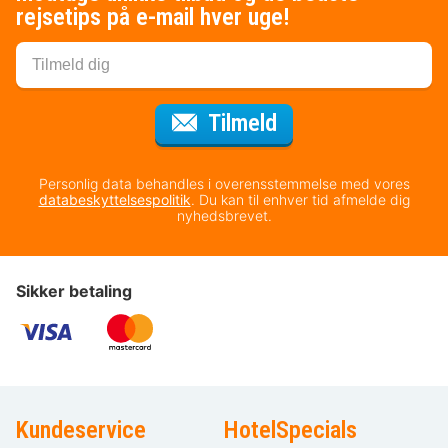
rejsetips på e-mail hver uge!
til nyhedsbrevet
Tilmeld
Personlig data behandles i overensstemmelse med vores
databeskyttelsespolitik
. Du kan til enhver tid afmelde dig
nyhedsbrevet.
Sikker betaling
Kundeservice
HotelSpecials