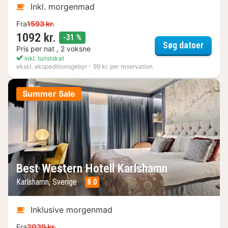
Inkl. morgenmad
Fra
1593 kr.
1092 kr.
rabat
-31 %
Hotel 
Søg datoer
Pris per nat , 2 voksne
inkl. turistskat
ekskl. ekspeditionsgebyr - 99 kr. per reservation
Summer Sale
Best Western Hotell Karlshamn
Karlshamn, Sverige
8.0
Inklusive morgenmad
Fra
2039 kr.