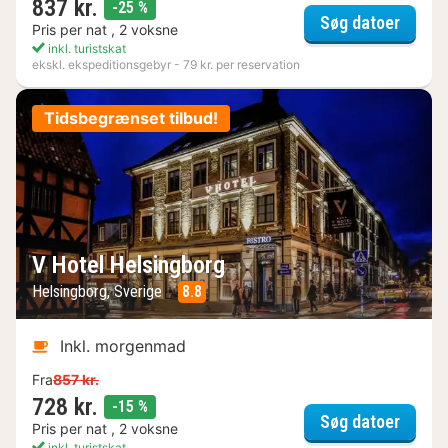
837 kr.
rabat
-25 %
Hotel 
Søg datoer
Pris per nat , 2 voksne
inkl. turistskat
ekskl. ekspeditionsgebyr - 79 kr. per reservation
Tidsbegrænset tilbud!
V Hotel Helsingborg
Helsingborg, Sverige
8.8
Inkl. morgenmad
Fra
857 kr.
728 kr.
rabat
-15 %
V Hote
Søg datoer
Pris per nat , 2 voksne
inkl. turistskat