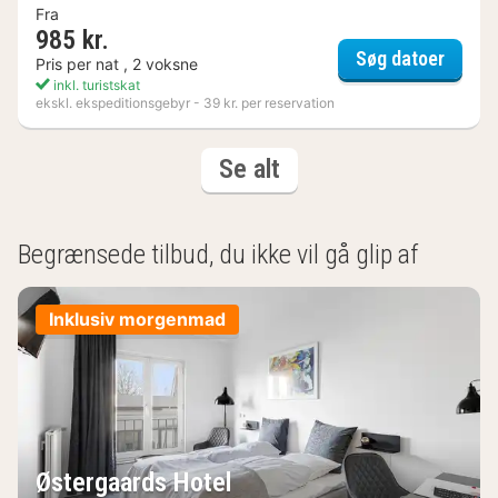
Fra
985 kr.
Tranek
Søg datoer
Pris per nat , 2 voksne
inkl. turistskat
ekskl. ekspeditionsgebyr - 39 kr. per reservation
(3
resultater
Se alt
resultater)
Begrænsede tilbud, du ikke vil gå glip af
Inklusiv morgenmad
Østergaards Hotel