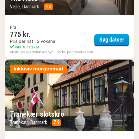
Vejle, Danmark
9.3
Fra
775 kr.
The N
Søg datoer
Pris per nat , 2 voksne
inkl. turistskat
ekskl. ekspeditionsgebyr - 59 kr. per reservation
Inklusiv morgenmad
Tranekær slotskro
Tranekær, Danmark
7.9