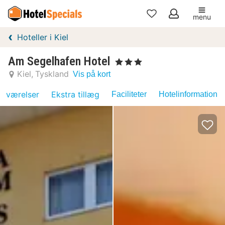
menu
Mine
Hoteller i Kiel
favoritter
Am Segelhafen Hotel
, 3 Stjerner
Kiel
Tyskland
Vis på kort
værelser
Ekstra tillæg
Faciliteter
Hotelinformation