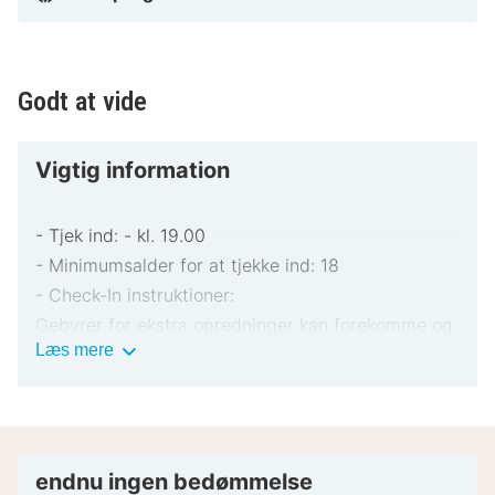
Godt at vide
Vigtig information
- Tjek ind: - kl. 19.00
- Minimumsalder for at tjekke ind: 18
- Check-In instruktioner:
Gebyrer for ekstra opredninger kan forekomme og
Vigtig
Læs mere
varierer afhængigt af overnatningsstedets politik
information
Gyldigt billed-ID og kreditkort, debetkort eller
kontant depositum kan være påkrævet ved
indtjekning til dækning af påløbende udgifter
Særlige ønsker afhænger af tilgængelighed ved
endnu ingen bedømmelse