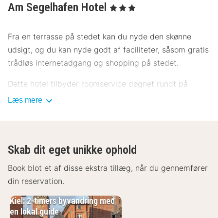
Am Segelhafen Hotel
, 3 Stjerner
Fra en terrasse på stedet kan du nyde den skønne
udsigt, og du kan nyde godt af faciliteter, såsom gratis
trådløs internetadgang og shopping på stedet.
Dette hotel tilbyder roomservice døgnet rundt på
værelset. Tag forbi baren/loungen, hvor du kan slukke
Læs mere
tørsten med din yndlingsdrink.
Overnatningsstedet lukkes fra den 23. december til
den 1. januar.
Skab dit eget unikke ophold
Hotelstars Union tildeler en officiel stjernebedømmelse
Book blot et af disse ekstra tillæg, når du gennemfører
for overnatningssteder i Tyskland. Dette
din reservation.
overnatningssted er blevet bedømt til 3 stars.
Kiel: 2-timers byvandring med
en lokal guide
Gæsterne har blandt andet adgang til en