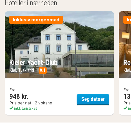
Hoteller i nærheden
Inklusiv morgenmad
I
Kieler Yacht-Club
Ro
Kiel, Tyskland
9.1
Kiel
Fra
Fra
948 kr.
13
Kieler Yacht
Søg datoer
Pris per nat , 2 voksne
Pris
inkl. turistskat
in