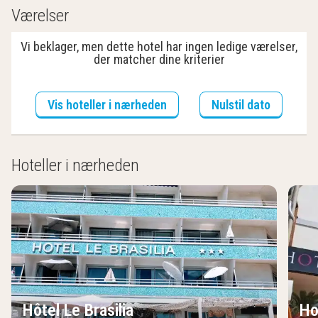
Værelser
Vi beklager, men dette hotel har ingen ledige værelser,
der matcher dine kriterier
Vis hoteller i nærheden
Nulstil dato
Hoteller i nærheden
Hôtel Le Brasilia
Ho