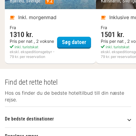
Bjärred, Sverige
9.2
Karlshamn, Sveri
skatter:
Der pålægges en byskat: 2.16 EUR pr. person pr.
Inkl. morgenmad
Inklusive 
nat. Denne skat gælder ikke for børn under 18 år.
Fra
Fra
Vi har medtaget alle gebyrer, som
1310 kr.
1501 kr.
overnatningsstedet har oplyst.
Flädie Mat & Vingård
Pris per nat , 2 voksne
Pris per nat , 2 v
Søg datoer
inkl. turistskat
inkl. turistskat
ekskl. ekspeditionsgebyr -
ekskl. ekspeditionsg
- Valgfrie gebyrer:
79 kr. per reservation
79 kr. per reservatio
Gebyr for morgenmadsbuffet: 14.50 EUR for
voksne og 10 EUR for børn (cirkapriser)
Sen udtjekning er mulig for et gebyr (afhænger af
Find det rette hotel
tilgængelighed)
Hos os finder du de bedste hoteltilbud till din næste
Ovenstående liste er muligvis ikke fuldstændig.
rejse.
Gebyrer og depositummer inkluderer muligvis ikke
skat og kan ændres uden varsel.
De bedste destinationer
- Generel information: