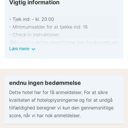
Vigtig information
- Tjek ind: - kl. 20.00
- Minimumsalder for at tjekke ind: 18
- Check-In instruktioner:
Gebyrer for ekstra opredninger kan forekomme og
Vigtig
Læs mere
varierer afhængigt af overnatningsstedets politik
information
Gyldigt billed-ID og kreditkort, debetkort eller
kontant depositum kan være påkrævet ved
indtjekning til dækning af påløbende udgifter
Særlige ønsker afhænger af tilgængelighed ved
endnu ingen bedømmelse
indtjekning og kan medføre ekstra gebyrer.
Dette hotel har for få anmeldelser. For at sikre
Særlige ønsker kan ikke garanteres
kvaliteten af ​​hoteloplysningerne og for at undgå
Det navn, der står på det kreditkort, som bruges
tilfældighed beregner vi kun den gennemsnitlige
ved indtjekning til betaling af diverse udgifter, skal
score, når vi har nok anmeldelser.
være det primære navn på værelsesreservationen
Dette overnatningssted accepterer kreditkort,