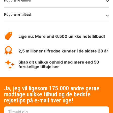
Populære emner
Som følge af nationale reguleringer kan der ikke
overføres mere end 1000 EUR i kontanter på dette
overnatningssted. Kontakt overnatningsstedet via
Populære tilbud
kontaktoplysningerne i reservationsbekræftelsen
Om
for flere oplysninger.
HotelSpecials
Der er mulighed for kontaktløs betaling for alle
Lige nu: Mere end 6.500 unikke hoteltilbud!
transaktioner.
Der er mulighed for kontaktløs indtjekning og
2,5 millioner tilfredse kunder i de sidste 20 år
kontaktløs udtjekning.
Skab dit unikke ophold med mere end 50
forskellige tilføjelser
Ja, jeg vil ligesom 175.000 andre gerne
modtage unikke tilbud og de bedste
rejsetips på e-mail hver uge!