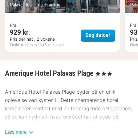
Palavas-les-Flots, Frankrig
Pala
Fra
Fra
929 kr.
93
Hôtel Le Bra
Søg datoer
Pris per nat , 2 voksne
Pris
Ekskl. turistskat 16,15 kr. p.p.p.n.
Ekskl
Amerique Hotel Palavas Plage
, 3 Stjerner
Amerique Hotel Palavas Plage byder på en unik
oplevelse ved kysten i . Dette charmerende hotel
kombinerer komfort med en fremragende beliggenhed,
så du kan nyde alt, hvad området har at byde på.
Beliggenhed Amerique Hotel Palavas Plage
Læs mere