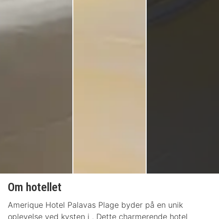
Om hotellet
Amerique Hotel Palavas Plage byder på en unik
oplevelse ved kysten i . Dette charmerende hotel