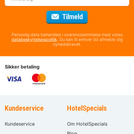
til nyhedsbrevet
Tilmeld
Personlig data behandles i overensstemmelse med vores
databeskyttelsespolitik
. Du kan til enhver tid afmelde dig
nyhedsbrevet.
Sikker betaling
Kundeservice
HotelSpecials
Kundeservice
Om HotelSpecials
Blog