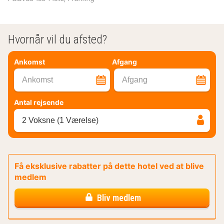
Hvornår vil du afsted?
Ankomst
Afgang
Ankomst
Afgang
Antal rejsende
2 Voksne (1 Værelse)
Få eksklusive rabatter på dette hotel ved at blive
medlem
Bliv medlem