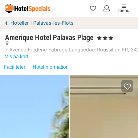
menu
Mine
Hoteller i Palavas-les-Flots
favoritter
Amerique Hotel Palavas Plage
, 3 Stjerner
7 Avenue Frederic Fabrege Languedoc-Roussillon FR, 342
Vis på kort
Faciliteter
Hotelinformation