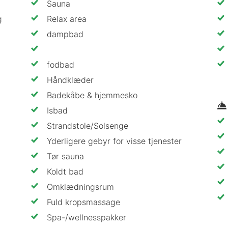
Sauna
g
Relax area
dampbad
fodbad
Håndklæder
Badekåbe & hjemmesko
Isbad
Strandstole/Solsenge
Yderligere gebyr for visse tjenester
Tør sauna
Koldt bad
Omklædningsrum
Fuld kropsmassage
Spa-/wellnesspakker