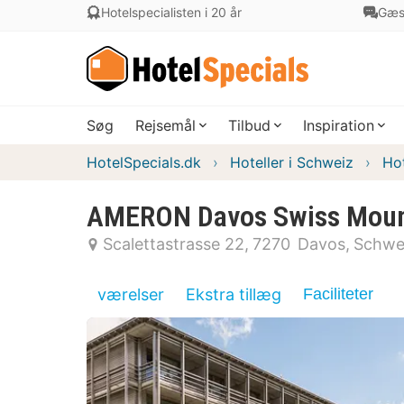
Hotelspecialisten i 20 år
Gæs
Søg
Rejsemål
Tilbud
Inspiration
HotelSpecials.dk
Hoteller i Schweiz
Hot
AMERON Davos Swiss Mount
Scalettastrasse 22
7270
Davos
Schwe
værelser
Ekstra tillæg
Faciliteter