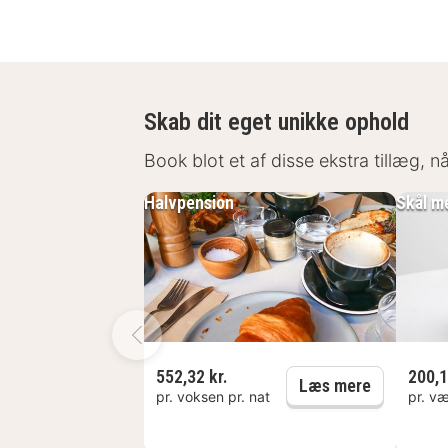
Skab dit eget unikke ophold
Book blot et af disse ekstra tillæg, 
Halvpension
Skål me
552,32 kr.
200,1
Halvpensi
Læs mere
pr. voksen pr. nat
pr. væ