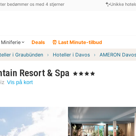
ter bedømmer os med 4 stjerner
Unikke hotel
Miniferie
Deals
⏰ Last Minute-tilbud
eller i Graubünden
Hoteller i Davos
AMERON Davos 
ain Resort & Spa
, 4 Stjerner
iz
Vis på kort