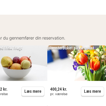
når du gennemfører din reservation.
d frisk frugt
Blomsterbuket på værelset
2 kr.
400,24 kr.
on
Skål med frisk frugt
Bl
Læs mere
Læs mere
relse
pr. værelse