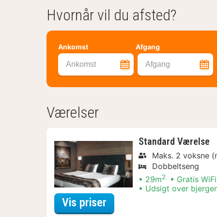
Hvornår vil du afsted?
Ankomst
Afgang
Ankomst
Afgang
Værelser
Standard Værelse
Maks. 2 voksne (
Dobbeltseng
2
29m
Gratis WiFi
Udsigt over bjerge
for Aftensmads Special
Vis priser