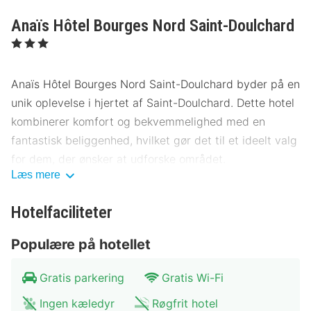
Anaïs Hôtel Bourges Nord Saint-Doulchard
, 3 Stjerner
Anaïs Hôtel Bourges Nord Saint-Doulchard byder på en
unik oplevelse i hjertet af Saint-Doulchard. Dette hotel
kombinerer komfort og bekvemmelighed med en
fantastisk beliggenhed, hvilket gør det til et ideelt valg
for dem, der ønsker at udforske området.
Læs mere
Beliggenhed Anaïs Hôtel Bourges Nord
Saint-Doulchard
Hotelfaciliteter
Anaïs Hôtel Bourges Nord Saint-Doulchard ligger blot
Populære på hotellet
få kilometer fra byens centrum, hvilket giver nem
adgang til Bourges' charmerende attraktioner. Området
Gratis parkering
Gratis Wi-Fi
er kendt for sine historiske museer og smukke
Ingen kæledyr
Røgfrit hotel
arkitektur. Gæster kan nemt nå centrum med offentlige