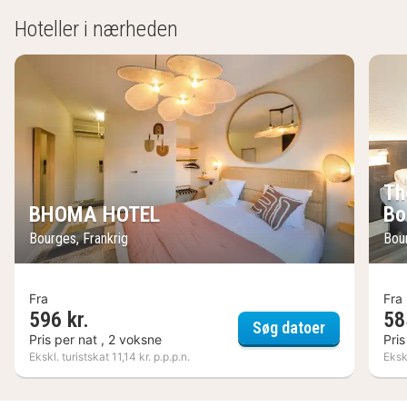
Hoteller i nærheden
Th
BHOMA HOTEL
Bo
Bourges, Frankrig
Bou
Fra
Fra
596 kr.
58
BHOMA HOT
Søg datoer
Pris per nat , 2 voksne
Pris
Ekskl. turistskat 11,14 kr. p.p.p.n.
Ekskl