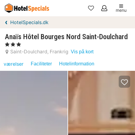
menu
Mine
HotelSpecials.dk
favoritter
Anaïs Hôtel Bourges Nord Saint-Doulchard
, 3 Stjerner
Saint-Doulchard
Frankrig
Vis på kort
værelser
Faciliteter
Hotelinformation