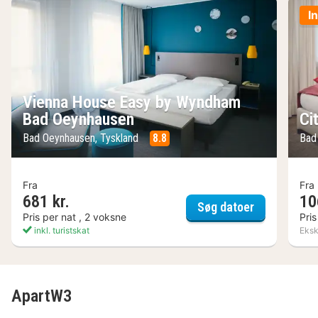
I
Vienna House Easy by Wyndham
Bad Oeynhausen
Ci
Bad Oeynhausen, Tyskland
8.8
Bad
Fra
Fra
681 kr.
10
Vienna Hou
Søg datoer
Pris per nat , 2 voksne
Pris
inkl. turistskat
Ekskl
ApartW3