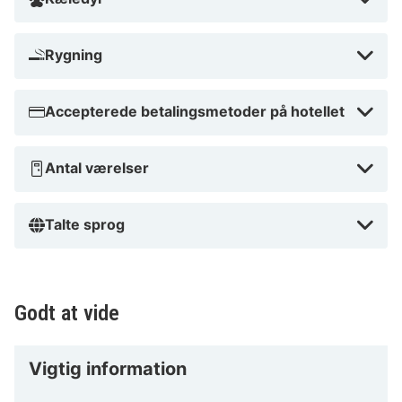
hvad du søger, finder du det i nærheden af hotellet.
Rygning
Hvorfor vores HotelSpecialist anbefaler
ApartW3
Accepterede betalingsmetoder på hotellet
Fantastisk beliggenhed tæt på attraktioner
Høje anmeldelser for komfort og service
Venligt og imødekommende personale
Antal værelser
Nærhed til kulturelle oplevelser
Gode transportmuligheder
Tips fra HotelSpecials
Talte sprog
Perfekt til par, der søger en romantisk ferie med
hyggelige værelser og smukke omgivelser. Ideel til en
afslappende wellness-retreat. Beliggende nær vandre-
Godt at vide
og cykelruter for aktive ferier. Oplev elegance på
ApartW3 med stilfulde værelser og premium
Vigtig information
faciliteter. Komfortabelt ophold uden at bruge en