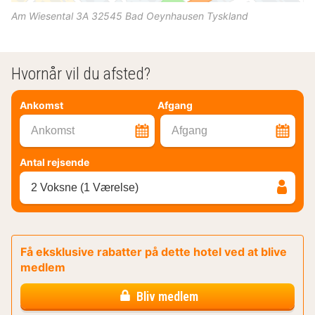
Am Wiesental 3A
32545
Bad Oeynhausen
Tyskland
Hvornår vil du afsted?
Ankomst
Afgang
Ankomst
Afgang
Antal rejsende
2 Voksne (1 Værelse)
Få eksklusive rabatter på dette hotel ved at blive
medlem
Bliv medlem