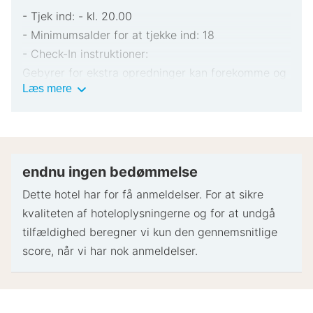
formue, tæt på byens bedste attraktioner.
- Tjek ind: - kl. 20.00
Hvorfor vente? Book dit ophold i dag og oplev alt,
- Minimumsalder for at tjekke ind: 18
hvad ApartW3 har at tilbyde!
- Check-In instruktioner:
Gebyrer for ekstra opredninger kan forekomme og
Vigtig
Læs mere
varierer afhængigt af overnatningsstedets politik
information
Gyldigt billed-ID og kreditkort, debetkort eller
kontant depositum kan være påkrævet ved
indtjekning til dækning af påløbende udgifter
Særlige ønsker afhænger af tilgængelighed ved
endnu ingen bedømmelse
indtjekning og kan medføre ekstra gebyrer.
Dette hotel har for få anmeldelser. For at sikre
Særlige ønsker kan ikke garanteres
kvaliteten af ​​hoteloplysningerne og for at undgå
Dette overnatningssted accepterer kreditkort.
tilfældighed beregner vi kun den gennemsnitlige
Kontanter accepteres ikke
score, når vi har nok anmeldelser.
Overnatningsstedets sikkerhedsforanstaltninger
inkluderer røgalarm