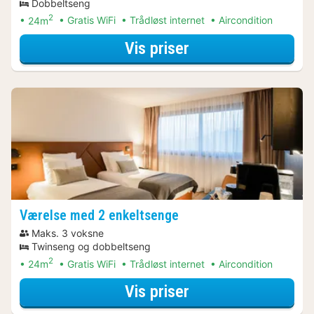
Dobbeltseng
2
24m
Gratis WiFi
Trådløst internet
Aircondition
for Dobbeltværels
Vis priser
Værelse med 2 enkeltsenge
Maks. 3 voksne
Twinseng og dobbeltseng
2
24m
Gratis WiFi
Trådløst internet
Aircondition
for Værelse med 2
Vis priser