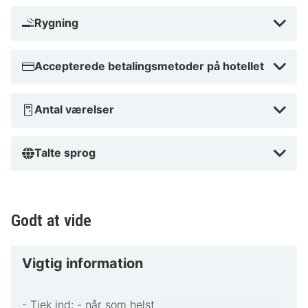
Conferences Geneve - 5,9 km Den nærmeste store
lufthavn er Genève Internationale Lufthavn (GVA) - 4,4
Rygning
km
Accepterede betalingsmetoder på hotellet
Overnatter du ved Appart'City Collection Genève
Aéroport – Ferney Voltaire, som ligger tæt på
lufthavnen i Ferney-Voltaire, er du kun 15 minutters
Antal værelser
gang fra Ferney-Voltaire Market og Château de
Voltaire. Dette hotel 4 ligger 4,6 km fra Palexpo og 5,9
Talte sprog
km fra FN's europæiske hovedkontor.
Tæt på Ferney-Voltaire Market
Godt at vide
Vigtig information
- Tjek ind: - når som helst