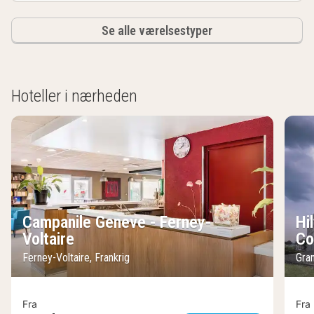
Se alle værelsestyper
Hoteller i nærheden
Campanile Geneve - Ferney-
Hi
Voltaire
Co
Ferney-Voltaire, Frankrig
Gra
Fra
Fra