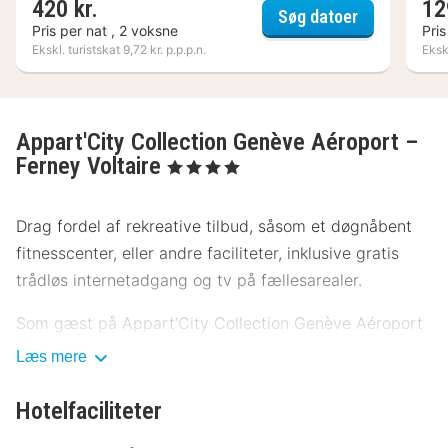
420 kr.
12
Campanile G
Søg datoer
Pris per nat , 2 voksne
Pris
Ekskl. turistskat 9,72 kr. p.p.p.n.
Ekskl
Appart'City Collection Genève Aéroport –
Ferney Voltaire
, 4 Stjerner
Drag fordel af rekreative tilbud, såsom et døgnåbent
fitnesscenter, eller andre faciliteter, inklusive gratis
trådløs internetadgang og tv på fællesarealer.
Som gæst på Appart'City Collection Genève Aéroport
– Ferney Voltaire kan du nyde et måltid på Le Bistrot
Læs mere
City. Afslut dagen med en drink eller to i
baren/loungen. Morgenmadsbuffet serveres på
Hotelfaciliteter
hverdage fra kl. 06.30 til kl. 10.00 og i weekenderne fra