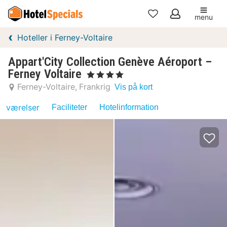
menu
Mine
Hoteller i Ferney-Voltaire
favoritter
Appart'City Collection Genève Aéroport –
Ferney Voltaire
, 4 Stjerner
Ferney-Voltaire
Frankrig
Vis på kort
værelser
Faciliteter
Hotelinformation