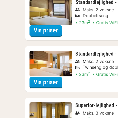
Standardlejlighed -
Maks. 2 voksne
Dobbeltseng
2
23m
Gratis WiFi
for Nyd lokalt Arrange
Vis priser
Standardlejlighed -
Maks. 2 voksne
Twinseng og dob
2
23m
Gratis WiFi
for Nyd lokalt Arrange
Vis priser
Superior-lejlighed 
Maks. 3 voksne