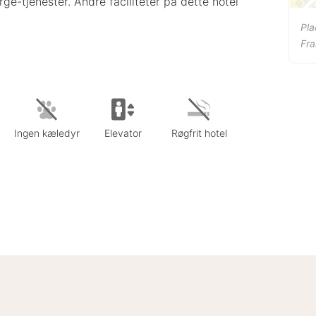
ge-tjenester. Andre faciliteter på dette hotel
Pla
Fra
Ingen kæledyr
Elevator
Røgfrit hotel