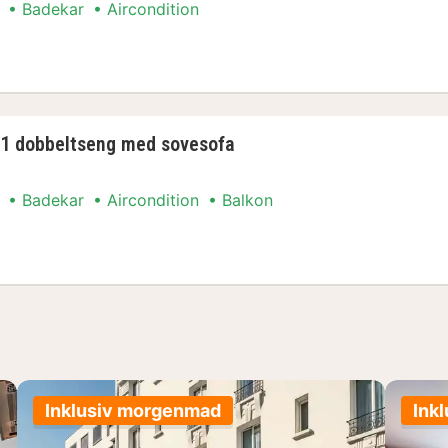
Badekar
Aircondition
ment
- 1 dobbeltseng med sovesofa
Badekar
Aircondition
Balkon
ment
Inklusiv morgenmad
Ink