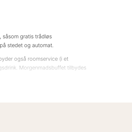
, såsom gratis trådløs
g på stedet og automat.
lbyder også roomservice (i et
ngsdrink. Morgenmadsbuffet tilbydes
n og renseri/vaskeservice.
ovn. Med gratis Wi-Fi kan du altid
oner samt pengeskabe og skriveborde.