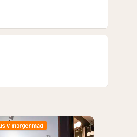
lusiv morgenmad