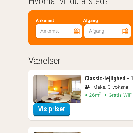
Hvornår vil du afsted?
Ankomst
Afgang
Ankomst
Afgang
Værelser
Classic-lejlighed -
Maks. 3 voksne
2
26m
Gratis WiFi
for Nyd lokalt Arrange
Vis priser