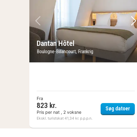
Forrige billede
Næ
Dantan Hôtel
Boulogne-Billancourt, Frankrig
Fra
823 kr.
Dan
Søg datoer
Pris per nat , 2 voksne
Ekskl. turistskat 41,34 kr. p.p.p.n.