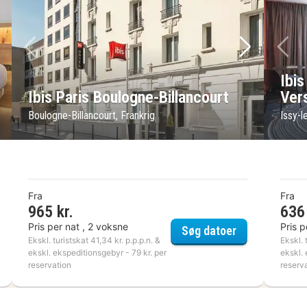
ste billede
Forrige billede
Næste bil
Fo
Ibis
Ibis Paris Boulogne-Billancourt
Vers
Boulogne-Billancourt, Frankrig
Issy-l
Fra
Fra
965 kr.
636 
Pris per nat , 2 voksne
Pris p
Ibis Paris Bou
Søg datoer
tan Hôtel
Ekskl. turistskat 41,34 kr. p.p.p.n. &
Ekskl. 
ekskl. ekspeditionsgebyr - 79 kr. per
ekskl. 
reservation
reserv