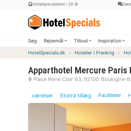
Hotelspecialisten i 20 år
Gæs
Søg
Rejsemål
Tilbud
Inspiration
HotelSpecials.dk
Hoteller i Frankrig
Hot
Apparthotel Mercure Paris
Place René Clair 63
92100
Boulogne-Bi
værelser
Ekstra tillæg
Faciliteter
H