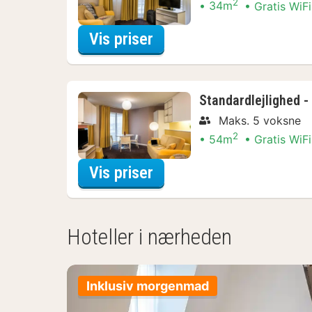
2
34m
Gratis WiFi
for Nyd lokalt Arrange
Vis priser
Standardlejlighed 
Maks. 5 voksne
2
54m
Gratis WiFi
for Nyd lokalt Arrange
Vis priser
Hoteller i nærheden
Inklusiv morgenmad