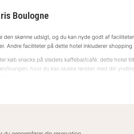
ris Boulogne
 den skønne udsigt, og du kan nyde godt af faciliteter
r. Andre faciliteter på dette hotel inkluderer shoppin
ller køb snacks på stedets kaffebar/café. dette hotel ti
ren/loungen, hvor du kan slukke tørsten med din yndli
10.30.
 et døgnåbent forretningscenter, gratis aviser i lobbye
er til rådighed på stedet.
r, der indeholder tekøkken med køleskab og mikrobølge
ger for underholdningen. Faciliteter inkluderer telef
når du gennemfører din reservation.