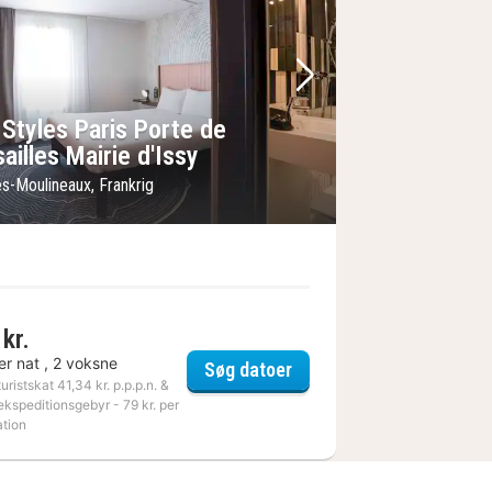
lede
rrige billede
Næste billede
 Styles Paris Porte de
ailles Mairie d'Issy
es-Moulineaux, Frankrig
kr.
er nat , 2 voksne
logne-Billancourt
Ibis Styles Paris Porte de
Søg datoer
turistskat 41,34 kr. p.p.p.n. &
ekspeditionsgebyr - 79 kr. per
ation