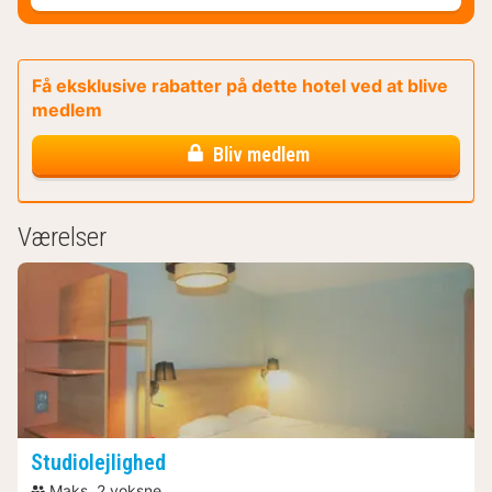
Få eksklusive rabatter på dette hotel ved at blive
medlem
Bliv medlem
Værelser
Studiolejlighed
Maks. 2 voksne