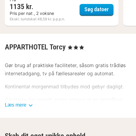
1135 kr.
Paxton Hote
Søg datoer
Pris per nat , 2 voksne
Ekskl. turistskat 48,59 kr. p.p.p.n.
APPARTHOTEL Torcy
, 3 Stjerner
Gør brug af praktiske faciliteter, såsom gratis trådløs
internetadgang, tv på fællesarealer og automat.
Kontinental morgenmad tilbydes mod gebyr dagligt.
Gæsterne har blandt andet adgang til en døgnåben
Læs mere
reception, en flersproget medarbejderstab og en
elevator.
Føl dig hjemme i et af de 97 værelser, der indeholder
Skab dit eget unikke ophold