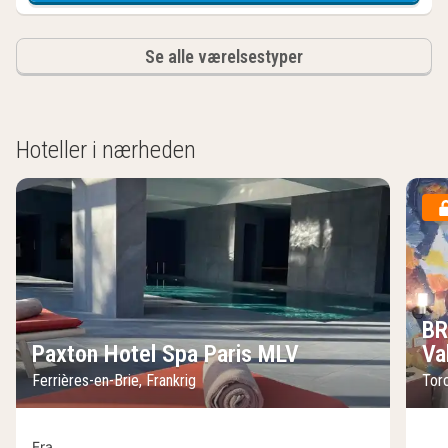
Se alle værelsestyper
Hoteller i nærheden
BR
Paxton Hotel Spa Paris MLV
Va
Ferrières-en-Brie, Frankrig
Torc
Fra