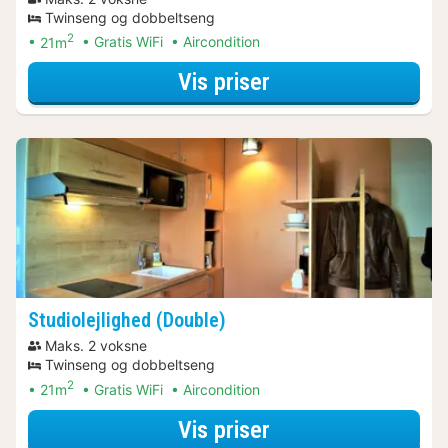
Twinseng og dobbeltseng
2
21m
Gratis WiFi
Aircondition
for Aktive dagstu
Vis priser
Studiolejlighed (Double)
Maks. 2 voksne
Twinseng og dobbeltseng
2
21m
Gratis WiFi
Aircondition
for Aktive dagstu
Vis priser