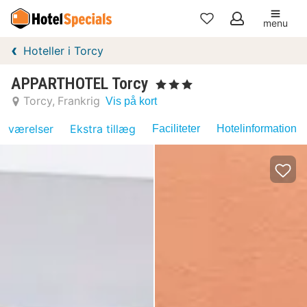
menu
Mine
Hoteller i Torcy
favoritter
APPARTHOTEL Torcy
, 3 Stjerner
Torcy
Frankrig
Vis på kort
værelser
Ekstra tillæg
Faciliteter
Hotelinformation