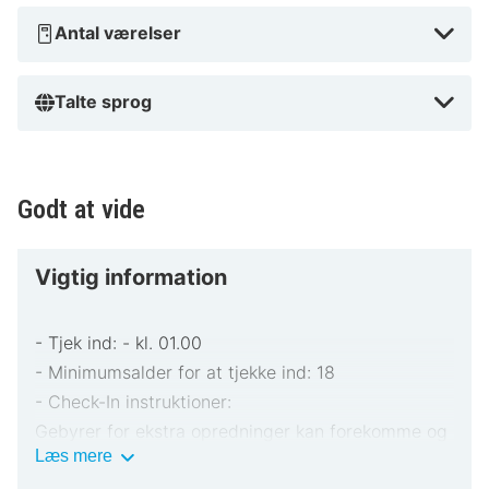
Antal værelser
Talte sprog
Godt at vide
Vigtig information
- Tjek ind: - kl. 01.00
- Minimumsalder for at tjekke ind: 18
- Check-In instruktioner:
Gebyrer for ekstra opredninger kan forekomme og
Vigtig
Læs mere
varierer afhængigt af overnatningsstedets politik
information