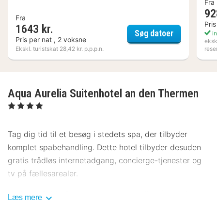
Fra
92
Fra
Pris
1643 kr.
Maison Mes
Søg datoer
in
Pris per nat , 2 voksne
eksk
Ekskl. turistskat 28,42 kr. p.p.p.n.
rese
Aqua Aurelia Suitenhotel an den Thermen
, 4 Stjerner
Tag dig tid til et besøg i stedets spa, der tilbyder
komplet spabehandling. Dette hotel tilbyder desuden
gratis trådløs internetadgang, concierge-tjenester og
tv på fællesarealer.
Nyd et måltid på restauranten, eller bliv på værelset,
Læs mere
og nyd godt af dette hotels roomservice (i et