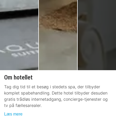
Om hotellet
Tag dig tid til et besøg i stedets spa, der tilbyder
komplet spabehandling. Dette hotel tilbyder desuden
gratis trådløs internetadgang, concierge-tjenester og
tv på fællesarealer.
Læs mere