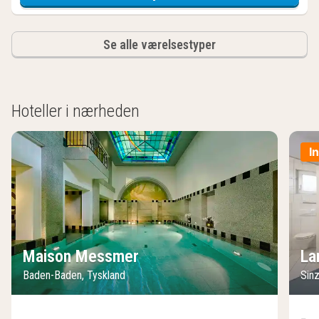
Se alle værelsestyper
Hoteller i nærheden
I
Maison Messmer
La
Baden-Baden, Tyskland
Sin