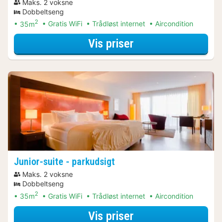
Maks. 2 voksne
Dobbeltseng
2
35m
Gratis WiFi
Trådløst internet
Aircondition
for Aktive dagstu
Vis priser
Junior-suite - parkudsigt
Maks. 2 voksne
Dobbeltseng
2
35m
Gratis WiFi
Trådløst internet
Aircondition
for Junior-suite - 
Vis priser