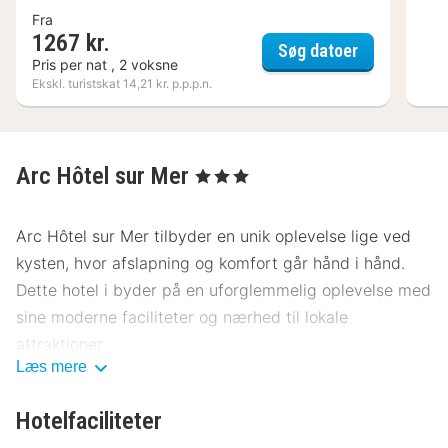
Fra
1267 kr.
T Boutique 
Søg datoer
Pris per nat , 2 voksne
Ekskl. turistskat 14,21 kr. p.p.p.n.
Arc Hôtel sur Mer
, 3 Stjerner
Arc Hôtel sur Mer tilbyder en unik oplevelse lige ved
kysten, hvor afslapning og komfort går hånd i hånd.
Dette hotel i byder på en uforglemmelig oplevelse med
sine moderne faciliteter og nærhed til lokale
attraktioner.
Læs mere
Beliggenhed Arc Hôtel sur Mer
Hotelfaciliteter
Arc Hôtel sur Mer ligger i hjertet af , kun få minutters