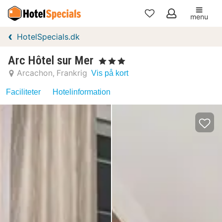
menu
Mine
HotelSpecials.dk
favoritter
Arc Hôtel sur Mer
, 3 Stjerner
Arcachon
Frankrig
Vis på kort
Faciliteter
Hotelinformation