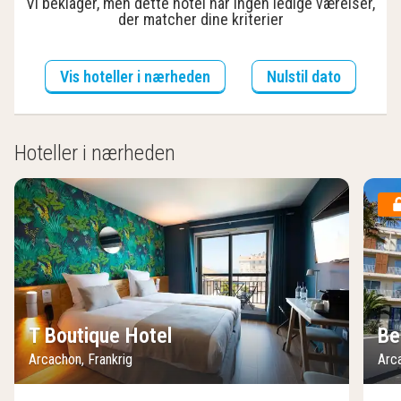
Vi beklager, men dette hotel har ingen ledige værelser,
der matcher dine kriterier
Vis hoteller i nærheden
Nulstil dato
Hoteller i nærheden
T Boutique Hotel
Be
Arcachon, Frankrig
Arc