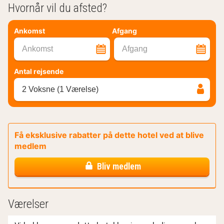
Hvornår vil du afsted?
Ankomst
Afgang
Ankomst
Afgang
Antal rejsende
2 Voksne (1 Værelse)
Få eksklusive rabatter på dette hotel ved at blive
medlem
Bliv medlem
Værelser