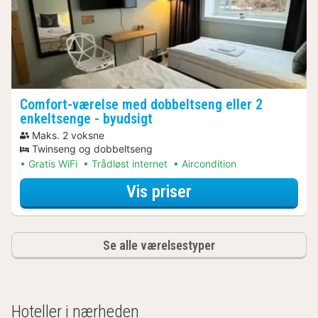
Comfort-værelse med dobbeltseng eller 2
enkeltsenge - byudsigt
Maks. 2 voksne
Twinseng og dobbeltseng
Gratis WiFi
Trådløst internet
Aircondition
for Comfort-værel
Vis priser
Se alle værelsestyper
Hoteller i nærheden