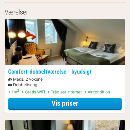
Værelser
Comfort-dobbeltværelse - byudsigt
Maks. 2 voksne
Dobbeltseng
2
1m
Gratis WiFi
Trådløst internet
Aircondition
for Comfort-dobbe
Vis priser