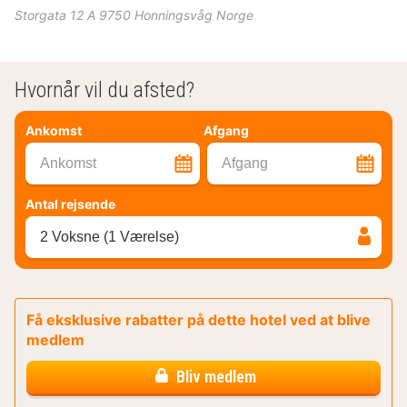
Storgata 12 A
9750
Honningsvåg
Norge
Hvornår vil du afsted?
Ankomst
Afgang
Ankomst
Afgang
Antal rejsende
2 Voksne (1 Værelse)
Få eksklusive rabatter på dette hotel ved at blive
medlem
Bliv medlem