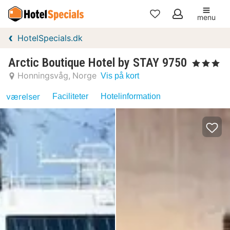
menu
Mine
HotelSpecials.dk
favoritter
Arctic Boutique Hotel by STAY 9750
, 3 Stjerner
Honningsvåg
Norge
Vis på kort
værelser
Faciliteter
Hotelinformation