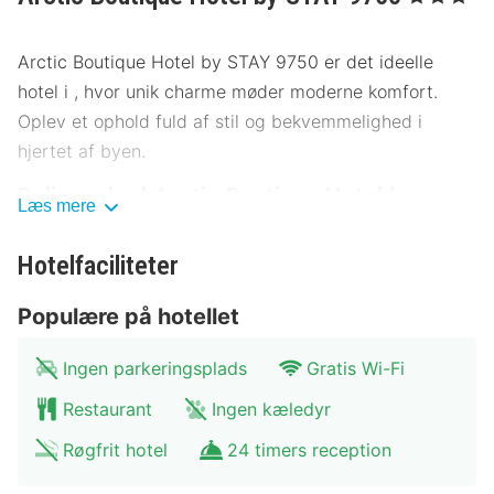
Arctic Boutique Hotel by STAY 9750 er det ideelle
hotel i , hvor unik charme møder moderne komfort.
Oplev et ophold fuld af stil og bekvemmelighed i
hjertet af byen.
Beliggenhed Arctic Boutique Hotel by
Læs mere
STAY 9750
Hotelfaciliteter
Hotellet ligger centralt i , kun få skridt fra byens
vigtigste seværdigheder. Udforsk nærliggende museer
Populære på hotellet
og kulturelle attraktioner, og nyd den nemme adgang
til offentlig transport som bus og tog. Parkering er
Ingen parkeringsplads
Gratis Wi-Fi
også tilgængelig for gæster, der rejser i bil.
Restaurant
Ingen kæledyr
Byens Torv: 150 meter
Røgfrit hotel
24 timers reception
Museum for Moderne Kunst: 300 meter
Historisk Museum: 500 meter