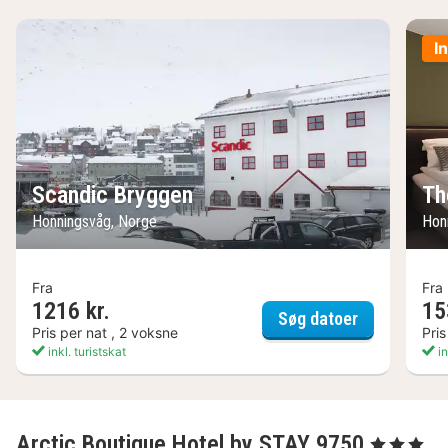
I
Scandic Bryggen
Th
Honningsvåg, Norge
Hon
Fra
Fra
1216 kr.
15
Scandic Bry
Søg datoer
Pris per nat , 2 voksne
Pris
inkl. turistskat
in
Arctic Boutique Hotel by STAY 9750
, 3 Stjerner