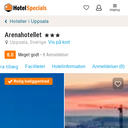
menu
Mine
Hoteller i Uppsala
favoritter
Arenahotellet
, 3 Stjerner
Uppsala
Sverige
Vis på kort
8.0
Meget godt
8 Anmeldelser
ra tillæg
Faciliteter
Hotelinformation
Anmeldelser (8)
Rolig beliggenhed