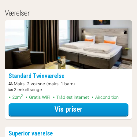
Værelser
Standard Twinværelse
Maks. 2 voksne (maks. 1 barn)
2 enkeltsenge
2
22m
Gratis WiFi
Trådløst internet
Aircondition
for Cykel Arrange
Vis priser
Superior vaerelse