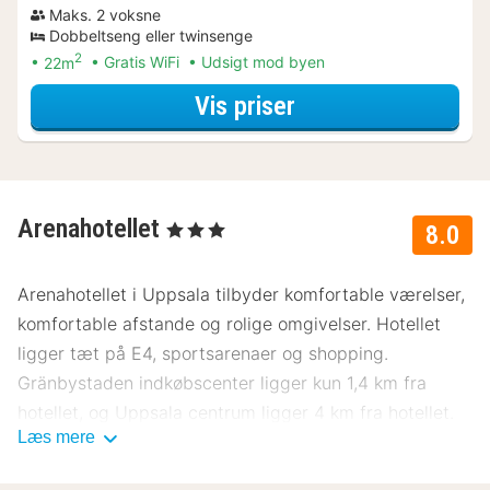
Maks. 2 voksne
Dobbeltseng eller twinsenge
2
22m
Gratis WiFi
Udsigt mod byen
for Cykel Arrange
Vis priser
Arenahotellet
, 3 Stjerner
8.0
Arenahotellet i Uppsala tilbyder komfortable værelser,
komfortable afstande og rolige omgivelser. Hotellet
ligger tæt på E4, sportsarenaer og shopping.
Gränbystaden indkøbscenter ligger kun 1,4 km fra
hotellet, og Uppsala centrum ligger 4 km fra hotellet.
Læs mere
Hotellet har et klart sportsfokus og er kun få hundrede
meter fra IFU Arena. Samtlige værelser på hotellet har