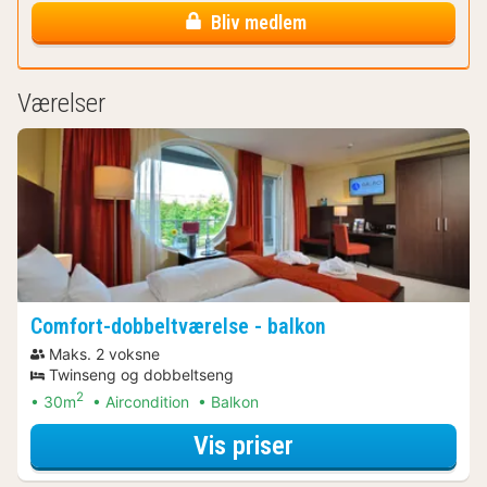
Bliv medlem
Værelser
Comfort-dobbeltværelse - balkon
Maks. 2 voksne
Twinseng og dobbeltseng
2
30m
Aircondition
Balkon
for Comfort-dobbe
Vis priser