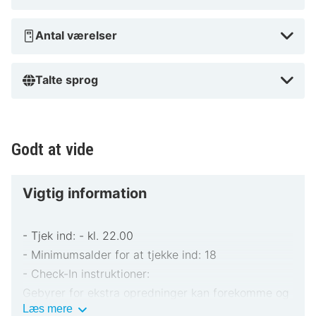
I nærheden af Sports- og svømmehal
Antal værelser
Talte sprog
Godt at vide
Vigtig information
- Tjek ind: - kl. 22.00
- Minimumsalder for at tjekke ind: 18
- Check-In instruktioner:
Gebyrer for ekstra opredninger kan forekomme og
Vigtig
Læs mere
varierer afhængigt af overnatningsstedets politik