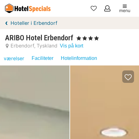
menu
Mine
Hoteller i Erbendorf
favoritter
ARIBO Hotel Erbendorf
, 4 Stjerner
Erbendorf
Tyskland
Vis på kort
værelser
Faciliteter
Hotelinformation