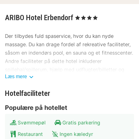
ARIBO Hotel Erbendorf
, 4 Stjerner
Der tilbydes fuld spaservice, hvor du kan nyde
massage. Du kan drage fordel af rekreative faciliteter,
såsom en indendørs pool, en sauna og et fitnesscenter.
Andre faciliteter på dette hotel inkluderer
spillehal/spillerum, hjælp med udflugter/billetter og
Læs mere
automat.
Spis dig mæt i regionale retter på Pier 28, en
Hotelfaciliteter
restaurant, hvor du kan nyde en drink i baren/loungen.
Populære på hotellet
Du kan også blive på værelset, hvor der er mulighed
for roomservice (i et begrænset antal timer).
Svømmepøl
Gratis parkering
Hotelstars Union tildeler en officiel stjernebedømmelse
Restaurant
Ingen kæledyr
for overnatningssteder i Tyskland. Dette