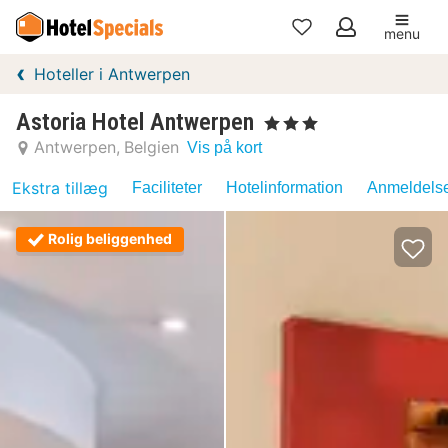
menu
Mine
Hoteller i Antwerpen
favoritter
Astoria Hotel Antwerpen
, 3 Stjerner
Antwerpen
Belgien
Vis på kort
Ekstra tillæg
Faciliteter
Hotelinformation
Anmeldelse
Rolig beliggenhed