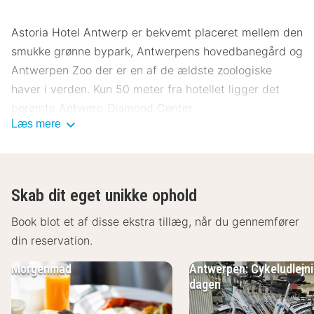
Astoria Hotel Antwerp er bekvemt placeret mellem den
smukke grønne bypark, Antwerpens hovedbanegård og
Antwerpen Zoo der er en af ​​de ældste zoologiske
haver i verden. Kun 50 meter fra hotellet ligger det
berømte Antwerp Diamond Center.
Læs mere
Uden for hotellets døre går du direkte ind i hjertet af
diamantdistriktet som også er kendt som det jødiske
kvarter. Gå en tur blandt de glitrende
Skab dit eget unikke ophold
vinduesudstillinger og besøge det interessante
diamantmuseum for at lære om byens historie. Besøg
Book blot et af disse ekstra tillæg, når du gennemfører
også det traditionelle fuglmarked som finder sted hver
din reservation.
søndag i og omkring Teatertorvet for en anderledes
Morgenmad
Antwerpen: Cykeludlejni
oplevelse. På Fashion Museum MoMu kan du gøre dig
dagen
bekendt med Antwerpens fremtrædende modebranch.