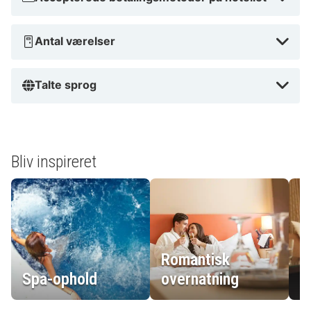
Antal værelser
Talte sprog
Bliv inspireret
Romantisk
Spa-ophold
overnatning
L