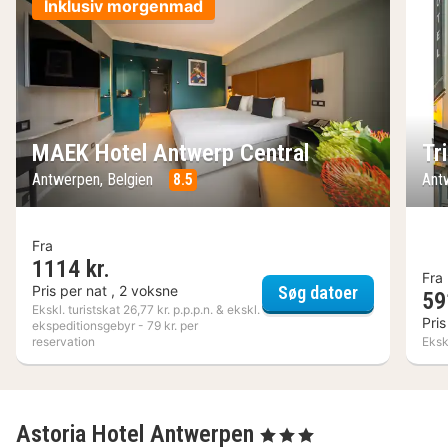
Inklusiv morgenmad
MAEK Hotel Antwerp Central
Tr
Antwerpen, Belgien
8.5
Ant
Fra
1114 kr.
Fra
MAEK Hotel 
Pris per nat , 2 voksne
Søg datoer
59
Ekskl. turistskat 26,77 kr. p.p.p.n. & ekskl.
Pris
ekspeditionsgebyr - 79 kr. per
reservation
Ekskl
Astoria Hotel Antwerpen
, 3 Stjerner