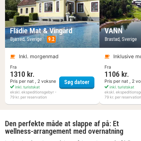
Flädie Mat & Vingård
VANN
Bjärred, Sverige
9.2
Brastad, Sverige
Inkl. morgenmad
Inklusive 
Fra
Fra
1310 kr.
1106 kr.
Flädie Mat & Vingård
Pris per nat , 2 voksne
Pris per nat , 2 v
Søg datoer
inkl. turistskat
inkl. turistskat
ekskl. ekspeditionsgebyr -
ekskl. ekspeditionsg
79 kr. per reservation
79 kr. per reservatio
Den perfekte måde at slappe af på: Et
wellness-arrangement med overnatning