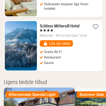
Skibussen stopper lige foran
hotellet
1
Schloss Mittersill Hotel
nat
, 4 Stjerner
fra
Mittersill
·
49 km fra East Tyrol
1935
kr.
Lås op rabat
Gratis Wi-Fi
Restaurant
Sauna
Ugens bedste tilbud
Aftensmads Special Light
Summer Sale