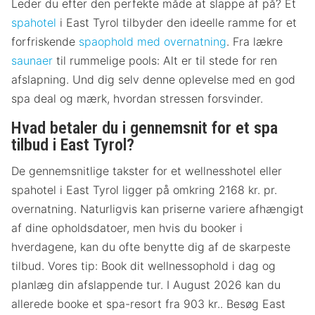
Leder du efter den perfekte måde at slappe af på? Et
spahotel
i East Tyrol tilbyder den ideelle ramme for et
forfriskende
spaophold med overnatning
. Fra lækre
saunaer
til rummelige pools: Alt er til stede for ren
afslapning. Und dig selv denne oplevelse med en god
spa deal og mærk, hvordan stressen forsvinder.
Hvad betaler du i gennemsnit for et spa
tilbud i East Tyrol?
De gennemsnitlige takster for et wellnesshotel eller
spahotel i East Tyrol ligger på omkring 2168 kr. pr.
overnatning. Naturligvis kan priserne variere afhængigt
af dine opholdsdatoer, men hvis du booker i
hverdagene, kan du ofte benytte dig af de skarpeste
tilbud. Vores tip: Book dit wellnessophold i dag og
planlæg din afslappende tur. I August 2026 kan du
allerede booke et spa-resort fra 903 kr.. Besøg East