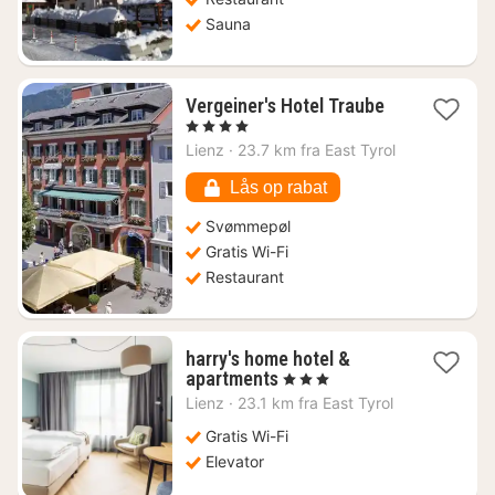
Sauna
1
Vergeiner's Hotel Traube
nat
, 4 Stjerner
fra
Lienz
·
23.7 km fra East Tyrol
1020
kr.
Lås op rabat
Svømmepøl
Gratis Wi-Fi
Restaurant
harry's home hotel &
1
apartments
, 3 Stjerner
nat
Lienz
·
23.1 km fra East Tyrol
fra
903
Gratis Wi-Fi
kr.
Elevator