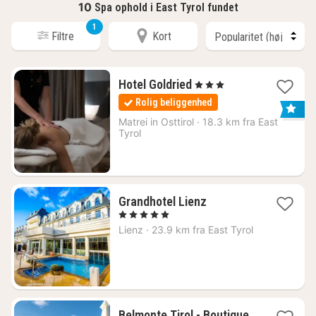
10
Spa ophold i East Tyrol fundet
1
Filtre
Kort
1
Hotel Goldried
, 3 Stjerner
nat
Rolig beliggenhed
fra
1226
Matrei in Osttirol
·
18.3 km fra East
Tyrol
kr.
1
Grandhotel Lienz
nat
, 5 Stjerner
fra
Lienz
·
23.9 km fra East Tyrol
3013
kr.
Belmonte Tirol - Boutique