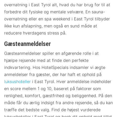
overnatning i East Tyrol alt, hvad du har brug for til at
forbedre dit fysiske og mentale velvære. En sauna-
overnatning eller en spa weekend i East Tyrol tilbyder
ikke kun afslapning, men også en sund måde at
reducere hverdagens stress på.
Gæsteanmeldelser
Gæsteanmeldelser spiller en afgørende rolle i at
hjælpe rejsende med at finde den perfekte
indkvartering. Hos HotelSpecials indsamler vi ægte
anmeldelser fra gæster, der har haft et ophold på
luksushoteller
i East Tyrol. Hver anmeldelse indeholder
en score mellem 1 og 10, baseret på faktorer som
renlighed, komfort, gæstfrihed og beliggenhed. På den
måde får du ærlig indsigt fra andre rejsende, så du kan
træffe det bedste valg. Find de højest vurderede
luksushoteller i East Tyrol og book dit ophold med tillid.