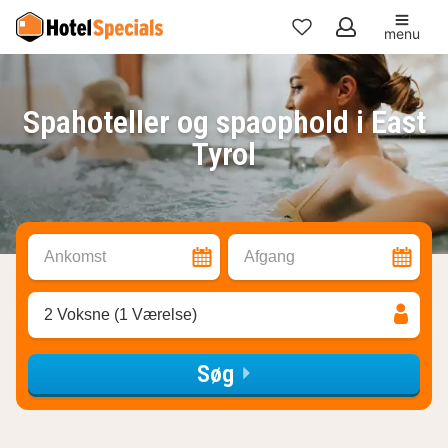
menu
Mine
favoritter
Spahoteller og spaophold i East
Tyrol
Ankomst
Afgang
2 Voksne (1 Værelse)
Søg