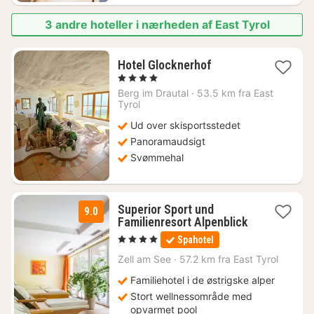
3 andre hoteller i nærheden af East Tyrol
1
Hotel Glocknerhof
nat
, 4 Stjerner
fra
Berg im Drautal
·
53.5 km fra East
2177
Tyrol
kr.
Ud over skisportsstedet
Panoramaudsigt
Svømmehal
Superior Sport und
9.0
Familienresort Alpenblick
2
, 4 Stjerner
Spahotel
nætter
fra
Zell am See
·
57.2 km fra East Tyrol
1699
Familiehotel i de østrigske alper
kr.
Stort wellnessområde med
opvarmet pool