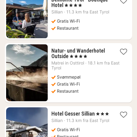
1
Hotel
, 4 Stjerner
nat
Sillian
·
11.3 km fra East Tyrol
fra
1197
Gratis Wi-Fi
kr.
Restaurant
Natur- und Wanderhotel
1
Outside
, 4 Stjerner
nat
Matrei in Osttirol
·
18.1 km fra East
fra
Tyrol
2351
Svømmepøl
kr.
Gratis Wi-Fi
Restaurant
1
Hotel Gesser Sillian
, 3 Stjerner
nat
Sillian
·
11.3 km fra East Tyrol
fra
1394
Gratis Wi-Fi
kr.
Restaurant