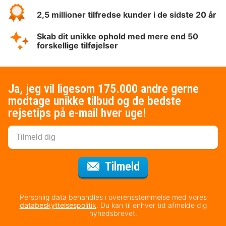
2,5 millioner tilfredse kunder i de sidste 20 år
Skab dit unikke ophold med mere end 50
forskellige tilføjelser
Ja, jeg vil ligesom 175.000 andre gerne
modtage unikke tilbud og de bedste
rejsetips på e-mail hver uge!
til nyhedsbrevet
Tilmeld
Personlig data behandles i overensstemmelse med vores
databeskyttelsespolitik
. Du kan til enhver tid afmelde dig
nyhedsbrevet.