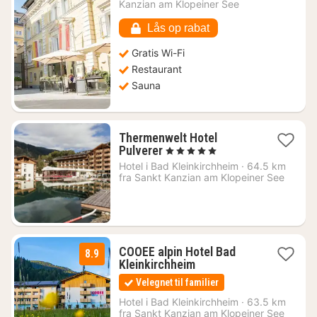
fra
Kanzian am Klopeiner See
798
kr.
Lås op rabat
Gratis Wi-Fi
Restaurant
Sauna
Thermenwelt Hotel
1
Pulverer
, 5 Stjerner
nat
Hotel i
Bad Kleinkirchheim
·
64.5 km
fra
fra Sankt Kanzian am Klopeiner See
2229
kr.
COOEE alpin Hotel Bad
8.9
1
Kleinkirchheim
nat
Velegnet til familier
fra
593
Hotel i
Bad Kleinkirchheim
·
63.5 km
fra Sankt Kanzian am Klopeiner See
kr.