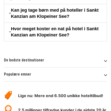
Kan jeg tage børn med på hoteller i Sankt
Kanzian am Klopeiner See?
Hvor meget koster en nat på hotel i Sankt
Kanzian am Klopeiner See?
De bedste destinationer
Populære emner
Om
HotelSpecials
Lige nu: Mere end 6.500 unikke hoteltilbud!
2,5 millioner tilfredse kunder i de sidste 20 år