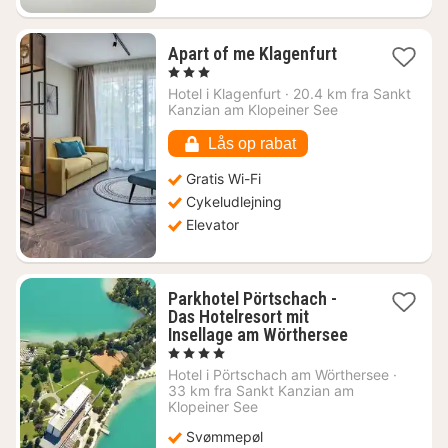
1
Apart of me Klagenfurt
nat
, 3 Stjerner
fra
Hotel i
Klagenfurt
·
20.4 km fra Sankt
790
Kanzian am Klopeiner See
kr.
Lås op rabat
Gratis Wi-Fi
Cykeludlejning
Elevator
Parkhotel Pörtschach -
Das Hotelresort mit
1
Insellage am Wörthersee
nat
, 4 Stjerner
fra
Hotel i
Pörtschach am Wörthersee
·
2375
33 km fra Sankt Kanzian am
kr.
Klopeiner See
Svømmepøl