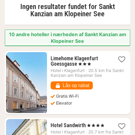
Ingen resultater fundet for
Sankt
Kanzian am Klopeiner See
10 andre hoteller i nærheden af Sankt Kanzian am
Klopeiner See
Limehome Klagenfurt
1
Goessgasse
, 3 Stjerner
nat
Hotel i
Klagenfurt
·
20.5 km fra Sankt
fra
Kanzian am Klopeiner See
628
kr.
Lås op rabat
Gratis Wi-Fi
Elevator
1
Hotel Sandwirth
, 4 Stjerner
nat
Hotel i
Klagenfurt
·
20.7 km fra Sankt