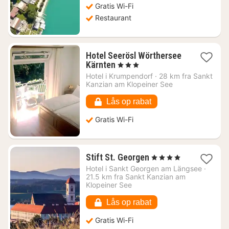
Gratis Wi-Fi
Restaurant
Hotel Seerösl Wörthersee
1
Kärnten
, 3 Stjerner
nat
Hotel i
Krumpendorf
·
28 km fra Sankt
fra
Kanzian am Klopeiner See
1683
kr.
Lås op rabat
Gratis Wi-Fi
1
Stift St. Georgen
, 4 Stjerner
nat
Hotel i
Sankt Georgen am Längsee
·
fra
21.5 km fra Sankt Kanzian am
1090
Klopeiner See
kr.
Lås op rabat
Gratis Wi-Fi