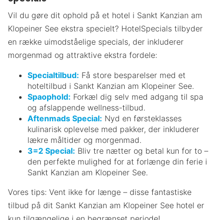
Vil du gøre dit ophold på et hotel i Sankt Kanzian am
Klopeiner See ekstra specielt? HotelSpecials tilbyder
en række uimodståelige specials, der inkluderer
morgenmad og attraktive ekstra fordele:
Specialtilbud:
Få store besparelser med et
hoteltilbud i Sankt Kanzian am Klopeiner See.
Spaophold:
Forkæl dig selv med adgang til spa
og afslappende wellness-tilbud.
Aftenmads Special:
Nyd en førsteklasses
kulinarisk oplevelse med pakker, der inkluderer
lækre måltider og morgenmad.
3=2 Special:
Bliv tre nætter og betal kun for to –
den perfekte mulighed for at forlænge din ferie i
Sankt Kanzian am Klopeiner See.
Vores tips: Vent ikke for længe – disse fantastiske
tilbud på dit Sankt Kanzian am Klopeiner See hotel er
kun tilgængelige i en begrænset periode!