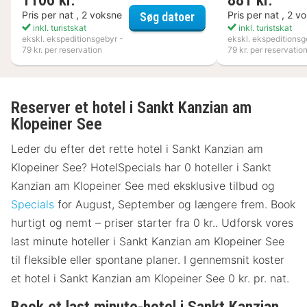
1106 kr.
881 kr.
VANN
Pris per nat , 2 voksne
Pris per nat , 2 v
Søg datoer
inkl. turistskat
inkl. turistskat
ekskl. ekspeditionsgebyr -
ekskl. ekspeditionsg
79 kr. per reservation
79 kr. per reservatio
Reserver et hotel i Sankt Kanzian am
Klopeiner See
Leder du efter det rette hotel i Sankt Kanzian am
Klopeiner See? HotelSpecials har 0 hoteller i Sankt
Kanzian am Klopeiner See med eksklusive tilbud og
Specials
for August, September og længere frem. Book
hurtigt og nemt – priser starter fra 0 kr.. Udforsk vores
last minute hoteller i Sankt Kanzian am Klopeiner See
til fleksible eller spontane planer. I gennemsnit koster
et hotel i Sankt Kanzian am Klopeiner See 0 kr. pr. nat.