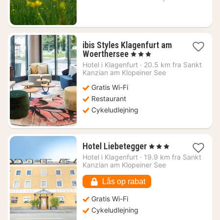
ibis Styles Klagenfurt am
1
Woerthersee
, 3 Stjerner
nat
Hotel i
Klagenfurt
·
20.5 km fra Sankt
fra
Kanzian am Klopeiner See
741
Gratis Wi-Fi
kr.
Restaurant
Cykeludlejning
1
Hotel Liebetegger
, 3 Stjerner
nat
Hotel i
Klagenfurt
·
19.9 km fra Sankt
fra
Kanzian am Klopeiner See
884
kr.
Lås op rabat
Gratis Wi-Fi
Cykeludlejning