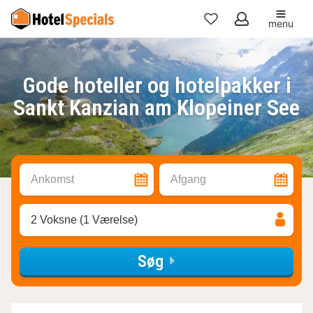
menu
Mine
favoritter
Gode hoteller og hotelpakker i
Sankt Kanzian am Klopeiner See
Ankomst
Afgang
2 Voksne (1 Værelse)
Søg