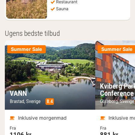
Restaurant
Sauna
Ugens bedste tilbud
Summer Sale
Summer Sale
Kviberg Par
VANN
Conference
Brastad, Sverige
8.4
Göteborg, Sverig
Inklusive morgenmad
Inklusive 
Fra
Fra