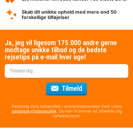
Skab dit unikke ophold med mere end 50
forskellige tilføjelser
Ja, jeg vil ligesom 175.000 andre gerne
modtage unikke tilbud og de bedste
rejsetips på e-mail hver uge!
til nyhedsbrevet
Tilmeld
Personlig data behandles i overensstemmelse med vores
databeskyttelsespolitik
. Du kan til enhver tid afmelde dig
nyhedsbrevet.