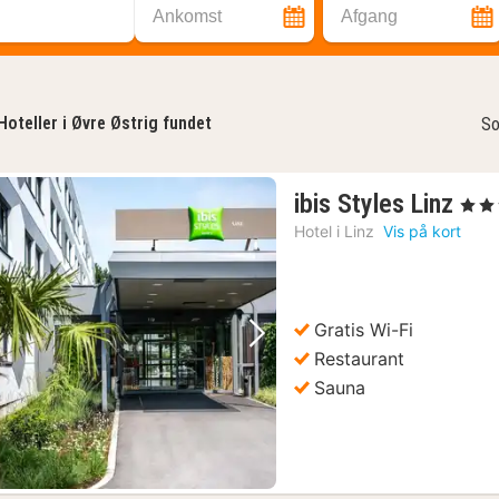
Ankomst
Afgang
Hoteller i Øvre Østrig fundet
So
1
ibis Styles Linz
, 3 Stj
nat
Hotel i
Linz
Vis på kort
fra
54
kr.
Gratis Wi-Fi
Forrige billede
Næste billede
Restaurant
Sauna