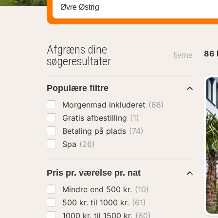
Søg efter destination ...
Afgræns dine
86
fjerne
søgeresultater
Populære filtre
Morgenmad inkluderet
(66)
Gratis afbestilling
(1)
Betaling på plads
(74)
Spa
(26)
Pris pr. værelse pr. nat
Mindre end 500 kr.
(10)
500 kr. til 1000 kr.
(61)
1000 kr. til 1500 kr.
(60)