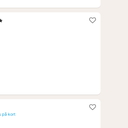
rner
s på kort