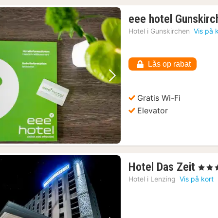
eee hotel Gunskirc
Hotel i
Gunskirchen
Vis på 
Lås op rabat
Forrige billede
Næste billede
Gratis Wi-Fi
Elevator
r
(1)
2)
1
Hotel Das Zeit
, 4 Stje
nat
Hotel i
Lenzing
Vis på kort
fra
102
kr.