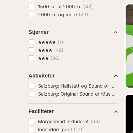
1500 kr. til 2000 kr.
(43)
2000 kr. og mere
(29)
Stjerner
5 Stjerner
(1)
4 Stjerner
(49)
3 Stjerner
(36)
Aktiviteter
Salzburg: Hallstatt og Sound of Music-tu
Salzburg: Original Sound of Music-turné
(
Faciliteter
Morgenmad inkluderet
(66)
Indendørs pool
(10)