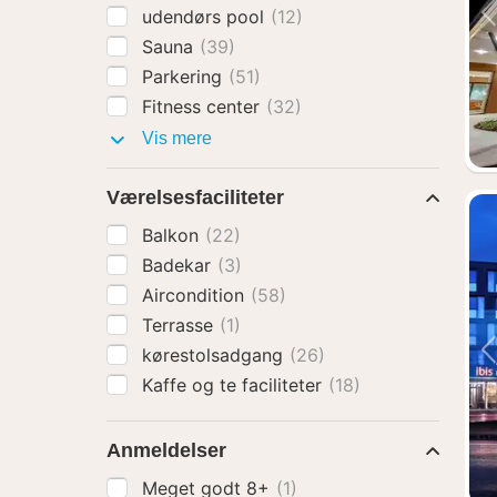
udendørs pool
(12)
Sauna
(39)
Parkering
(51)
Fitness center
(32)
Faciliteter
Vis mere
Værelsesfaciliteter
Balkon
(22)
Badekar
(3)
Aircondition
(58)
Terrasse
(1)
kørestolsadgang
(26)
Kaffe og te faciliteter
(18)
Anmeldelser
Meget godt 8+
(1)