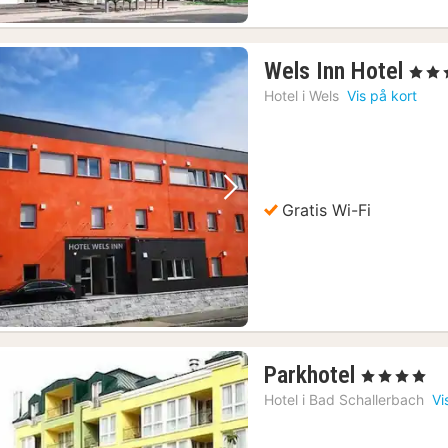
1
Wels Inn Hotel
, 3 Stje
nat
Hotel i
Wels
Vis på kort
fra
606
kr.
Forrige billede
Næste billede
Gratis Wi-Fi
1
Parkhotel
, 4 Stjerner
nat
Hotel i
Bad Schallerbach
Vi
fra
952