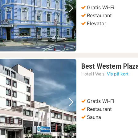
kr.
Gratis Wi-Fi
Forrige billede
Næste billede
Restaurant
Elevator
Best Western Plaz
Hotel i
Wels
Vis på kort
Gratis Wi-Fi
Forrige billede
Næste billede
Restaurant
Sauna