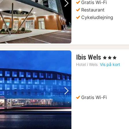
Gratis Wi-Fi
Forrige billede
Næste billede
Restaurant
Cykeludlejning
1
Ibis Wels
, 3 Stjerner
nat
Hotel i
Wels
Vis på kort
fra
633
kr.
Forrige billede
Næste billede
Gratis Wi-Fi