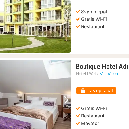
kr.
Svømmepøl
Forrige billede
Næste billede
Gratis Wi-Fi
Restaurant
Boutique Hotel Adr
Hotel i
Wels
Vis på kort
Lås op rabat
Forrige billede
Næste billede
Gratis Wi-Fi
Restaurant
Elevator