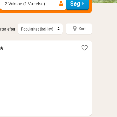
Søg
2 Voksne (1 Værelse)
Kort
rter efter
erner
5