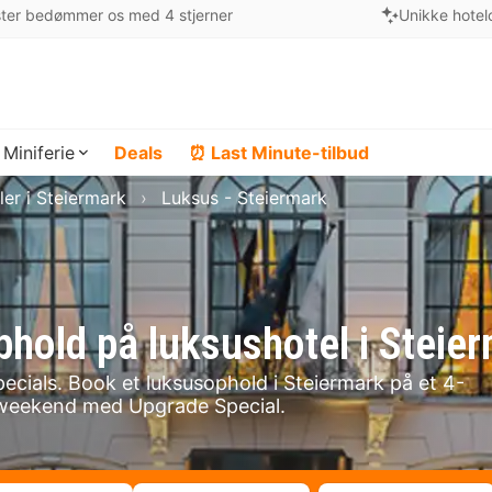
ter bedømmer os med 4 stjerner
Unikke hotel
Miniferie
Deals
⏰ Last Minute-tilbud
ler i Steiermark
Luksus - Steiermark
phold på luksushotel i Steie
ecials. Book et luksusophold i Steiermark på et 4-
susweekend med Upgrade Special.