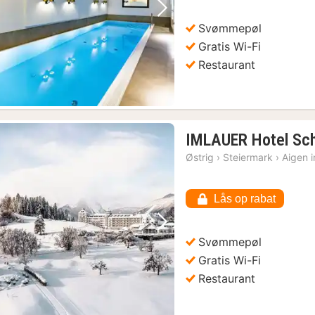
Forrige billede
Næste billede
Svømmepøl
Gratis Wi-Fi
Restaurant
IMLAUER Hotel Sch
Østrig
›
Steiermark
›
Aigen 
Lås op rabat
Forrige billede
Næste billede
Svømmepøl
Gratis Wi-Fi
Restaurant