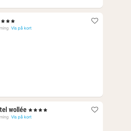
4 Stjerner
at
ming
Vis på kort
ra
641
r.
1
tel wollée
, 4 Stjerner
nat
ming
Vis på kort
fra
1366