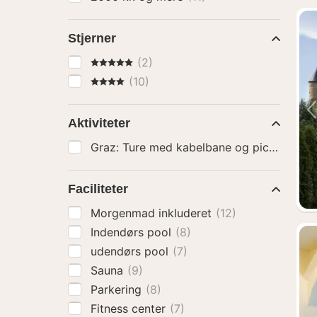
Stjerner
5 Stjerner
(2)
4 Stjerner
(10)
Aktiviteter
Graz: Tu
Faciliteter
Morgenmad inkluderet
(12)
Indendørs pool
(8)
udendørs pool
(7)
Sauna
(9)
Parkering
(8)
Fitness center
(7)