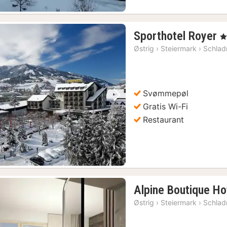
1
Sporthotel Royer
, 
n
Østrig
›
Steiermark
›
Schlad
f
1
k
Svømmepøl
Forrige billede
Næste billede
Gratis Wi-Fi
Restaurant
Alpine Boutique Ho
Østrig
›
Steiermark
›
Schlad