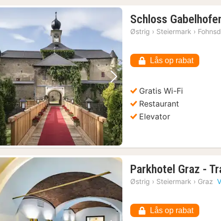
Schloss Gabelhofe
Østrig
›
Steiermark
›
Fohnsd
Lås op rabat
Forrige billede
Næste billede
Gratis Wi-Fi
re med kabelbane og picnic på Schlossberg
(1)
Restaurant
Elevator
Parkhotel Graz - Tr
Østrig
›
Steiermark
›
Graz
V
Lås op rabat