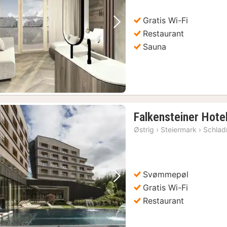
Gratis Wi-Fi
Forrige billede
Næste billede
Restaurant
Sauna
Falkensteiner Hote
Østrig
›
Steiermark
›
Schlad
Svømmepøl
Forrige billede
Næste billede
Gratis Wi-Fi
Restaurant