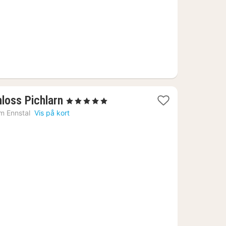
1
loss Pichlarn
, 5 Stjerner
nat
im Ennstal
Vis på kort
fra
3147
kr.