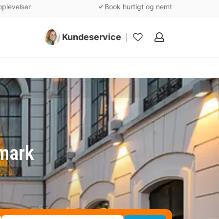
oplevelser
Book hurtigt og nemt
Kundeservice
Mine
favoritter
rmark