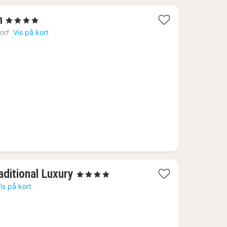
1
n
, 4 Stjerner
nat
orf
Vis på kort
fra
1413
kr.
1
aditional Luxury
, 4 Stjerner
nat
is på kort
fra
1009
kr.