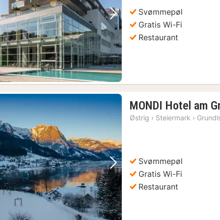
Svømmepøl
Forrige billede
Næste billede
Gratis Wi-Fi
Restaurant
MONDI Hotel am G
Østrig
›
Steiermark
›
Grundl
Svømmepøl
Forrige billede
Næste billede
Gratis Wi-Fi
Restaurant