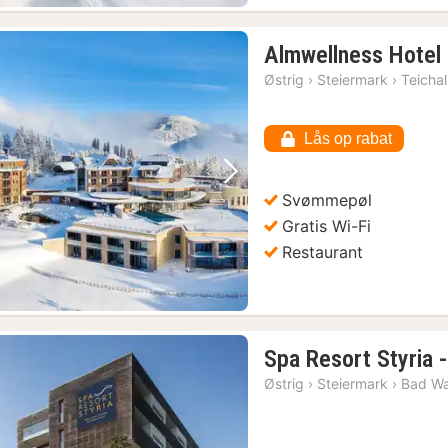
Almwellness Hotel 
Østrig
›
Steiermark
›
Teicha
Lås op rabat
Forrige billede
Næste billede
Svømmepøl
Gratis Wi-Fi
Restaurant
Spa Resort Styria -
Østrig
›
Steiermark
›
Bad Wa