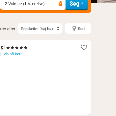
Søg
2 Voksne (1 Værelse)
Kort
rter efter
1
sl
, 5 Stjerner
nat
g
Vis på kort
fra
1622
kr.