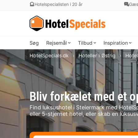
Hotelspecialisten i 20 år
Gæs
Søg
Rejsemål
Tilbud
Inspiration
HotelSpecials.dk
Hoteller i Østrig
Hotel
Bliv forkælet med et o
Find luksushotel i Steiermark med HotelSp
eller 5-stjernet hotel, eller skab en luk