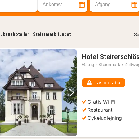
Ankomst
Afgang
uksushoteller i Steiermark fundet
So
Hotel Steirerschlös
Østrig
›
Steiermark
›
Zeltwe
Lås op rabat
Forrige billede
Næste billede
Gratis Wi-Fi
Restaurant
Cykeludlejning