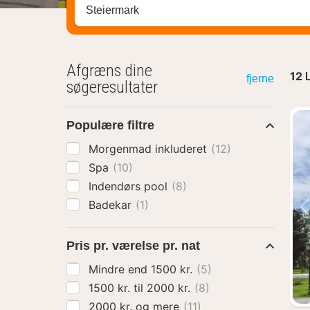
Søg efter destination ...
Afgræns dine
12
L
fjerne
søgeresultater
Populære filtre
Morgenmad inkluderet
(12)
Spa
(10)
Indendørs pool
(8)
Badekar
(1)
Pris pr. værelse pr. nat
Mindre end 1500 kr.
(5)
1500 kr. til 2000 kr.
(8)
2000 kr. og mere
(11)