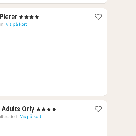
1
Pierer
, 4 Stjerner
nat
lm
Vis på kort
fra
2822
kr.
1
 Adults Only
, 4 Stjerner
nat
ltersdorf
Vis på kort
fra
1601