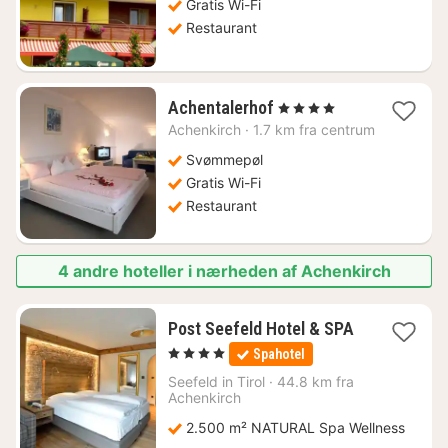
Gratis Wi-Fi
kr.
Restaurant
1
Achentalerhof
, 4 Stjerner
nat
Achenkirch
·
1.7 km fra centrum
fra
2189
Svømmepøl
kr.
Gratis Wi-Fi
Restaurant
4 andre hoteller i nærheden af Achenkirch
Post Seefeld Hotel & SPA
1
, 4 Stjerner
Spahotel
nat
fra
Seefeld in Tirol
·
44.8 km fra
2325
Achenkirch
kr.
2.500 m² NATURAL Spa Wellness