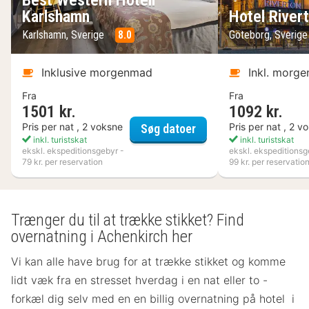
Best Western Hotell
Karlshamn
Hotel River
Karlshamn, Sverige
8.0
Göteborg, Sverig
Inklusive morgenmad
Inkl. morg
Fra
Fra
1501 kr.
1092 kr.
Best Western Hotell K
Pris per nat , 2 voksne
Pris per nat , 2 v
Søg datoer
inkl. turistskat
inkl. turistskat
ekskl. ekspeditionsgebyr -
ekskl. ekspeditionsg
79 kr. per reservation
99 kr. per reservatio
Trænger du til at trække stikket? Find
overnatning i Achenkirch her
Vi kan alle have brug for at trække stikket og komme
lidt væk fra en stresset hverdag i en nat eller to -
forkæl dig selv med en en billig overnatning på hotel i