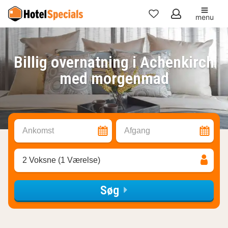
menu
Mine
favoritter
Billig overnatning i Achenkirch
med morgenmad
Ankomst
Afgang
2 Voksne (1 Værelse)
Søg