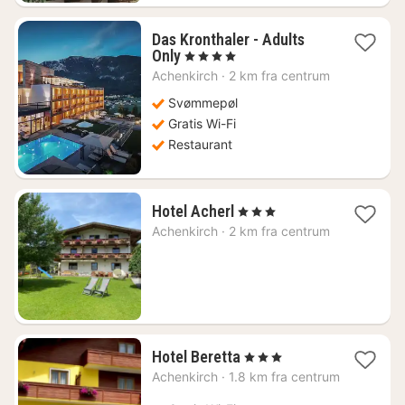
Das Kronthaler - Adults
1
Only
, 4 Stjerner
nat
Achenkirch
·
2 km fra centrum
fra
1856
Svømmepøl
kr.
Gratis Wi-Fi
Restaurant
1
Hotel Acherl
, 3 Stjerner
nat
Achenkirch
·
2 km fra centrum
fra
2617
kr.
1
Hotel Beretta
, 3 Stjerner
nat
Achenkirch
·
1.8 km fra centrum
fra
898