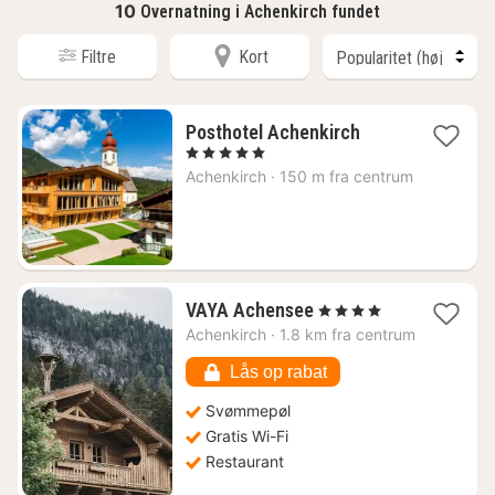
10
Overnatning i Achenkirch fundet
Filtre
Kort
1
Posthotel Achenkirch
nat
, 5 Stjerner
fra
Achenkirch
·
150 m fra centrum
2528
kr.
1
VAYA Achensee
, 4 Stjerner
nat
Achenkirch
·
1.8 km fra centrum
fra
2078
Lås op rabat
kr.
Svømmepøl
Gratis Wi-Fi
Restaurant