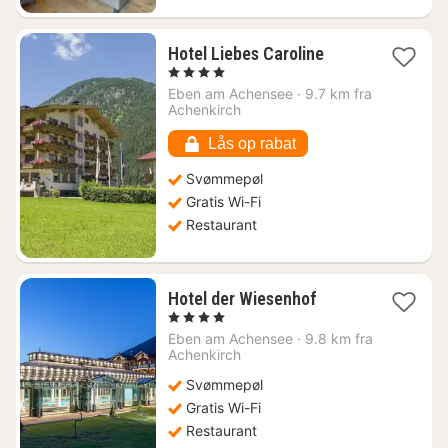
1
Hotel Liebes Caroline
nat
, 4 Stjerner
fra
Eben am Achensee
·
9.7 km fra
2508
Achenkirch
kr.
Lås op rabat
Svømmepøl
Gratis Wi-Fi
Restaurant
1
Hotel der Wiesenhof
nat
, 4 Stjerner
fra
Eben am Achensee
·
9.8 km fra
3022
Achenkirch
kr.
Svømmepøl
Gratis Wi-Fi
Restaurant