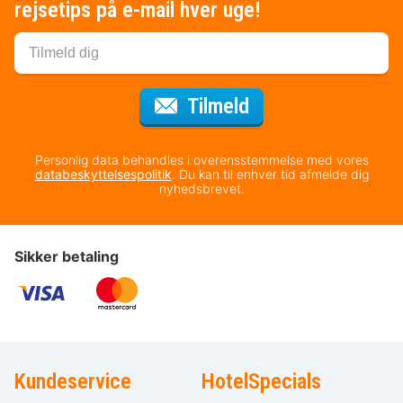
rejsetips på e-mail hver uge!
til nyhedsbrevet
Tilmeld
Personlig data behandles i overensstemmelse med vores
databeskyttelsespolitik
. Du kan til enhver tid afmelde dig
nyhedsbrevet.
Sikker betaling
Kundeservice
HotelSpecials