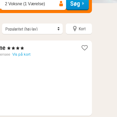
Søg
2 Voksne (1 Værelse)
Kort
1
ine
, 4 Stjerner
nat
hensee
Vis på kort
fra
2210
kr.