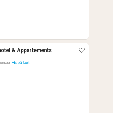
1
hotel & Appartements
nat
fra
hensee
Vis på kort
2215
kr.