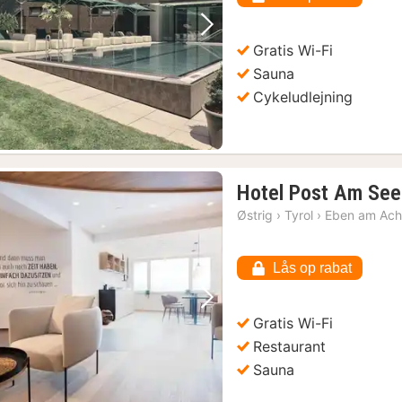
kr.
Forrige billede
Næste billede
Gratis Wi-Fi
Sauna
Cykeludlejning
Hotel Post Am See
Østrig
›
Tyrol
›
Eben am Ac
Lås op rabat
Forrige billede
Næste billede
Gratis Wi-Fi
Restaurant
Sauna