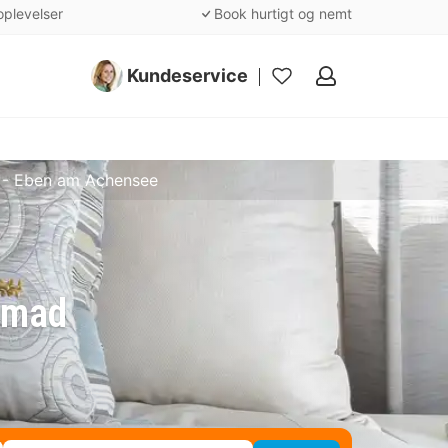
oplevelser
Book hurtigt og nemt
Kundeservice
Mine
favoritter
 - Eben am Achensee
nmad