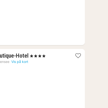
1
tique-Hotel
, 4 Stjerner
nat
hensee
Vis på kort
fra
2565
kr.