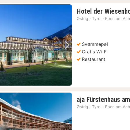
Hotel der Wiesenh
Østrig
›
Tyrol
›
Eben am Ac
Svømmepøl
Forrige billede
Næste billede
Gratis Wi-Fi
Restaurant
aja Fürstenhaus a
Østrig
›
Tyrol
›
Eben am Ac