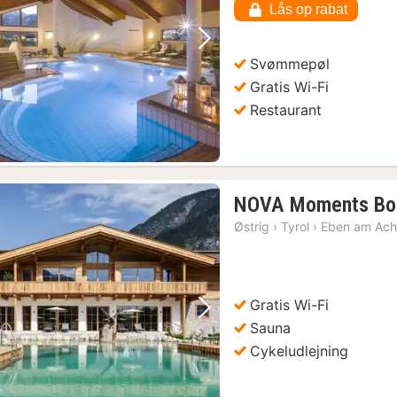
Lås op rabat
kr.
Forrige billede
Næste billede
Svømmepøl
Gratis Wi-Fi
Restaurant
NOVA Moments Bou
Østrig
›
Tyrol
›
Eben am Ac
Gratis Wi-Fi
Forrige billede
Næste billede
Sauna
Cykeludlejning