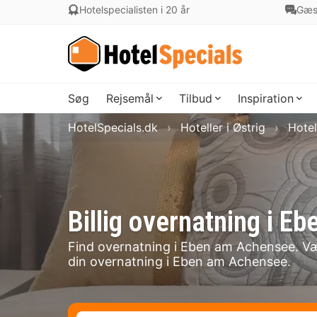
Hotelspecialisten i 20 år
Gæs
Søg
Rejsemål
Tilbud
Inspiration
HotelSpecials.dk
Hoteller i Østrig
Hotel
Billig overnatning i
Find overnatning i Eben am Achensee. Vælg
din overnatning i Eben am Achensee.