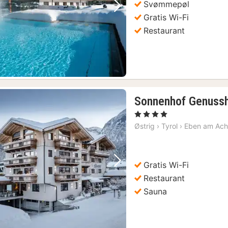
Svømmepøl
Forrige billede
Næste billede
Gratis Wi-Fi
Restaurant
Sonnenhof Genuss
, 4 Stjerner
Østrig
›
Tyrol
›
Eben am Ac
Gratis Wi-Fi
Forrige billede
Næste billede
Restaurant
Sauna