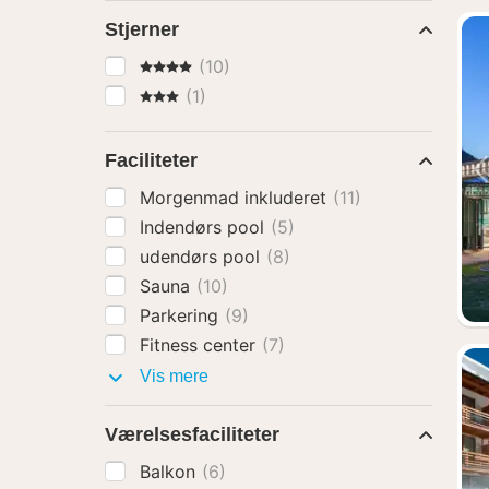
Stjerner
4 Stjerner
(10)
3 Stjerner
(1)
Faciliteter
Morgenmad inkluderet
(11)
Indendørs pool
(5)
udendørs pool
(8)
Sauna
(10)
Parkering
(9)
Fitness center
(7)
Faciliteter
Vis mere
Værelsesfaciliteter
Balkon
(6)