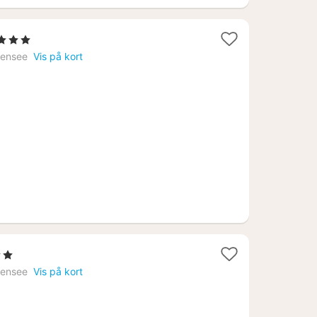
Stjerner
t
hensee
Vis på kort
a
430
.
ner
hensee
Vis på kort
2