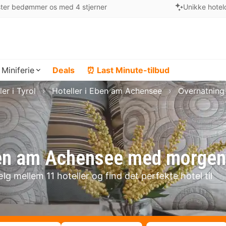
ter bedømmer os med 4 stjerner
Unikke hotel
Miniferie
Deals
⏰ Last Minute-tilbud
ler i Tyrol
Hoteller i Eben am Achensee
Overnatning
 Eben am Achensee med morge
 mellem 11 hoteller og find det perfekte hotel til