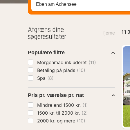
Søg efter destination ...
Afgræns dine
11
O
fjerne
søgeresultater
Populære filtre
Morgenmad inkluderet
(11)
Betaling på plads
(10)
Spa
(8)
Pris pr. værelse pr. nat
Mindre end 1500 kr.
(1)
1500 kr. til 2000 kr.
(2)
2000 kr. og mere
(10)