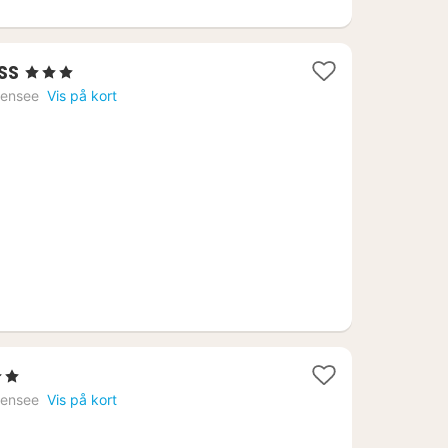
1
ss
, 3 Stjerner
nat
hensee
Vis på kort
fra
1173
kr.
ner
hensee
Vis på kort
7