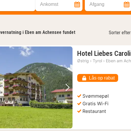
Ankomst
Afgang
vernatning i Eben am Achensee fundet
Sorter efter
Hotel Liebes Carol
Østrig
›
Tyrol
›
Eben am Ac
Lås op rabat
Forrige billede
Næste billede
Svømmepøl
Gratis Wi-Fi
Restaurant