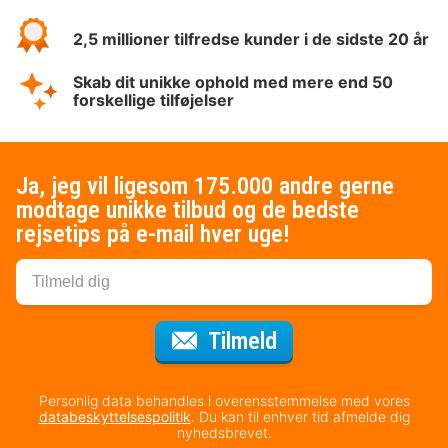
2,5 millioner tilfredse kunder i de sidste 20 år
Skab dit unikke ophold med mere end 50
forskellige tilføjelser
Ja, jeg vil ligesom 175.000 andre gerne
modtage unikke tilbud og de bedste
rejsetips på e-mail hver uge!
til nyhedsbrevet
Tilmeld
Personlig data behandles i overensstemmelse med vores
databeskyttelsespolitik
. Du kan til enhver tid afmelde dig
nyhedsbrevet.