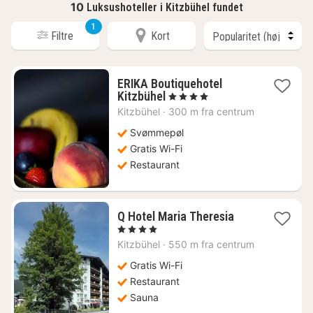
10
Luksushoteller i Kitzbühel fundet
1
Filtre
Kort
ERIKA Boutiquehotel
1
Kitzbühel
, 4 Stjerner
nat
Kitzbühel
·
300 m fra centrum
fra
1502
Svømmepøl
kr.
Gratis Wi-Fi
Restaurant
1
Q Hotel Maria Theresia
nat
, 4 Stjerner
fra
Kitzbühel
·
550 m fra centrum
878
kr.
Gratis Wi-Fi
Restaurant
Sauna