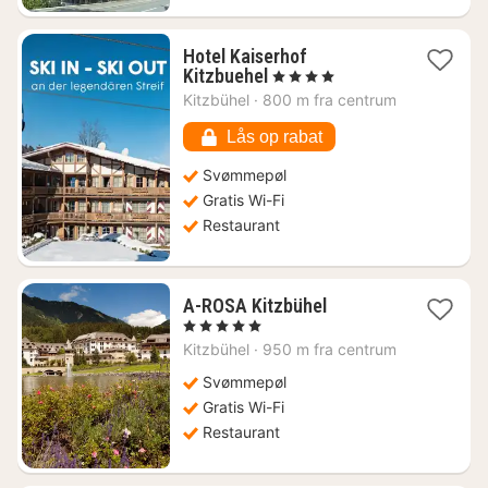
Hotel Kaiserhof
1
Kitzbuehel
, 4 Stjerner
nat
Kitzbühel
·
800 m fra centrum
fra
1008
Lås op rabat
kr.
Svømmepøl
Gratis Wi-Fi
Restaurant
1
A-ROSA Kitzbühel
nat
, 5 Stjerner
fra
Kitzbühel
·
950 m fra centrum
2103
kr.
Svømmepøl
Gratis Wi-Fi
Restaurant