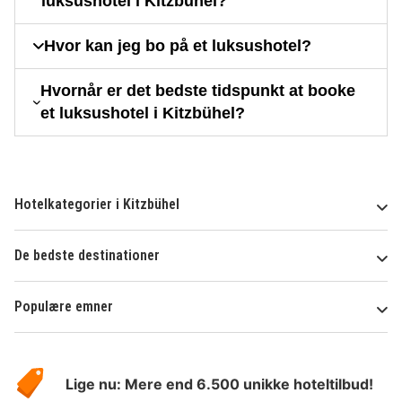
luksushotel i Kitzbühel?
Hvor kan jeg bo på et luksushotel?
Hvornår er det bedste tidspunkt at booke
et luksushotel i Kitzbühel?
Hotelkategorier i Kitzbühel
De bedste destinationer
Populære emner
Om
HotelSpecials
Lige nu: Mere end 6.500 unikke hoteltilbud!