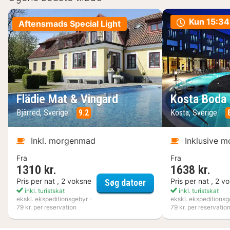
Kun
15:34
Aftensmads Special Light
Flädie Mat & Vingård
Kosta Boda 
Bjärred, Sverige
9.2
Kosta, Sverige
Inkl. morgenmad
Inklusive 
Fra
Fra
1310 kr.
1638 kr.
Flädie Mat & Vingård
Pris per nat , 2 voksne
Pris per nat , 2 v
Søg datoer
inkl. turistskat
inkl. turistskat
ekskl. ekspeditionsgebyr -
ekskl. ekspeditionsg
79 kr. per reservation
79 kr. per reservatio