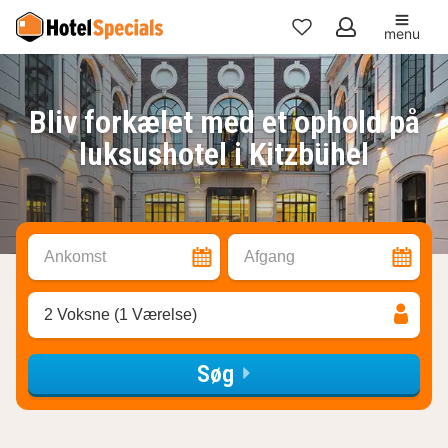
menu
Mine
favoritter
Bliv forkælet med et ophold på
luksushotel i Kitzbühel
Ankomst
Afgang
2 Voksne (1 Værelse)
Søg