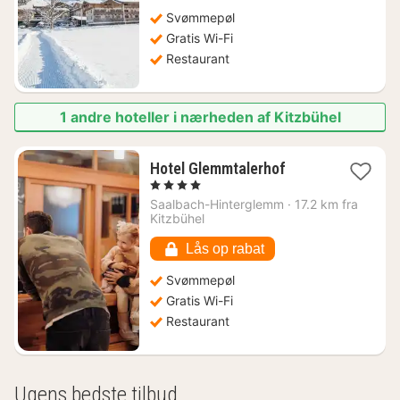
Svømmepøl
Gratis Wi-Fi
Restaurant
1 andre hoteller i nærheden af Kitzbühel
1
Hotel Glemmtalerhof
nat
, 4 Stjerner
fra
Saalbach-Hinterglemm
·
17.2 km fra
1881
Kitzbühel
kr.
Lås op rabat
Svømmepøl
Gratis Wi-Fi
Restaurant
Ugens bedste tilbud