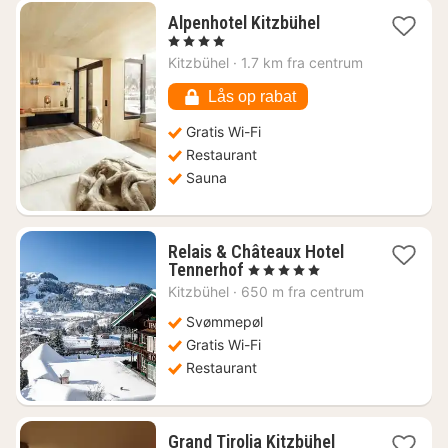
1
Alpenhotel Kitzbühel
nat
, 4 Stjerner
fra
Kitzbühel
·
1.7 km fra centrum
2448
kr.
Lås op rabat
Gratis Wi-Fi
Restaurant
Sauna
Relais & Châteaux Hotel
1
Tennerhof
, 5 Stjerner
nat
Kitzbühel
·
650 m fra centrum
fra
2108
Svømmepøl
kr.
Gratis Wi-Fi
Restaurant
1
Grand Tirolia Kitzbühel