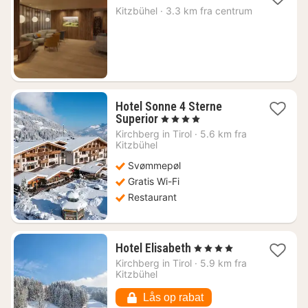
nat
Kitzbühel
·
3.3 km fra centrum
fra
2080
kr.
Hotel Sonne 4 Sterne
1
Superior
, 4 Stjerner
nat
Kirchberg in Tirol
·
5.6 km fra
fra
Kitzbühel
1774
Svømmepøl
kr.
Gratis Wi-Fi
Restaurant
1
Hotel Elisabeth
, 4 Stjerner
nat
Kirchberg in Tirol
·
5.9 km fra
fra
Kitzbühel
1836
kr.
Lås op rabat