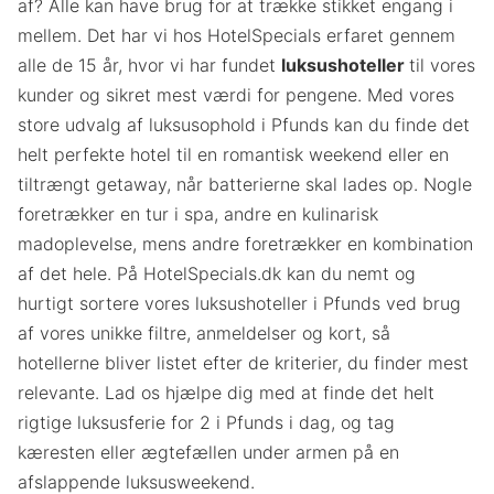
af? Alle kan have brug for at trække stikket engang i
mellem. Det har vi hos HotelSpecials erfaret gennem
alle de 15 år, hvor vi har fundet
luksushoteller
til vores
kunder og sikret mest værdi for pengene. Med vores
store udvalg af luksusophold i Pfunds kan du finde det
helt perfekte hotel til en romantisk weekend eller en
tiltrængt getaway, når batterierne skal lades op. Nogle
foretrækker en tur i spa, andre en kulinarisk
madoplevelse, mens andre foretrækker en kombination
af det hele. På HotelSpecials.dk kan du nemt og
hurtigt sortere vores luksushoteller i Pfunds ved brug
af vores unikke filtre, anmeldelser og kort, så
hotellerne bliver listet efter de kriterier, du finder mest
relevante. Lad os hjælpe dig med at finde det helt
rigtige luksusferie for 2 i Pfunds i dag, og tag
kæresten eller ægtefællen under armen på en
afslappende luksusweekend.