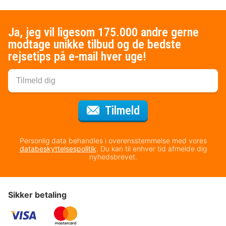
Ja, jeg vil ligesom 175.000 andre gerne
modtage unikke tilbud og de bedste
rejsetips på e-mail hver uge!
til nyhedsbrevet
Tilmeld
Personlig data behandles i overensstemmelse med vores
databeskyttelsespolitik
. Du kan til enhver tid afmelde dig
nyhedsbrevet.
Sikker betaling