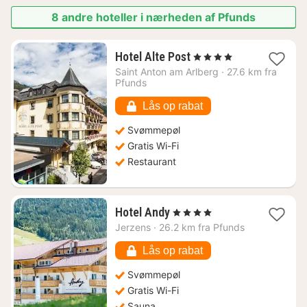
8 andre hoteller i nærheden af Pfunds
1
Hotel Alte Post
, 4 Stjerner
nat
Saint Anton am Arlberg
·
27.6 km fra
fra
Pfunds
1150
kr.
Lås op rabat
Svømmepøl
Gratis Wi-Fi
Restaurant
1
Hotel Andy
, 4 Stjerner
nat
Jerzens
·
26.2 km fra Pfunds
fra
1372
Lås op rabat
kr.
Svømmepøl
Gratis Wi-Fi
Sauna