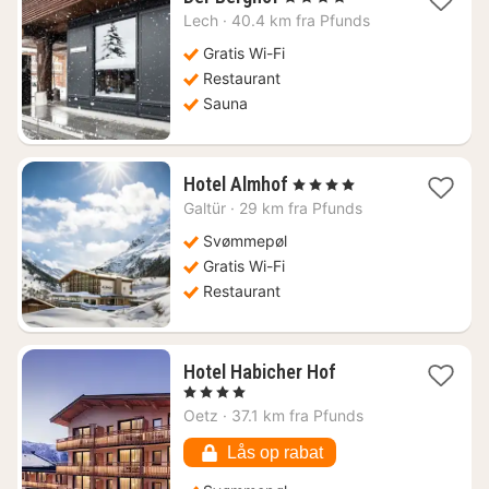
nat
Lech
·
40.4 km fra Pfunds
fra
1369
Gratis Wi-Fi
kr.
Restaurant
Sauna
1
Hotel Almhof
, 4 Stjerner
nat
Galtür
·
29 km fra Pfunds
fra
1929
Svømmepøl
kr.
Gratis Wi-Fi
Restaurant
1
Hotel Habicher Hof
nat
, 4 Stjerner
fra
Oetz
·
37.1 km fra Pfunds
1481
kr.
Lås op rabat