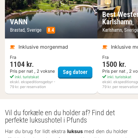
Best Wester
VANN
Karlshamn
Brastad, Sverige
8.4
Karlshamn, Sveri
Inklusive morgenmad
Inklusive 
Fra
Fra
1104 kr.
1500 kr.
VANN
Pris per nat , 2 voksne
Pris per nat , 2 v
Søg datoer
inkl. turistskat
inkl. turistskat
ekskl. ekspeditionsgebyr -
ekskl. ekspeditionsg
79 kr. per reservation
79 kr. per reservatio
Vil du forkæle en du holder af? Find det
perfekte luksushotel i Pfunds
Har du brug for lidt ekstra
luksus
med den du holder