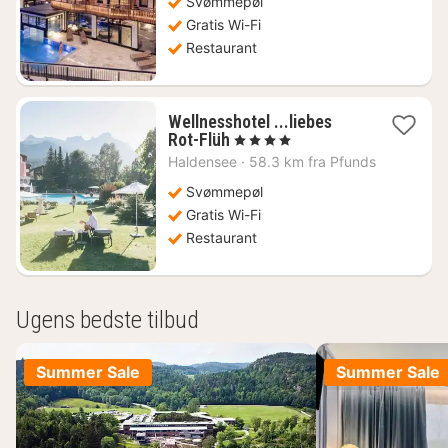
Svømmepøl
Gratis Wi-Fi
Restaurant
Wellnesshotel ...liebes
1
Rot-Flüh
, 4 Stjerner
nat
Haldensee
·
58.3 km fra Pfunds
fra
1418
Svømmepøl
kr.
Gratis Wi-Fi
Restaurant
Ugens bedste tilbud
Summer Sale
Summer Sale