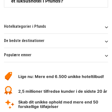
et luksushotel i Pfunds?
Hotelkategorier i Pfunds
De bedste destinationer
Populære emner
Om
HotelSpecials
Lige nu: Mere end 6.500 unikke hoteltilbud!
2,5 millioner tilfredse kunder i de sidste 20 år
Skab dit unikke ophold med mere end 50
forskellige tilføjelser