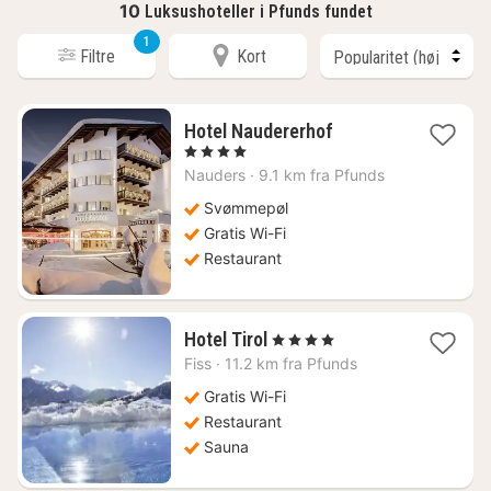
10
Luksushoteller i Pfunds fundet
1
Filtre
Kort
1
Hotel Naudererhof
nat
, 4 Stjerner
fra
Nauders
·
9.1 km fra Pfunds
1799
kr.
Svømmepøl
Gratis Wi-Fi
Restaurant
1
Hotel Tirol
, 4 Stjerner
nat
Fiss
·
11.2 km fra Pfunds
fra
1900
Gratis Wi-Fi
kr.
Restaurant
Sauna