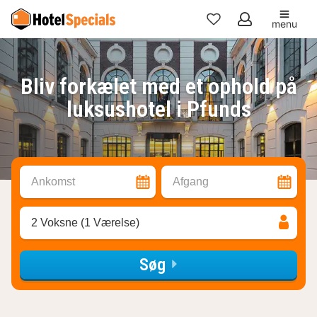
menu
Mine
favoritter
Bliv forkælet med et ophold på
luksushotel i Pfunds
Ankomst
Afgang
2 Voksne (1 Værelse)
Søg