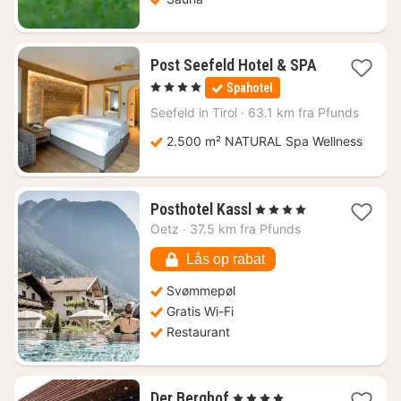
Post Seefeld Hotel & SPA
1
, 4 Stjerner
Spahotel
nat
fra
Seefeld in Tirol
·
63.1 km fra Pfunds
2325
2.500 m² NATURAL Spa Wellness
kr.
1
Posthotel Kassl
, 4 Stjerner
nat
Oetz
·
37.5 km fra Pfunds
fra
1802
Lås op rabat
kr.
Svømmepøl
Gratis Wi-Fi
Restaurant
1
Der Berghof
, 4 Stjerner