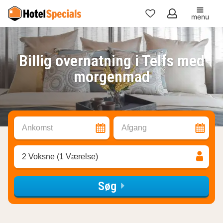
menu
Mine
favoritter
Billig overnatning i Telfs med
morgenmad
Ankomst
Afgang
2 Voksne (1 Værelse)
Søg