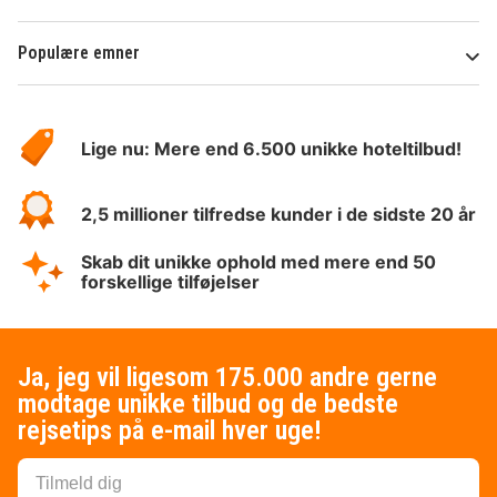
Populære emner
Om
HotelSpecials
Lige nu: Mere end 6.500 unikke hoteltilbud!
2,5 millioner tilfredse kunder i de sidste 20 år
Skab dit unikke ophold med mere end 50
forskellige tilføjelser
Ja, jeg vil ligesom 175.000 andre gerne
modtage unikke tilbud og de bedste
rejsetips på e-mail hver uge!