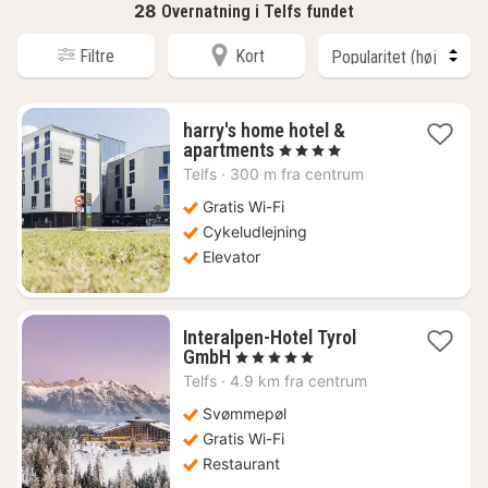
28
Overnatning i Telfs fundet
Filtre
Kort
harry's home hotel &
1
apartments
, 4 Stjerner
nat
Telfs
·
300 m fra centrum
fra
834
Gratis Wi-Fi
kr.
Cykeludlejning
Elevator
Interalpen-Hotel Tyrol
1
GmbH
, 5 Stjerner
nat
Telfs
·
4.9 km fra centrum
fra
3339
Svømmepøl
kr.
Gratis Wi-Fi
Restaurant