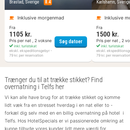
Brastad, Sverige
8.4
Karlshamn, Sveri
Inklusive morgenmad
Inklusive 
Fra
Fra
1105 kr.
1500 kr.
VANN
Pris per nat , 2 voksne
Pris per nat , 2 v
Søg datoer
inkl. turistskat
inkl. turistskat
ekskl. ekspeditionsgebyr -
ekskl. ekspeditionsg
79 kr. per reservation
79 kr. per reservatio
Trænger du til at trække stikket? Find
overnatning i Telfs her
Vi kan alle have brug for at trække stikket og komme
lidt væk fra en stresset hverdag i en nat eller to -
forkæl dig selv med en en billig overnatning på hotel i
Telfs. Hos HotelSpecials er vi passionerede omkring at
kunne tilbyde vores kunder lidt mere værdi for