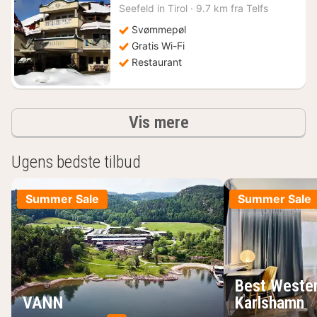
nat
Seefeld in Tirol
·
9.7 km fra Telfs
fra
1259
Svømmepøl
kr.
Gratis Wi-Fi
Restaurant
resultater
Vis mere
Ugens bedste tilbud
Summer Sale
Summer Sale
Best Wester
VANN
Karlshamn