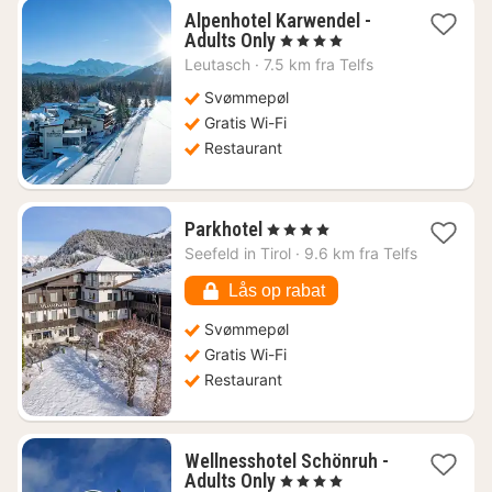
Alpenhotel Karwendel -
1
Adults Only
, 4 Stjerner
nat
Leutasch
·
7.5 km fra Telfs
fra
2040
Svømmepøl
kr.
Gratis Wi-Fi
Restaurant
1
Parkhotel
, 4 Stjerner
nat
Seefeld in Tirol
·
9.6 km fra Telfs
fra
1720
Lås op rabat
kr.
Svømmepøl
Gratis Wi-Fi
Restaurant
Wellnesshotel Schönruh -
1
Adults Only
, 4 Stjerner