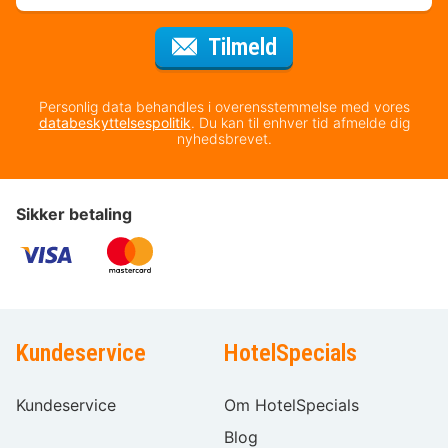
til nyhedsbrevet
Tilmeld
Personlig data behandles i overensstemmelse med vores
databeskyttelsespolitik
. Du kan til enhver tid afmelde dig
nyhedsbrevet.
Sikker betaling
Kundeservice
HotelSpecials
Kundeservice
Om HotelSpecials
Blog