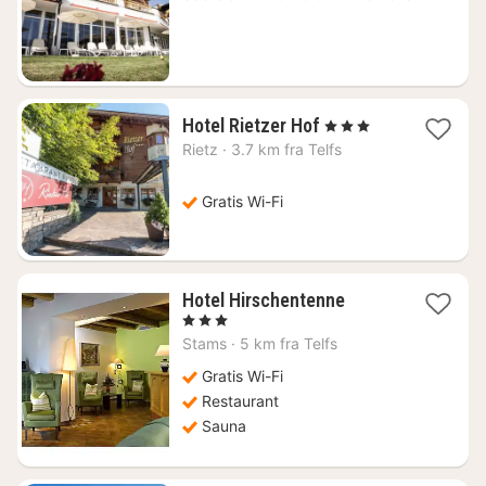
1963
kr.
1
Hotel Rietzer Hof
, 3 Stjerner
nat
Rietz
·
3.7 km fra Telfs
fra
880
kr.
Gratis Wi-Fi
1
Hotel Hirschentenne
nat
, 3 Stjerner
fra
Stams
·
5 km fra Telfs
802
kr.
Gratis Wi-Fi
Restaurant
Sauna