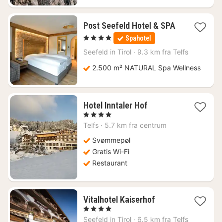
Post Seefeld Hotel & SPA
1
, 4 Stjerner
Spahotel
nat
fra
Seefeld in Tirol
·
9.3 km fra Telfs
2325
2.500 m² NATURAL Spa Wellness
kr.
1
Hotel Inntaler Hof
nat
, 4 Stjerner
fra
Telfs
·
5.7 km fra centrum
1223
kr.
Svømmepøl
Gratis Wi-Fi
Restaurant
1
Vitalhotel Kaiserhof
nat
, 4 Stjerner
fra
Seefeld in Tirol
·
6.5 km fra Telfs