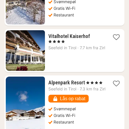
Svømmepøl
Gratis Wi-Fi
Restaurant
1
Vitalhotel Kaiserhof
nat
, 4 Stjerner
fra
Seefeld in Tirol
·
7.7 km fra Zirl
1963
kr.
1
Alpenpark Resort
, 4 Stjerner
nat
Seefeld in Tirol
·
7.3 km fra Zirl
fra
1631
Lås op rabat
kr.
Svømmepøl
Gratis Wi-Fi
Restaurant