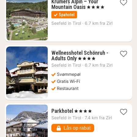
Krumers Alpin – Your
1
Mountain Oasis
, 4 Stjerner
nat
Spahotel
fra
2273
Seefeld in Tirol
·
6.7 km fra Zirl
kr.
Wellnesshotel Schönruh -
1
Adults Only
, 4 Stjerner
nat
Seefeld in Tirol
·
6.7 km fra Zirl
fra
1259
Svømmepøl
kr.
Gratis Wi-Fi
Restaurant
1
Parkhotel
, 4 Stjerner
nat
Seefeld in Tirol
·
7.4 km fra Zirl
fra
1720
Lås op rabat
kr.