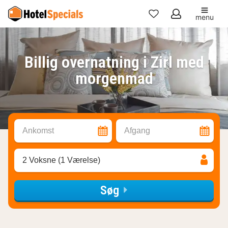
menu
Mine
favoritter
Billig overnatning i Zirl med
morgenmad
Ankomst
Afgang
2 Voksne (1 Værelse)
Søg