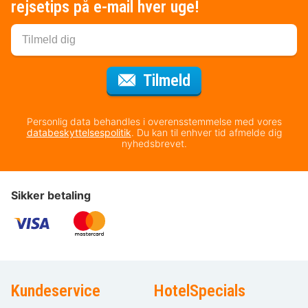
rejsetips på e-mail hver uge!
til nyhedsbrevet
Tilmeld
Personlig data behandles i overensstemmelse med vores
databeskyttelsespolitik
. Du kan til enhver tid afmelde dig
nyhedsbrevet.
Sikker betaling
Kundeservice
HotelSpecials