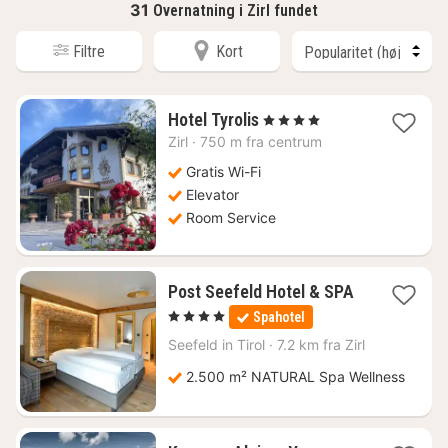
31
Overnatning i Zirl fundet
Filtre
Kort
1
Hotel Tyrolis
, 4 Stjerner
nat
Zirl
·
750 m fra centrum
fra
856
Gratis Wi-Fi
kr.
Elevator
Room Service
Post Seefeld Hotel & SPA
1
, 4 Stjerner
Spahotel
nat
fra
Seefeld in Tirol
·
7.2 km fra Zirl
2325
2.500 m² NATURAL Spa Wellness
kr.