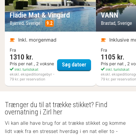
Flädie Mat & Vingård
VANN
Bjärred, Sverige
9.2
Brastad, Sverige
Inkl. morgenmad
Inklusive 
Fra
Fra
1310 kr.
1105 kr.
Flädie Mat & Vingård
Pris per nat , 2 voksne
Pris per nat , 2 v
Søg datoer
inkl. turistskat
inkl. turistskat
ekskl. ekspeditionsgebyr -
ekskl. ekspeditionsg
79 kr. per reservation
79 kr. per reservatio
Trænger du til at trække stikket? Find
overnatning i Zirl her
Vi kan alle have brug for at trække stikket og komme
lidt væk fra en stresset hverdag i en nat eller to -