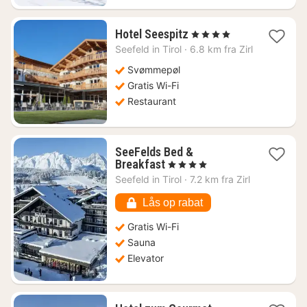
1
Hotel Seespitz
, 4 Stjerner
nat
Seefeld in Tirol
·
6.8 km fra Zirl
fra
2388
Svømmepøl
kr.
Gratis Wi-Fi
Restaurant
SeeFelds Bed &
1
Breakfast
, 4 Stjerner
nat
Seefeld in Tirol
·
7.2 km fra Zirl
fra
1012
Lås op rabat
kr.
Gratis Wi-Fi
Sauna
Elevator