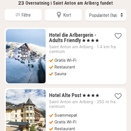
23
Overnatning i Saint Anton am Arlberg fundet
Filtre
Kort
Hotel die Arlbergerin -
1
Adults Friendly
, 4 Stjerner
nat
Saint Anton am Arlberg
·
1.4 km fra
fra
centrum
508
Gratis Wi-Fi
kr.
Restaurant
Sauna
1
Hotel Alte Post
, 4 Stjerner
nat
Saint Anton am Arlberg
·
250 m fra
fra
centrum
1150
Svømmepøl
kr.
Gratis Wi-Fi
Restaurant