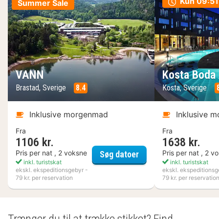
Kun
09:51
Summer Sale
VANN
Kosta Boda 
Brastad, Sverige
8.4
Kosta, Sverige
Inklusive morgenmad
Inklusive 
Fra
Fra
1106 kr.
1638 kr.
VANN
Pris per nat , 2 voksne
Pris per nat , 2 v
Søg datoer
inkl. turistskat
inkl. turistskat
ekskl. ekspeditionsgebyr -
ekskl. ekspeditionsg
79 kr. per reservation
79 kr. per reservatio