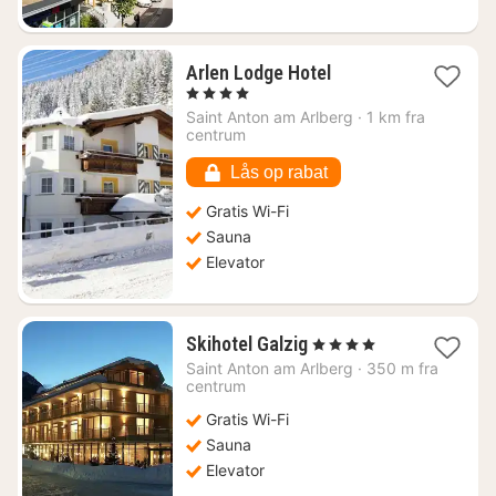
1
Arlen Lodge Hotel
nat
, 4 Stjerner
fra
Saint Anton am Arlberg
·
1 km fra
645
centrum
kr.
Lås op rabat
Gratis Wi-Fi
Sauna
Elevator
1
Skihotel Galzig
, 4 Stjerner
nat
Saint Anton am Arlberg
·
350 m fra
fra
centrum
950
Gratis Wi-Fi
kr.
Sauna
Elevator