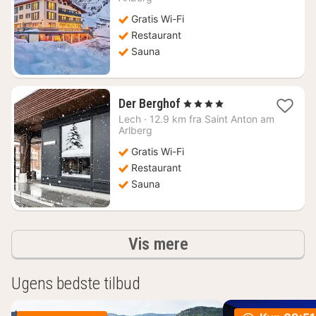
736
Gratis Wi-Fi
kr.
Restaurant
Sauna
1
Der Berghof
, 4 Stjerner
nat
Lech
·
12.9 km fra Saint Anton am
fra
Arlberg
1563
Gratis Wi-Fi
kr.
Restaurant
Sauna
resultater
Vis mere
Ugens bedste tilbud