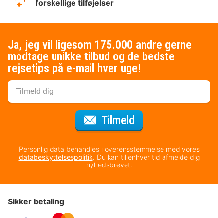
forskellige tilføjelser
Ja, jeg vil ligesom 175.000 andre gerne
modtage unikke tilbud og de bedste
rejsetips på e-mail hver uge!
til nyhedsbrevet
Tilmeld
Personlig data behandles i overensstemmelse med vores
databeskyttelsespolitik
. Du kan til enhver tid afmelde dig
nyhedsbrevet.
Sikker betaling