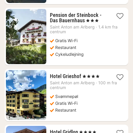
Pension der Steinbock -
1
Das Bauernhaus
, 3 Stjerner
nat
Saint Anton am Arlberg
·
1.4 km fra
fra
centrum
368
Gratis Wi-Fi
kr.
Restaurant
Cykeludlejning
1
Hotel Grieshof
, 4 Stjerner
nat
Saint Anton am Arlberg
·
100 m fra
fra
centrum
801
Svømmepøl
kr.
Gratis Wi-Fi
Restaurant
1
Hotel Gridlon
, 4 Stjerner