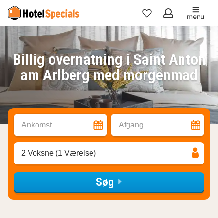
menu
Mine
favoritter
Billig overnatning i Saint Anton
am Arlberg med morgenmad
Ankomst
Afgang
2 Voksne (1 Værelse)
Søg