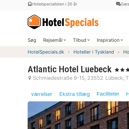
Hotelspecialisten i 20 år
Gæs
Søg
Rejsemål
Tilbud
Inspiration
HotelSpecials.dk
Hoteller i Tyskland
Ho
Atlantic Hotel Luebeck
, 4 Stjern
Schmiedestraße 9-15
23552
Lübeck
T
værelser
Ekstra tillæg
Faciliteter
H