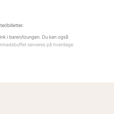
r/billetter.
ink i baren/loungen. Du kan også
rgenmadsbuffet serveres på hverdage
Dette overnatningssted er blevet
lersproget medarbejderstab. Dette
dighed mod et tillægsgebyr (døgnet
g er udstyret med topmadras og