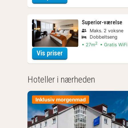
Superior-værelse
Maks. 2 voksne
Dobbeltseng
2
27m
Gratis WiFi
for Superior-værelse
Vis priser
Hoteller i nærheden
Inklusiv morgenmad