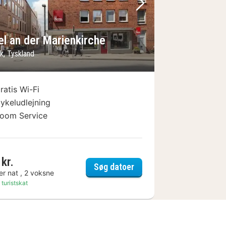
lede
rrige billede
Næste billede
el an der Marienkirche
k, Tyskland
ratis Wi-Fi
ykeludlejning
oom Service
kr.
beck
Hotel an der Marienkirch
Søg datoer
er nat , 2 voksne
 turistskat