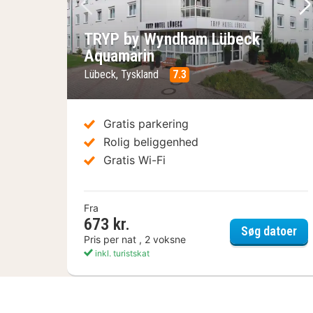
Forrige billede
Næ
TRYP by Wyndham Lübeck
Aquamarin
Lübeck, Tyskland
7.3
Gratis parkering
Rolig beliggenhed
Gratis Wi-Fi
Fra
673 kr.
TR
Søg datoer
Pris per nat , 2 voksne
inkl. turistskat