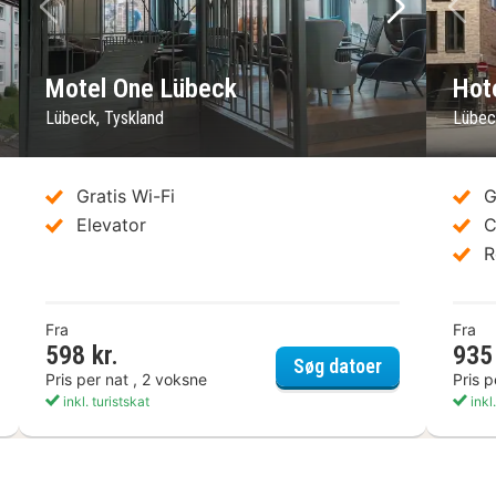
ste billede
Forrige billede
Næste bil
Fo
Motel One Lübeck
Hot
Lübeck, Tyskland
Lübec
Gratis Wi-Fi
G
Elevator
C
R
Fra
Fra
598 kr.
935 
YP by Wyndham Lübeck Aquamarin
Motel One Lü
Søg datoer
Pris per nat , 2 voksne
Pris p
inkl. turistskat
inkl.