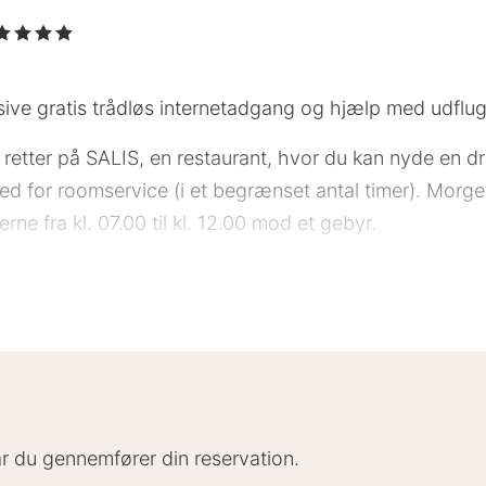
 4 Stjerner
lusive gratis trådløs internetadgang og hjælp med udflugte
etter på SALIS, en restaurant, hvor du kan nyde en dr
ghed for roomservice (i et begrænset antal timer). Mo
erne fra kl. 07.00 til kl. 12.00 mod et gebyr.
 stjernebedømmelse for overnatningssteder i Tyskland. 
s på denne side som 4,5 stjerner.
l renseri/vaskeservice, en døgnåben reception og en f
r til rådighed. Lufthavnstransport tur-retur er til rå
llægsgebyr) findes desuden på stedet.
når du gennemfører din reservation.
ser, der indeholder minibar og fladskærms-tv. Din sen