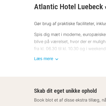
Atlantic Hotel Luebeck
,
Gør brug af praktiske faciliteter, ink
Spis dig mæt i moderne, europæiske r
blive på værelset, hvor der er muli
fra kl. 06.30 til kl. 10.30 og i weekend
Læs mere
Hotelstars Union tildeler en officiel
bedømt til 4 stjerne Superior og vise
Gæsterne har blandt andet adgang ti
hotel har 6 møde- og konferencelokale
Skab dit eget unikke ophold
rundt), og selvstændig parkering (ti
Book blot et af disse ekstra tillæg, 
Føl dig hjemme i et af de 135 værel