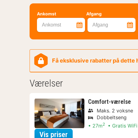
Ankomst
Afgang
Ankomst
Afgang
Få eksklusive rabatter på dette
Værelser
Comfort-værelse
Maks. 2 voksne
Dobbeltseng
2
27m
Gratis WiFi
for Comfort-værelse
Vis priser