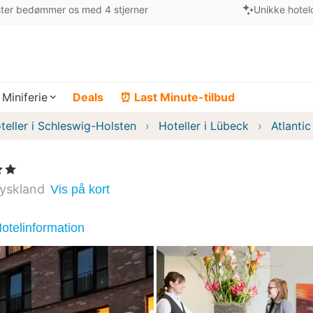
ter bedømmer os med 4 stjerner
Unikke hotel
Miniferie
Deals
⏰ Last Minute-tilbud
teller i Schleswig-Holsten
Hoteller i Lübeck
Atlanti
er
yskland
Vis på kort
otelinformation