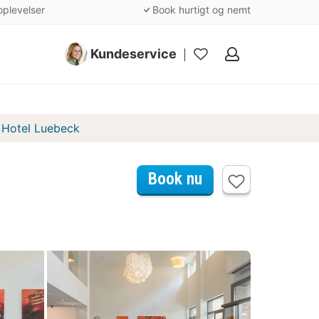
oplevelser
Book hurtigt og nemt
Kundeservice
Mine
favoritter
c Hotel Luebeck
Book nu