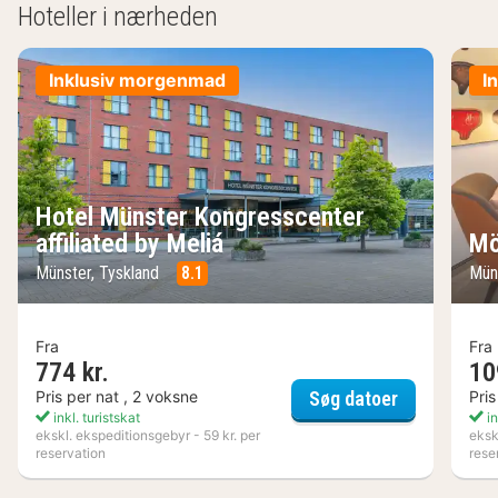
Hoteller i nærheden
Inklusiv morgenmad
I
Hotel Münster Kongresscenter
affiliated by Meliá
Mö
Münster, Tyskland
8.1
Mün
Fra
Fra
774 kr.
10
Hotel Münste
Pris per nat , 2 voksne
Pris
Søg datoer
inkl. turistskat
in
ekskl. ekspeditionsgebyr - 59 kr. per
eksk
reservation
rese