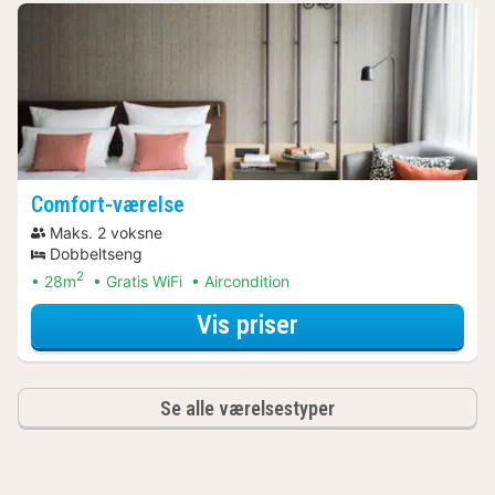
Comfort-værelse
Maks. 2 voksne
Dobbeltseng
2
28m
Gratis WiFi
Aircondition
for Comfort-værel
Vis priser
Se alle værelsestyper