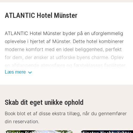
ATLANTIC Hotel Münster
ATLANTIC Hotel Münster byder på en uforglemmelig
oplevelse i hjertet af Münster. Dette hotel kombinerer
moderne komfort med en ideel beliggenhed, perfekt
for dem, der ønsker at udforske byens charme. Oplev
en afslappende atmosfære og førsteklasses faciliteter.
Læs mere
Beliggenhed ATLANTIC Hotel Münster
ATLANTIC Hotel Münster ligger centralt og tilbyder
nem adgang til byens mest populære seværdigheder.
Skab dit eget unikke ophold
Kun få minutters gang fra centrum finder du den
charmerende domkirke og det historiske torv.
Book blot et af disse ekstra tillæg, når du gennemfører
Kunstelskere vil sætte pris på nærheden til byens
din reservation.
museer, såsom LWL-Museum für Kunst und Kultur, kun