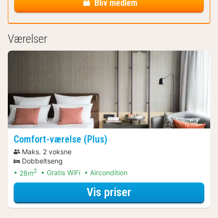
Bliv medlem
Værelser
Comfort-værelse (Plus)
Maks. 2 voksne
Dobbeltseng
2
28m
Gratis WiFi
Aircondition
for Comfort-værel
Vis priser