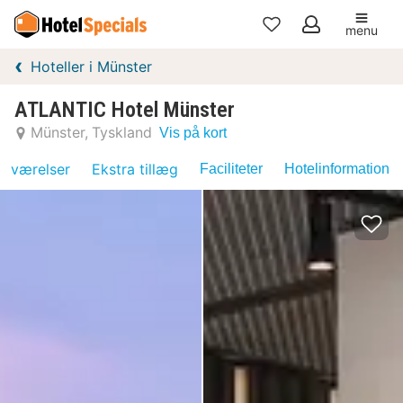
menu
Mine
Hoteller i Münster
favoritter
ATLANTIC Hotel Münster
Münster
Tyskland
Vis på kort
værelser
Ekstra tillæg
Faciliteter
Hotelinformation