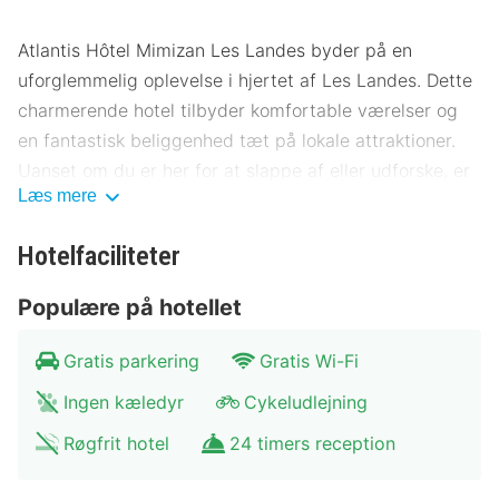
Atlantis Hôtel Mimizan Les Landes byder på en
uforglemmelig oplevelse i hjertet af Les Landes. Dette
charmerende hotel tilbyder komfortable værelser og
en fantastisk beliggenhed tæt på lokale attraktioner.
Uanset om du er her for at slappe af eller udforske, er
Læs mere
Atlantis Hôtel Mimizan Les Landes det perfekte valg.
Placering Atlantis Hôtel Mimizan Les
Hotelfaciliteter
Landes
Populære på hotellet
Atlantis Hôtel Mimizan Les Landes ligger ideelt
placeret i nærheden af Mimizans centrum og tilbyder
Gratis parkering
Gratis Wi-Fi
nem adgang til flere kulturelle og naturlige
Ingen kæledyr
Cykeludlejning
seværdigheder. Hotellet ligger kun få minutters gang
fra de smukke sandstrande og den livlige promenade.
Røgfrit hotel
24 timers reception
Offentlig transport er lettilgængelig, og der er gode
parkeringsmuligheder for gæster. Nærliggende