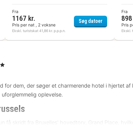
Fra
Fra
1167 kr.
898 
Bourse Hotel
Warwick Brus
Søg datoer
Pris per nat , 2 voksne
Pris p
Ekskl. turistskat 41,86 kr. p.p.p.n.
Ekskl. 
erner
ted for dem, der søger et charmerende hotel i hjertet a
en uforglemmelig oplevelse.
russels
un få skridt fra Bruxelles' hovedtorv, Grand Place, hvilk
 også Manneken Pis og det imponerende Atomium. Muse