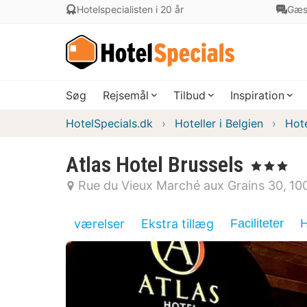
Hotelspecialisten i 20 år
Gæs
Søg
Rejsemål
Tilbud
Inspiration
HotelSpecials.dk
Hoteller i Belgien
Hote
Atlas Hotel Brussels
, 3 Stjerner
Rue du Vieux Marché aux Grains 30
10
værelser
Ekstra tillæg
Faciliteter
H