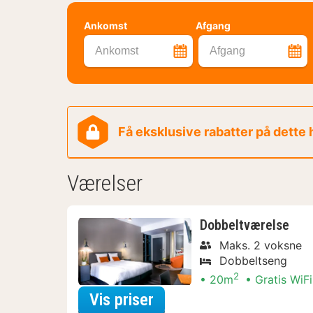
Ankomst
Afgang
Ankomst
Afgang
Få eksklusive rabatter på dette
Værelser
Dobbeltværelse
Maks. 2 voksne
Dobbeltseng
2
20m
Gratis WiFi
for Aktive dagstur-Arr
Vis priser