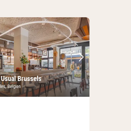
lede
rrige billede
Næste billede
 Usual Brussels
les, Belgien