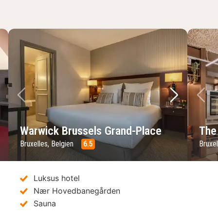
ste billede
Forrige billede
Næste bil
Fo
Warwick Brussels Grand-Place
The
Bruxelles, Belgien
6.5
Bruxel
Luksus hotel
Nær Hovedbanegården
Sauna