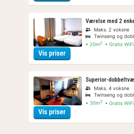
Værelse med 2 enk
Maks. 2 voksne
Twinseng og dob
2
20m
Gratis WiFi
for Aktive dagstur-Arr
Vis priser
Superior-dobbeltvæ
Maks. 4 voksne
Twinseng og dob
2
30m
Gratis WiFi
for Superior-dobbeltvæ
Vis priser