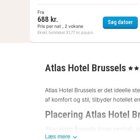
Fra
688 kr.
La 
Søg datoer
Pris per nat , 2 voksne
Ekskl. turistskat 31,77 kr. p.p.p.n.
Atlas Hotel Brussels
, 3 Stj
Atlas Hotel Brussels er det ideelle s
af komfort og stil, tilbyder hotellet 
Placering Atlas Hotel B
Atlas Hotel Brussels ligger centralt, k
Læs mere
udforske byen. I området finder du