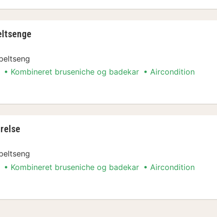
eltsenge
beltseng
Kombineret bruseniche og badekar
Aircondition
angement
relse
beltseng
Kombineret bruseniche og badekar
Aircondition
relse