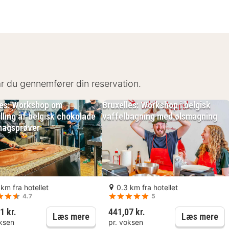
 gør det nemt at dykke ned i byens kultur. Offentlig t
keringsmuligheder.
når du gennemfører din reservation.
les: Workshop om
Bruxelles: Workshop i belgisk
lling af belgisk chokolade
vaffelbagning med ølsmagning
Brussels
agsprøver
 indrettet med moderne komfort og stil, hvilket sikrer
iøse faciliteter for din bekvemmelighed. Hotellet tilby
lounge.
 km fra hotellet
0.3 km fra hotellet
4.7
5
1 kr.
441,07 kr.
 Design Museum: Adgangsbillet
Bruxelles: Workshop om fremstilling
Br
Læs mere
Læs mere
oksen
pr. voksen