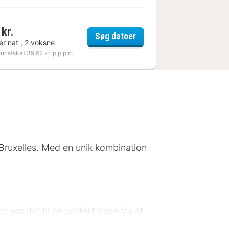
kr.
sels Grand-Place
The Usual Brussels
Søg datoer
er nat , 2 voksne
turistskat 39,62 kr. p.p.p.n.
f Bruxelles. Med en unik kombination
et gør det til en perfekt base for at
erne i nærheden, såsom Magritte-