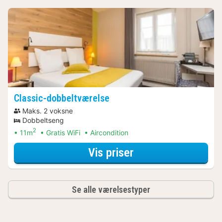
Classic-dobbeltværelse
Maks. 2 voksne
Dobbeltseng
2
11m
Gratis WiFi
Aircondition
for Classic-dobbe
Vis priser
Se alle værelsestyper