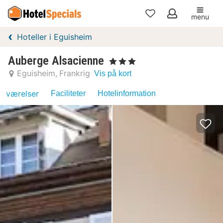
menu
Mine
Hoteller i Eguisheim
favoritter
Auberge Alsacienne
, 3 Stjerner
Eguisheim
Frankrig
Vis på kort
værelser
Faciliteter
Hotelinformation