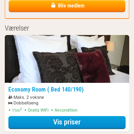
Bliv medlem
Værelser
Economy Room ( Bed 140/190)
Maks. 2 voksne
Dobbeltseng
2
11m
Gratis WiFi
Aircondition
for Economy Room
Vis priser