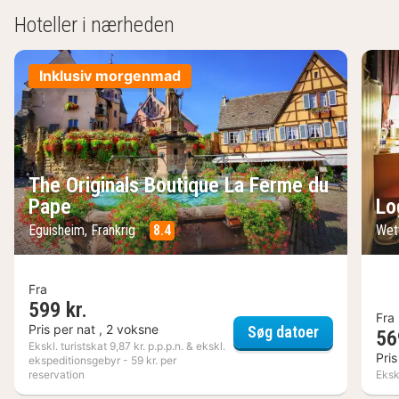
Hoteller i nærheden
Inklusiv morgenmad
The Originals Boutique La Ferme du
Pape
Lo
Eguisheim, Frankrig
8.4
Wet
Fra
599 kr.
Fra
The Origina
Pris per nat , 2 voksne
Søg datoer
56
Ekskl. turistskat 9,87 kr. p.p.p.n. & ekskl.
Pris
ekspeditionsgebyr - 59 kr. per
reservation
Ekskl