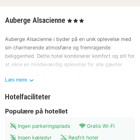
Auberge Alsacienne
, 3 Stjerner
Auberge Alsacienne i byder på en unik oplevelse med
sin charmerende atmosfære og fremragende
beliggenhed. Dette hotel kombinerer komfort og stil for
at sikre en mindeværdig oplevelse for alle gæster.
Placering Auberge Alsacienne
Læs mere
Auberge Alsacienne er perfekt placeret i hjertet af ,
Hotelfaciliteter
kun få skridt fra byens centrum. Hotellet ligger tæt på
populære seværdigheder såsom det lokale museum,
Populære på hotellet
som kun er 200 meter væk. Området byder på mange
kulturelle oplevelser, herunder en smuk park 300 meter
Ingen parkeringsplads
Gratis Wi-Fi
fra hotellet og en historisk kirke 500 meter væk. For
Ingen kæledyr
Røgfrit hotel
dem, der ønsker at udforske videre, er der offentlig