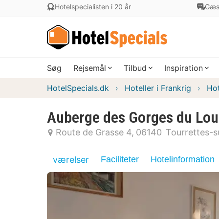
Hotelspecialisten i 20 år
Gæs
Søg
Rejsemål
Tilbud
Inspiration
HotelSpecials.dk
Hoteller i Frankrig
Hot
Auberge des Gorges du Lo
Route de Grasse 4
06140
Tourrettes-s
værelser
Faciliteter
Hotelinformation