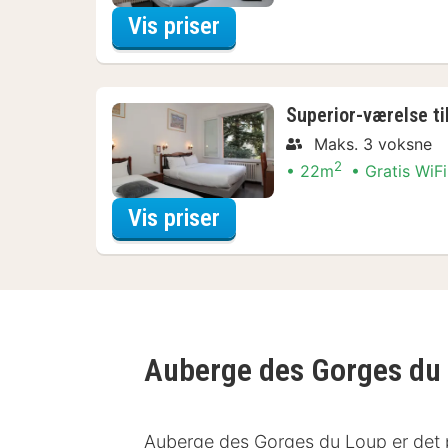
for Standardværelse til
Vis priser
Superior-værelse ti
Maks. 3 voksne
2
22m
Gratis WiFi
for Superior-værelse ti
Vis priser
Auberge des Gorges du
Auberge des Gorges du Loup er det per