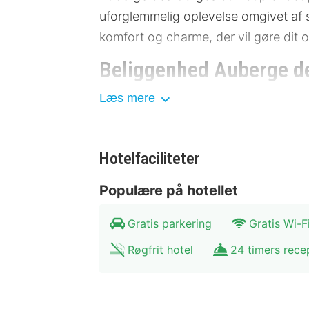
uforglemmelig oplevelse omgivet af 
komfort og charme, der vil gøre dit
Beliggenhed Auberge d
Læs mere
Beliggende i en malerisk dal, er Aub
naturskønne skønhed. Hotellet ligge
byder også på spændende museer og sm
Hotelfaciliteter
tilgængelig med busstoppesteder i n
Populære på hotellet
Byens centrum: 500 meter
Museum for Lokalhistorie: 700 
Gratis parkering
Gratis Wi-F
Naturskøn udsigtspunkt: 1 km
Kunstgalleri: 1,5 km
Røgfrit hotel
24 timers rece
Nationalpark: 2 km
Faciliteter Auberge de