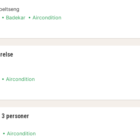
beltseng
Badekar
Aircondition
d 2 enkeltsenge
relse
Aircondition
relse
 3 personer
Aircondition