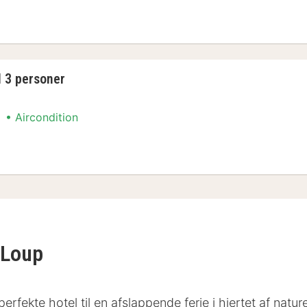
 3 personer
l 3 personer
Aircondition
l 3 personer
 Loup
fekte hotel til en afslappende ferie i hjertet af natu