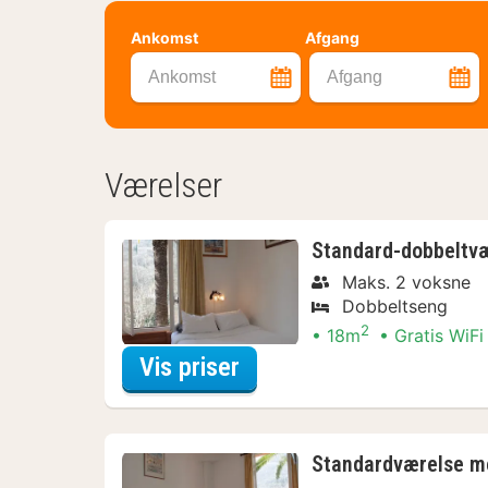
Ankomst
Afgang
Ankomst
Afgang
Værelser
Standard-dobbeltv
Maks. 2 voksne
Dobbeltseng
2
18m
Gratis WiFi
for Standard-dobbeltvæ
Vis priser
Standardværelse m