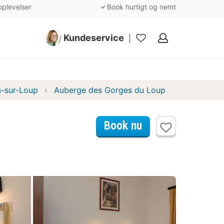
oplevelser
Book hurtigt og nemt
Kundeservice
Mine
favoritter
es-sur-Loup
Auberge des Gorges du Loup
Book nu