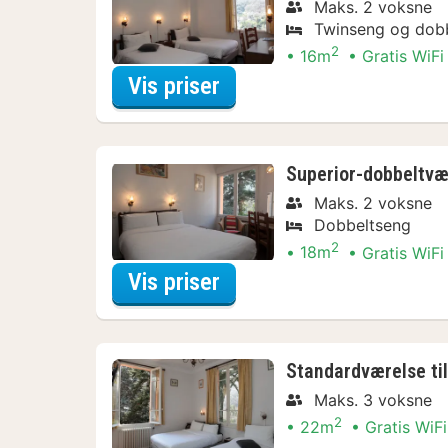
Maks. 2 voksne
Twinseng og dob
2
16m
Gratis WiFi
for Standardværelse me
Vis priser
Superior-dobbeltvæ
Maks. 2 voksne
Dobbeltseng
2
18m
Gratis WiFi
for Superior-dobbeltvæ
Vis priser
Standardværelse til
Maks. 3 voksne
2
22m
Gratis WiFi