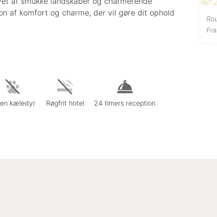
vet af smukke landskaber og charmerende
on af komfort og charme, der vil gøre dit ophold
Rou
Fra
gen kæledyr
Røgfrit hotel
24 timers reception