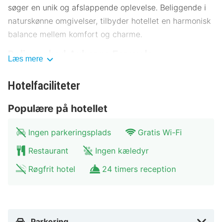
søger en unik og afslappende oplevelse. Beliggende i
naturskønne omgivelser, tilbyder hotellet en harmonisk
balance mellem komfort og charme.
Beliggenhed Auberge Ferayola
Læs mere
Auberge Ferayola ligger ideelt, kun få kilometer fra
Hotelfaciliteter
byens centrum, hvilket gør det nemt at udforske de
lokale seværdigheder. Området byder på et væld af
Populære på hotellet
kulturelle oplevelser, herunder museer og historiske
monumenter. Offentlig transport som busser er let
Ingen parkeringsplads
Gratis Wi-Fi
tilgængelige, og der er gode parkeringsmuligheder ved
Restaurant
Ingen kæledyr
hotellet. Her er nogle af de mest populære attraktioner
i nærheden:
Røgfrit hotel
24 timers reception
Lokalt museum: 300 meter
Historisk park: 500 meter
Byens torv: 1 kilometer
Kunstgalleri: 1,5 kilometer
Parkering