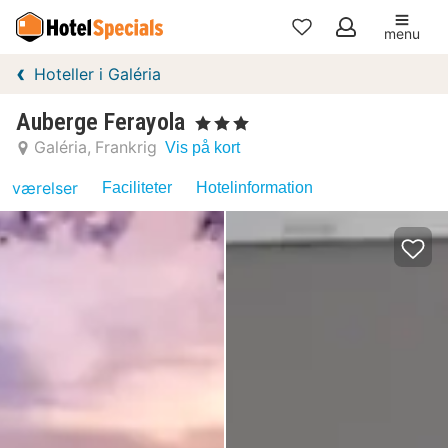
menu
Mine
Hoteller i Galéria
favoritter
Auberge Ferayola
, 3 Stjerner
Galéria
Frankrig
Vis på kort
værelser
Faciliteter
Hotelinformation