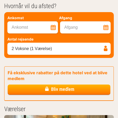
Hvornår vil du afsted?
Ankomst
Afgang
Ankomst
Afgang
Antal rejsende
2 Voksne (1 Værelse)
Få eksklusive rabatter på dette hotel ved at blive
medlem
Bliv medlem
Værelser