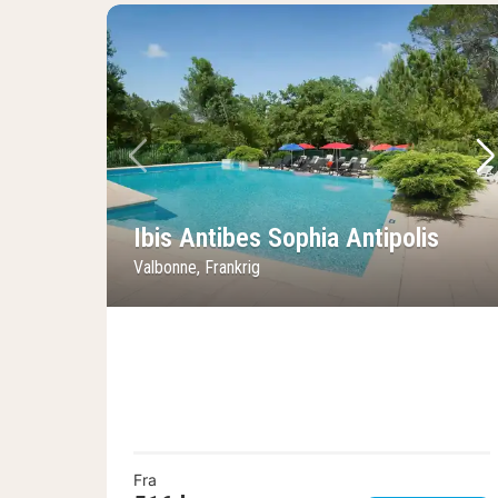
Forrige billede
Næ
Ibis Antibes Sophia Antipolis
Valbonne, Frankrig
Fra