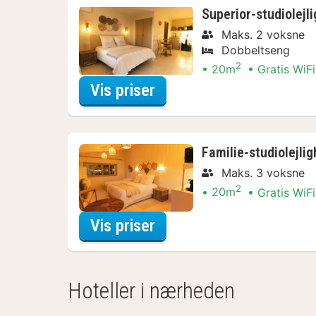
Superior-studiolejl
Maks. 2 voksne
Dobbeltseng
2
20m
Gratis WiFi
for Superior-studiolejli
Vis priser
Familie-studiolejli
Maks. 3 voksne
2
20m
Gratis WiFi
for Familie-studiolejligh
Vis priser
Hoteller i nærheden