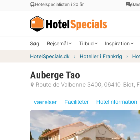
Hotelspecialisten i 20 år
Gæs
Søg
Rejsemål
Tilbud
Inspiration
HotelSpecials.dk
Hoteller i Frankrig
Hot
Auberge Tao
Route de Valbonne 3400
06410
Biot
F
værelser
Faciliteter
Hotelinformation