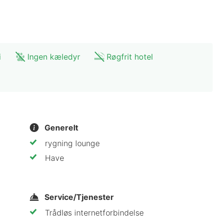
i
Ingen kæledyr
Røgfrit hotel
dt indrettede og tilbyder maksimal komfort med modern
r. Hotellet tilbyder også ekstra faciliteter som et fitn
Generelt
rygning lounge
r
Have
Service/Tjenester
o
Trådløs internetforbindelse