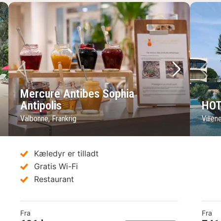
ste billede
Forrige billede
Næste bil
Fo
Mercure Antibes Sophia
Antipolis
HOT
Valbonne, Frankrig
Villen
Kæledyr er tilladt
Gratis Wi-Fi
Restaurant
Fra
Fra