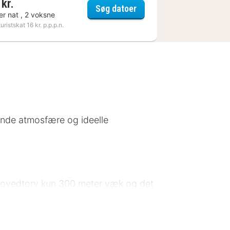
kr.
es Sophia Antipolis
HOTEL BAHIA
Søg datoer
er nat , 2 voksne
turistskat 16 kr. p.p.p.n.
ende atmosfære og ideelle
ke hovedtorv kun 300 meter væk og det
 rolige omgivelser, hvilket gør det
 rigelig parkeringsplads.