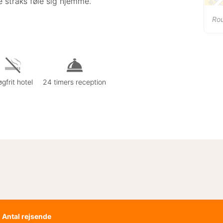
 straks føle sig hjemme.
Ro
gfrit hotel
24 timers reception
Antal rejsende