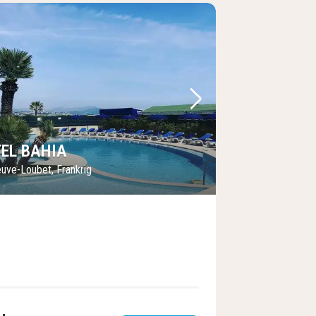
lede
rrige billede
Næste billede
EL BAHIA
euve-Loubet, Frankrig