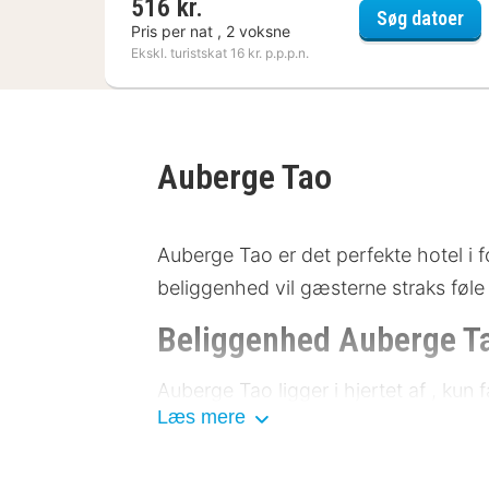
516 kr.
Ibi
Søg datoer
Pris per nat , 2 voksne
Ekskl. turistskat 16 kr. p.p.p.n.
Auberge Tao
Auberge Tao er det perfekte hotel i
beliggenhed vil gæsterne straks føle
Beliggenhed Auberge T
Auberge Tao ligger i hjertet af , ku
Læs mere
berømte museum inden for 500 meter. 
til et ideelt sted at bo. Offentlig tra