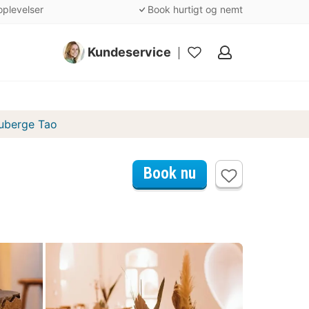
oplevelser
Book hurtigt og nemt
Kundeservice
Mine
favoritter
uberge Tao
Book nu