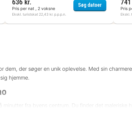
636 kr.
741 
s Antibes Sophia Antipolis
Mercure Antib
Søg datoer
Pris per nat , 2 voksne
Pris p
Ekskl. turistskat 22,43 kr. p.p.p.n.
Ekskl. 
 for dem, der søger en unik oplevelse. Med sin charmer
 sig hjemme.
ao
n få minutter fra byens centrum. Du finder det maleris
Området er kendt for sine kulturelle seværdigheder og
nsport, herunder bus og tog, er let tilgængelig, og der er