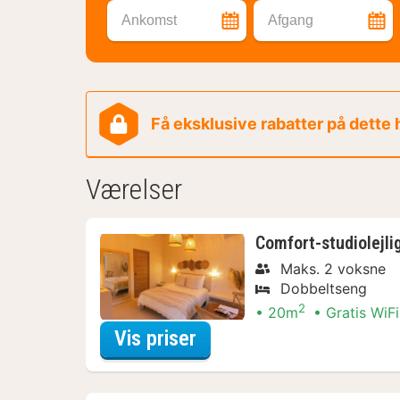
Ankomst
Afgang
Få eksklusive rabatter på dette
Værelser
Comfort-studiolejli
Maks. 2 voksne
Dobbeltseng
2
20m
Gratis WiFi
for Comfort-studiolejli
Vis priser