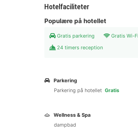
Hovedtorvet: 300 meter
Hotelfaciliteter
Museum: 500 meter
Parker: 600 meter
Populære på hotellet
Shoppingområde: 800 meter
Kunstgalleri: 1 km
Gratis parkering
Gratis Wi-F
Faciliteter Auberge Tao
24 timers reception
Værelserne på Auberge Tao er stilful
udstyret med luksuriøse toiletartikle
Parkering
Komfortable værelser
Parkering på hotellet
Gratis
Luksuriøse badeværelsesartikle
Fitnessområde
Konferencefaciliteter
Wellness & Spa
Parkering til rådighed
dampbad
Restaurant Auberge Ta