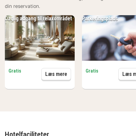
din reservation.
Daglig adgang til relaxområdet
Parkeringsplads
Gratis
Gratis
Daglig adgang til relaxområdet
Læs mere
Læs m
Hotelfaciliteter