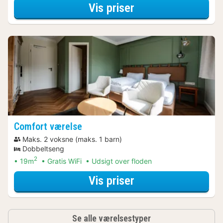
for Wellness Arra
Vis priser
Comfort værelse
Maks. 2 voksne (maks. 1 barn)
Dobbeltseng
2
19m
Gratis WiFi
Udsigt over floden
for Overnatning m
Vis priser
Se alle værelsestyper