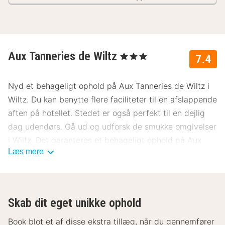
Aux Tanneries de Wiltz
, 3 Stjerner
7.4
Nyd et behageligt ophold på Aux Tanneries de Wiltz i
Wiltz. Du kan benytte flere faciliteter til en afslappende
aften på hotellet. Stedet er også perfekt til en dejlig
dag udendørs. Gå ud og udforsk de smukke omgivelser
i Wiltz. Det garanteres et behageligt ophold på Aux
Læs mere
Tanneries de Wiltz.
Skab dit eget unikke ophold
Book blot et af disse ekstra tillæg, når du gennemfører