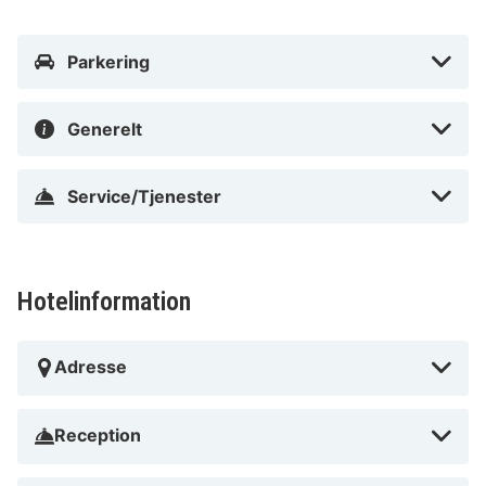
lejlighedshotel ligger 0,9 km fra Federal Court of
Justice og 1,2 km fra Prince Max Palace.
Parkering
I Karlsruhe (Karlsruhe Stadtmitte)
Generelt
Service/Tjenester
Hotelinformation
Adresse
Reception