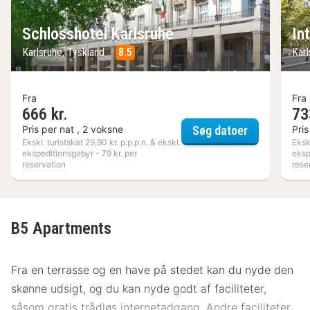
Schlosshotel Karlsruhe
In
Karlsruhe, Tyskland
8.5
Kar
Fra
Fra
666 kr.
73
Schlosshote
Pris per nat , 2 voksne
Pris
Søg datoer
Ekskl. turistskat 29,90 kr. p.p.p.n. & ekskl.
Ekskl
ekspeditionsgebyr - 79 kr. per
eksp
reservation
rese
B5 Apartments
Fra en terrasse og en have på stedet kan du nyde den
skønne udsigt, og du kan nyde godt af faciliteter,
såsom gratis trådløs internetadgang. Andre faciliteter