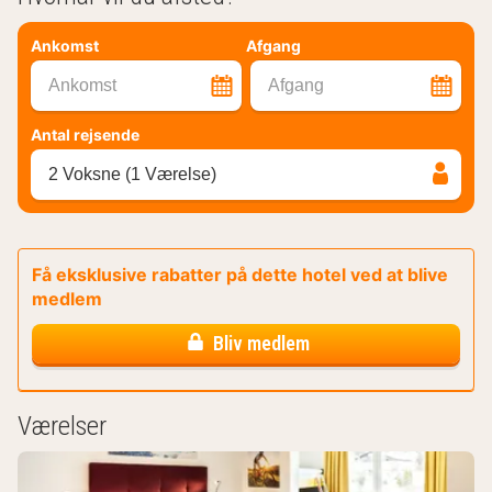
Ankomst
Afgang
Ankomst
Afgang
Antal rejsende
2 Voksne (1 Værelse)
Få eksklusive rabatter på dette hotel ved at blive
medlem
Bliv medlem
Værelser