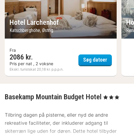
Hotel Lärchenhof
Ho
Katschberghöhe, Østrig
Ren
Fra
2086 kr.
Hotel Lärch
Søg datoer
Pris per nat , 2 voksne
Ekskl. turistskat 20,18 kr. p.p.p.n.
Basekamp Mountain Budget Hotel
, 3 Stjerner
Tilbring dagen på pisterne, eller nyd de andre
rekreative faciliteter, der inkluderer adgang til
skiterræn lige uden for døren. Dette hotel tilbyder