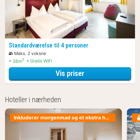
Standardværelse til 4 personer
Maks. 2 voksne
2
38m
Gratis WiFi
for Standardværels
Vis priser
Hoteller i nærheden
Inkluderer morgenmad og et ekstra hovedmåltid