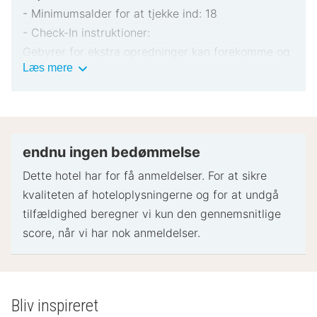
- Minimumsalder for at tjekke ind: 18
- Check-In instruktioner:
Gebyrer for ekstra opredninger kan forekomme og
Vigtig
Læs mere
varierer afhængigt af overnatningsstedets politik
information
Gyldigt billed-ID og kreditkort, debetkort eller
kontant depositum kan være påkrævet ved
indtjekning til dækning af påløbende udgifter
Særlige ønsker afhænger af tilgængelighed ved
endnu ingen bedømmelse
indtjekning og kan medføre ekstra gebyrer.
Dette hotel har for få anmeldelser. For at sikre
Særlige ønsker kan ikke garanteres
kvaliteten af ​​hoteloplysningerne og for at undgå
Dette overnatningssted accepterer kreditkort.
tilfældighed beregner vi kun den gennemsnitlige
Kontanter accepteres ikke
score, når vi har nok anmeldelser.
- Specielle instruktioner:
Receptionen er åben hver dag fra kl. 07.30 til kl.
18.00.Kontakt venligst overnatningsstedet via
Bliv inspireret