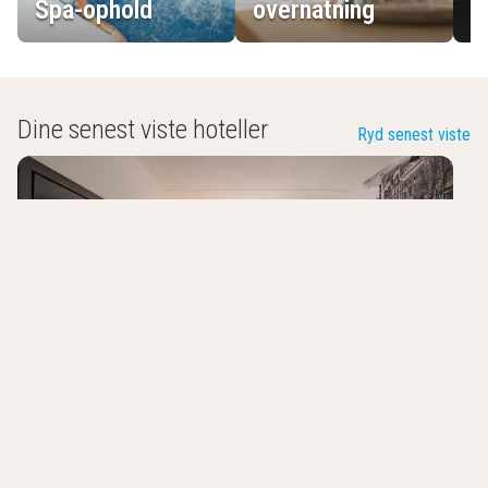
Spa-ophold
overnatning
L
Dine senest viste hoteller
Ryd senest viste
Bastion Hotel Schiphol Hoofddorp
Hoofddorp
,
Nederlandene
7.5
/10