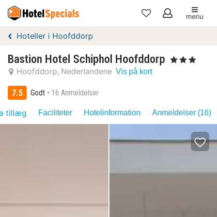
menu
Mine
Hoteller i Hoofddorp
favoritter
Bastion Hotel Schiphol Hoofddorp
, 3 Stjerner
Hoofddorp
Nederlandene
Vis på kort
7.5
Godt
16 Anmeldelser
a tillæg
Faciliteter
Hotelinformation
Anmeldelser (16)