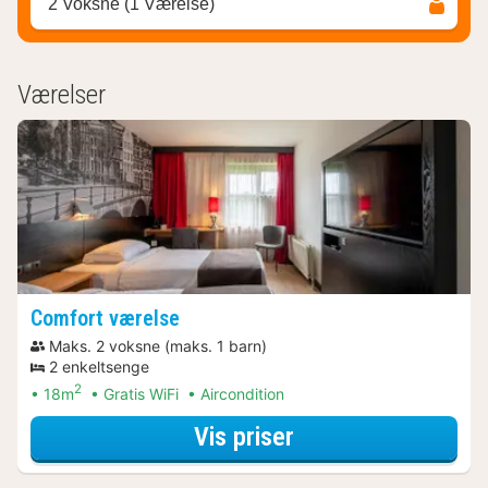
2 Voksne (1 Værelse)
Værelser
Comfort værelse
Maks. 2 voksne (maks. 1 barn)
2 enkeltsenge
2
18m
Gratis WiFi
Aircondition
for Parkering Arr
Vis priser