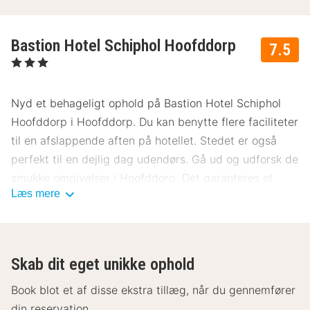
Bastion Hotel Schiphol Hoofddorp
7.5
, 3 Stjerner
Nyd et behageligt ophold på Bastion Hotel Schiphol
Hoofddorp i Hoofddorp. Du kan benytte flere faciliteter
til en afslappende aften på hotellet. Stedet er også
perfekt til en dejlig dag udendørs. Gå ud og udforsk de
smukke omgivelser i Hoofddorp. Det garanteres et
Læs mere
behageligt ophold på Bastion Hotel Schiphol
Hoofddorp.
Skab dit eget unikke ophold
Book blot et af disse ekstra tillæg, når du gennemfører
din reservation.