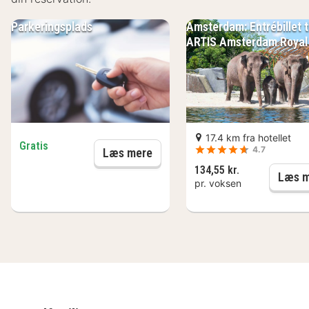
Parkeringsplads
Amsterdam: Entrébillet ti
ARTIS Amsterdam Royal
17.4 km fra hotellet
Gratis
4.7
Parkeringsplads
Læs mere
134,55 kr.
Læs m
pr. voksen