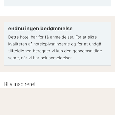
information
Gyldigt billed-ID og kreditkort, debetkort eller
kontant depositum kan være påkrævet ved
indtjekning til dækning af påløbende udgifter
Særlige ønsker afhænger af tilgængelighed ved
endnu ingen bedømmelse
indtjekning og kan medføre ekstra gebyrer.
Dette hotel har for få anmeldelser. For at sikre
Særlige ønsker kan ikke garanteres
kvaliteten af ​​hoteloplysningerne og for at undgå
Dette overnatningssted accepterer kreditkort og
tilfældighed beregner vi kun den gennemsnitlige
kontanter
score, når vi har nok anmeldelser.
Overnatningsstedets sikkerhedsforanstaltninger
inkluderer røgalarm
- Specielle instruktioner:
Bliv inspireret
Receptionen er åben på følgende tidspunkter:
Mandag - søndag: kl. 06.30 - kl. 12.30
Receptionspersonalet tager imod gæster ved