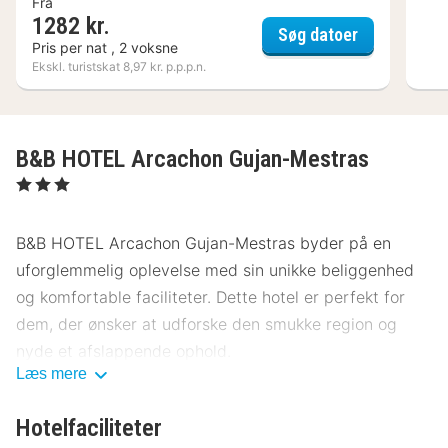
Fra
1282 kr.
ibis Styles
Søg datoer
Pris per nat , 2 voksne
Ekskl. turistskat 8,97 kr. p.p.p.n.
B&B HOTEL Arcachon Gujan-Mestras
, 3 Stjerner
B&B HOTEL Arcachon Gujan-Mestras byder på en
uforglemmelig oplevelse med sin unikke beliggenhed
og komfortable faciliteter. Dette hotel er perfekt for
dem, der ønsker at udforske den smukke region og
nyde et afslappende ophold.
Læs mere
Beliggenhed B&B HOTEL Arcachon Gujan-
Mestras
Hotelfaciliteter