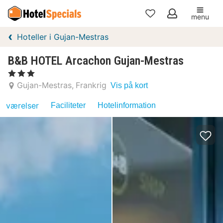
menu
Mine
Hoteller i Gujan-Mestras
favoritter
B&B HOTEL Arcachon Gujan-Mestras
, 3 Stjerner
Gujan-Mestras
Frankrig
Vis på kort
værelser
Faciliteter
Hotelinformation