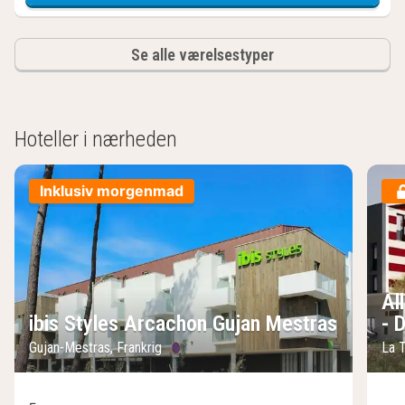
Se alle værelsestyper
Hoteller i nærheden
Inklusiv morgenmad
Al
ibis Styles Arcachon Gujan Mestras
- 
Gujan-Mestras, Frankrig
La 