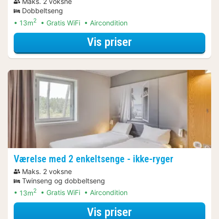
Maks. 2 voksne
Dobbeltseng
2
13m
Gratis WiFi
Aircondition
for Dobbeltværelse
Vis priser
Værelse med 2 enkeltsenge - ikke-ryger
Maks. 2 voksne
Twinseng og dobbeltseng
2
13m
Gratis WiFi
Aircondition
for Værelse med 2
Vis priser