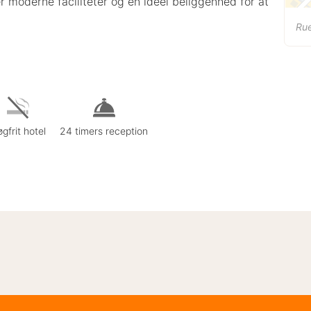
der moderne faciliteter og en ideel beliggenhed for at
Rue
gfrit hotel
24 timers reception