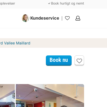
oplevelser
Book hurtigt og nemt
Kundeservice
Mine
favoritter
 Vallee Maillard
Book nu