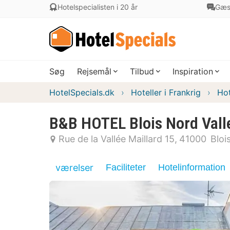
Hotelspecialisten i 20 år
Gæs
Søg
Rejsemål
Tilbud
Inspiration
HotelSpecials.dk
Hoteller i Frankrig
Hot
B&B HOTEL Blois Nord Valle
Rue de la Vallée Maillard 15
41000
Bloi
værelser
Faciliteter
Hotelinformation