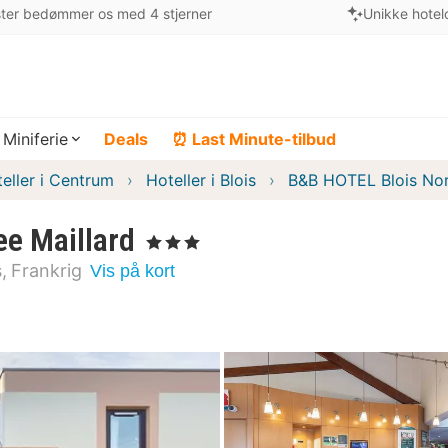
ter bedømmer os med 4 stjerner
Unikke hotel
Miniferie
Deals
⏰ Last Minute-tilbud
eller i Centrum
Hoteller i Blois
B&B HOTEL Blois Nord
e Maillard
, 3 Stjerner
s
Frankrig
Vis på kort