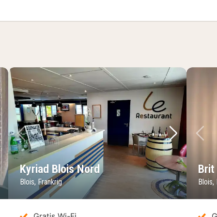
d 2 enkeltsenge - ikke-ryger
ste billede
Forrige billede
Næste bil
Fo
Kyriad Blois Nord
Brit
Blois, Frankrig
Blois,
Gratis Wi-Fi
G