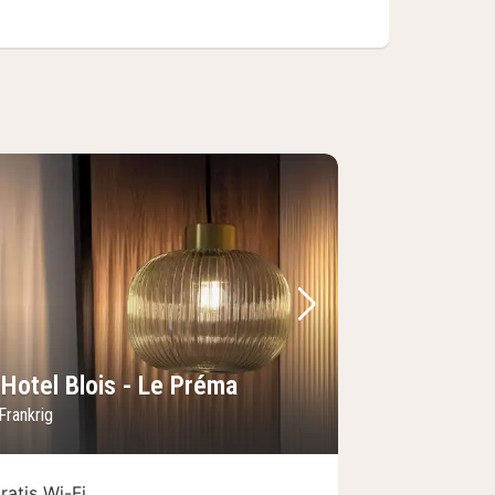
lede
rrige billede
Næste billede
 Hotel Blois - Le Préma
 Frankrig
ratis Wi-Fi