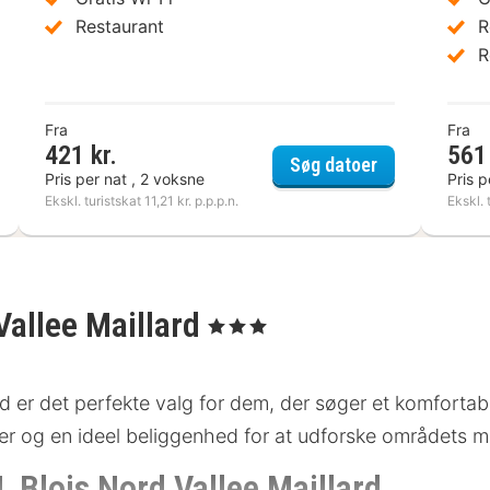
Restaurant
R
R
Fra
Fra
421 kr.
561 
el First Inn Blois
Kyriad Blois N
Søg datoer
Pris per nat , 2 voksne
Pris p
Ekskl. turistskat 11,21 kr. p.p.p.n.
Ekskl. 
allee Maillard
, 3 Stjerner
er det perfekte valg for dem, der søger et komfortabel
eter og en ideel beliggenhed for at udforske områdets
Blois Nord Vallee Maillard