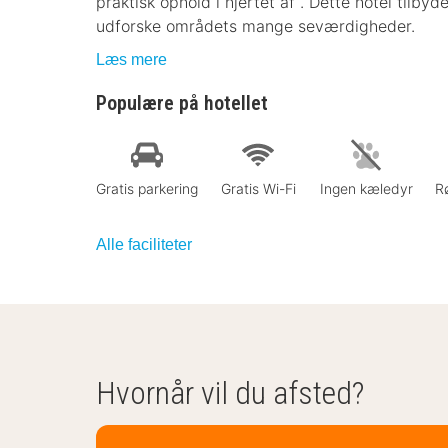
praktisk ophold i hjertet af . Dette hotel tilby
udforske områdets mange seværdigheder.
Læs mere
Populære på hotellet
Gratis parkering
Gratis Wi-Fi
Ingen kæledyr
Rø
Alle faciliteter
Hvornår vil du afsted?