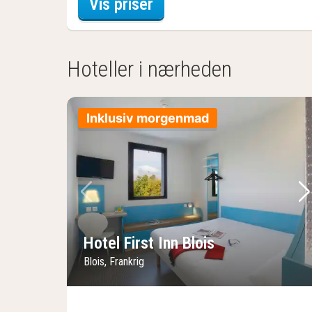
for Standardværelse me
Vis priser
Hoteller i nærheden
Inklusiv morgenmad
Forrige billede
Næ
Hotel First Inn Blois
Blois, Frankrig