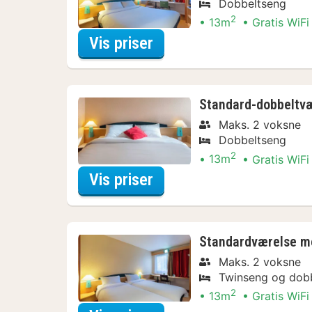
Dobbeltseng
2
13m
Gratis WiFi
for Standard-dobbeltvær
Vis priser
Standard-dobbeltvæ
Maks. 2 voksne
Dobbeltseng
2
13m
Gratis WiFi
for Standard-dobbeltvær
Vis priser
Standardværelse me
Maks. 2 voksne
Twinseng og dob
2
13m
Gratis WiFi