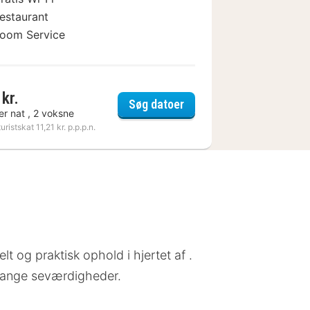
estaurant
oom Service
kr.
ord
Brit Hotel Blois - Le Pré
Søg datoer
er nat , 2 voksne
turistskat 11,21 kr. p.p.p.n.
t og praktisk ophold i hjertet af .
 mange seværdigheder.