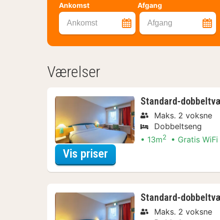
Ankomst
Afgang
Ankomst
Afgang
Værelser
Standard-dobbeltvæ
Maks. 2 voksne
Dobbeltseng
2
13m
Gratis WiFi
for Standard-dobbeltvær
Vis priser
Standard-dobbeltvæ
Maks. 2 voksne