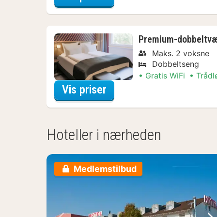
Premium-dobbeltvæ
Maks. 2 voksne
Dobbeltseng
Gratis WiFi
Trådl
for Premium-dobbeltvæ
Vis priser
Hoteller i nærheden
Medlemstilbud