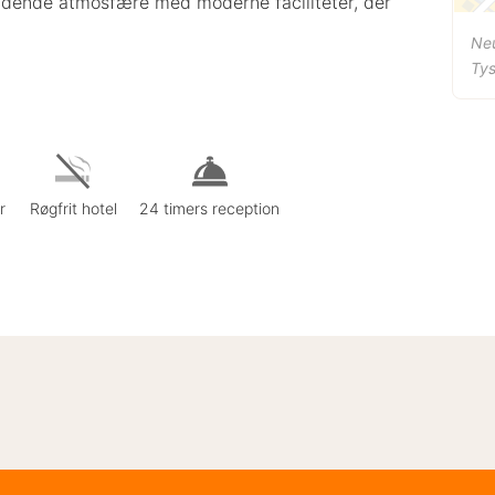
ydende atmosfære med moderne faciliteter, der
Ne
Ty
r
Røgfrit hotel
24 timers reception