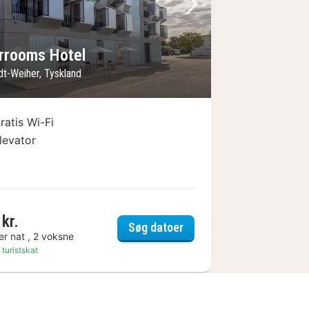
lede
rrige billede
Næste billede
errooms Hotel
dt-Weiher, Tyskland
ratis Wi-Fi
levator
kr.
t
elferrooms Hotel
Søg datoer
er nat , 2 voksne
 turistskat