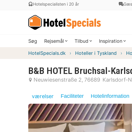
Hotelspecialisten i 20 år
Gæs
Søg
Rejsemål
Tilbud
Inspiration
HotelSpecials.dk
Hoteller i Tyskland
Ho
B&B HOTEL Bruchsal-Karls
Neuwiesenstraße 2
76689
Karlsdorf-
værelser
Faciliteter
Hotelinformation