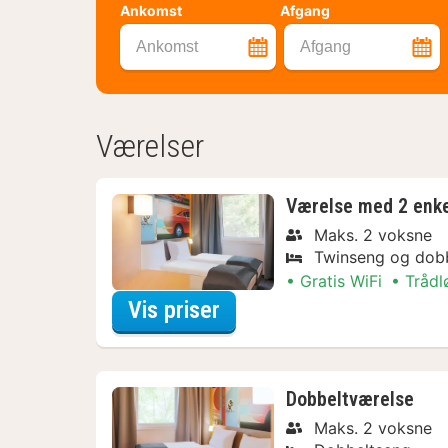
Ankomst
Afgang
Ankomst
Afgang
Værelser
Værelse med 2 enk
Maks. 2 voksne
Twinseng og dob
Gratis WiFi
Trådl
for Værelse med 2 enk
Vis priser
Dobbeltværelse
Maks. 2 voksne