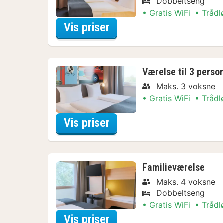
Dobbeltseng
Gratis WiFi
Trådl
for Dobbeltværelse
Vis priser
Værelse til 3 perso
Maks. 3 voksne
Gratis WiFi
Trådl
for Værelse til 3 person
Vis priser
Familieværelse
Maks. 4 voksne
Dobbeltseng
Gratis WiFi
Trådl
for Familieværelse
Vis priser