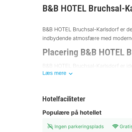
B&B HOTEL Bruchsal-Ka
B&B HOTEL Bruchsal-Karlsdorf er det
indbydende atmosfære med moderne fa
Placering B&B HOTEL B
B&B HOTEL Bruchsal-Karlsdorf er ide
Læs mere
kun få kilometer fra Bruchsals histor
transport som busser og tog er let t
Bruchsal Slot: 500 meter
Hotelfaciliteter
Deutsches Musikautomaten-Mu
Bruchsaler Marktplatz: 1 km
Populære på hotellet
St. Peter Kirke: 1,5 km
Bruchsaler Zoo: 2 km
Ingen parkeringsplads
Grati