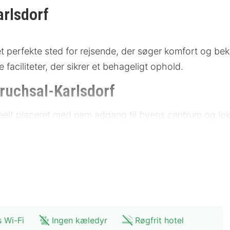
rlsdorf
 perfekte sted for rejsende, der søger komfort og bek
ciliteter, der sikrer et behageligt ophold.
ruchsal-Karlsdorf
elt placeret med nem adgang til byens centrum og loka
iske centrum, hvilket gør det til et perfekt udgangspunk
ilgængelige, og der er gode parkeringsmuligheder for g
seum: 800 meter
s Wi-Fi
Ingen kæledyr
Røgfrit hotel