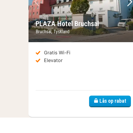
Forrige billede
Næ
PLAZA Hotel Bruchsal
Bruchsal, Tyskland
Gratis Wi-Fi
Elevator
Lås op rabat