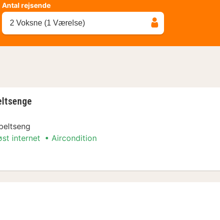
Antal rejsende
2 Voksne (1 Værelse)
eltsenge
beltseng
øst internet
Aircondition
eltsenge