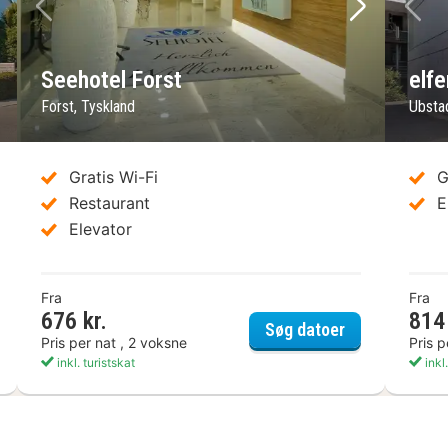
ste billede
Forrige billede
Næste bil
Fo
Seehotel Forst
elf
Forst, Tyskland
Ubsta
Gratis Wi-Fi
G
Restaurant
E
Elevator
Fra
Fra
676 kr.
814 
Seehotel Fors
Søg datoer
Pris per nat , 2 voksne
Pris p
inkl. turistskat
inkl.