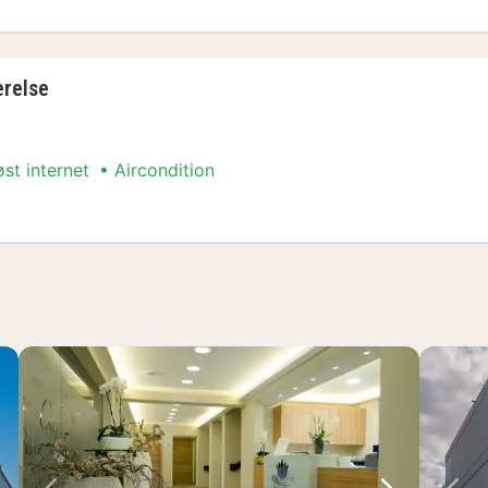
relse
øst internet
Aircondition
relse