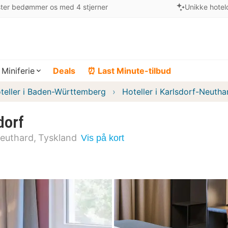
ter bedømmer os med 4 stjerner
Unikke hotel
Miniferie
Deals
⏰ Last Minute-tilbud
teller i Baden-Württemberg
Hoteller i Karlsdorf-Neutha
dorf
Neuthard
Tyskland
Vis på kort