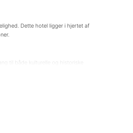
ghed. Dette hotel ligger i hjertet af
ner.
 til både kulturelle og historiske
 offentlige transportmuligheder med