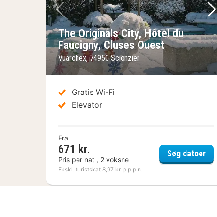
Forrige billede
Næ
The Originals City, Hôtel du
Faucigny, Cluses Ouest
Vuarchex, 74950 Scionzier
Gratis Wi-Fi
Elevator
Fra
671 kr.
The
Søg datoer
Pris per nat , 2 voksne
Ekskl. turistskat 8,97 kr. p.p.p.n.