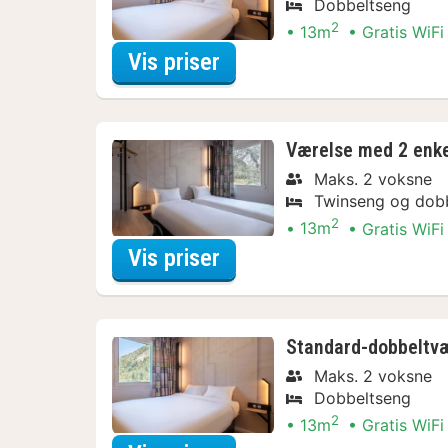
Dobbeltseng
2
13m
Gratis WiFi
for Dobbeltværelse - ik
Vis priser
Værelse med 2 enke
Maks. 2 voksne
Twinseng og dob
2
13m
Gratis WiFi
for Værelse med 2 enke
Vis priser
Standard-dobbeltv
Maks. 2 voksne
Dobbeltseng
2
13m
Gratis WiFi