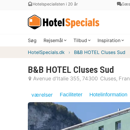
Hotelspecialisten i 20 år
Gæs
Søg
Rejsemål
Tilbud
Inspiration
HotelSpecials.dk
B&B HOTEL Cluses Sud
B&B HOTEL Cluses Sud
Avenue d'Italie 355
74300
Cluses
Fran
værelser
Faciliteter
Hotelinformation