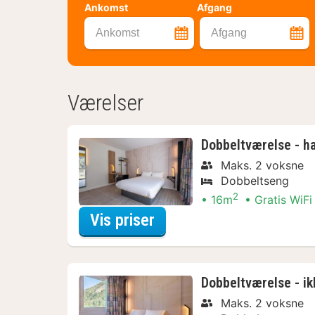
Ankomst
Afgang
Ankomst
Afgang
Værelser
Dobbeltværelse - h
Maks. 2 voksne
Dobbeltseng
2
16m
Gratis WiFi
for Dobbeltværelse - ha
Vis priser
Dobbeltværelse - ik
Maks. 2 voksne