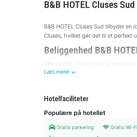
B&B HOTEL Cluses Sud
B&B HOTEL Cluses Sud tilbyder en ide
Cluses, hvilket gør det til et perfek
Beliggenhed B&B HOTEL
B&B HOTEL Cluses Sud er strategisk p
Læs mere
seværdigheder. Hotellet ligger kun f
både bus og tog i nærheden. Parkerin
Museum Cluses: 300 meter
Hotelfaciliteter
Cluses Station: 500 meter
Cluses Park: 700 meter
Populære på hotellet
Shoppinggade: 800 meter
Kulturcenter: 1 kilometer
Gratis parkering
Gratis Wi-F