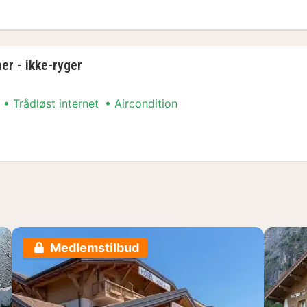
relse
er - ikke-ryger
Trådløst internet
Aircondition
er - ikke-ryger
Medlemstilbud