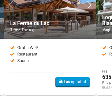
ste billede
Forrige billede
Næste bil
Fo
Logi
La Ferme du Lac
Bla
Thyez, Frankrig
Maglan
Gratis Wi-Fi
G
Restaurant
R
Sauna
Fra
635 
 Originals City, Hôtel du Faucigny, Cluses Ouest
Lås op rabat
Pris p
Ekskl. 