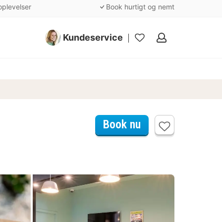
oplevelser
Book hurtigt og nemt
Kundeservice
Mine
favoritter
Book nu