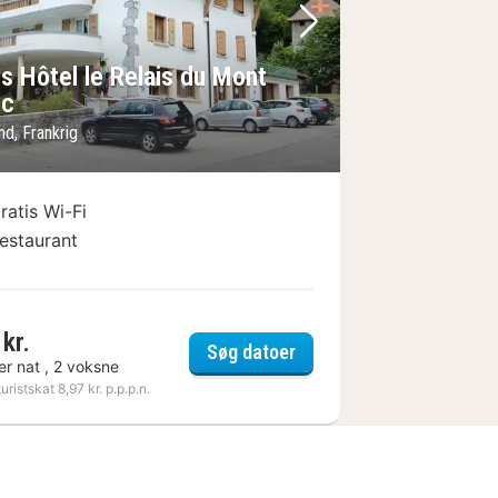
lede
rrige billede
Næste billede
s Hôtel le Relais du Mont
nc
d, Frankrig
ratis Wi-Fi
estaurant
kr.
Logis Hôtel le Relais du 
Søg datoer
er nat , 2 voksne
turistskat 8,97 kr. p.p.p.n.