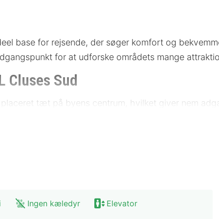
el base for rejsende, der søger komfort og bekvemmeli
t udgangspunkt for at udforske områdets mange attraktio
 Cluses Sud
laceret tæt på byens centrum, hvilket giver nem adgang
å minutters gang fra Cluses' hovedtorv, og der er gode
g er også tilgængelig for gæster, der ankommer i bil.
i
Ingen kæledyr
Elevator