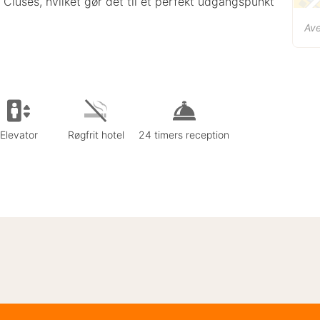
 Cluses, hvilket gør det til et perfekt udgangspunkt
Ave
Elevator
Røgfrit hotel
24 timers reception