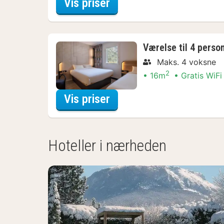
for Standard-dobbeltvæ
Vis priser
Værelse til 4 person
Maks. 4 voksne
2
16m
Gratis WiFi
for Værelse til 4 person
Vis priser
Hoteller i nærheden