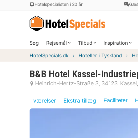
Hotelspecialisten i 20 år
Gæs
Søg
Rejsemål
Tilbud
Inspiration
HotelSpecials.dk
Hoteller i Tyskland
Ho
B&B Hotel Kassel-Industrie
Heinrich-Hertz-Straße 3
34123
Kassel
værelser
Ekstra tillæg
Faciliteter
H