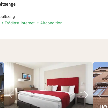
eltsenge
beltseng
Trådløst internet
Aircondition
Arrangement
ste billede
Forrige billede
Næste bil
Fo
TRY