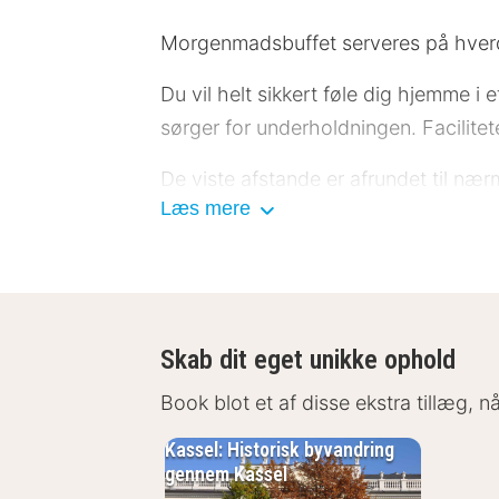
Morgenmadsbuffet serveres på hverdage
Du vil helt sikkert føle dig hjemme i
sørger for underholdningen. Facilite
De viste afstande er afrundet til næ
Læs mere
Eissporthalle Kassel - 4,3 km Auesta
6,6 km Martinskirche Kassel - 6,9 k
7,1 km Fridericianum - 7,2 km Karls
lufthavn er:Kassel (KSF-Calden) - 2
Skab dit eget unikke ophold
Med et ophold ved B&B Hotel Kassel-
og 6 minutters kørsel fra Eissporthal
Book blot et af disse ekstra tillæg, 
I Kassel (Waldau)
Kassel: Historisk byvandring
gennem Kassel