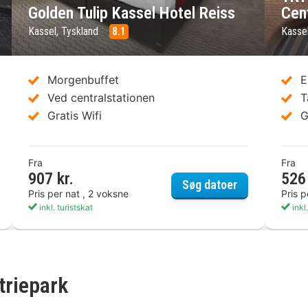
Golden Tulip Kassel Hotel Reiss
Cen
Kassel, Tyskland
8.1
Kasse
Morgenbuffet
E
Ved centralstationen
T
Gratis Wifi
G
Fra
Fra
907 kr.
526 
ndham Garden Kassel
Golden Tulip K
Søg datoer
Pris per nat , 2 voksne
Pris p
inkl. turistskat
inkl.
triepark