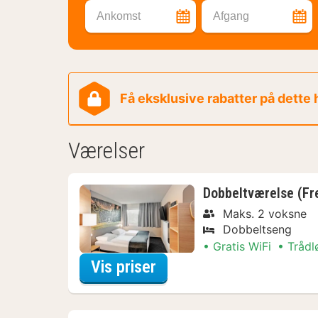
Ankomst
Afgang
Få eksklusive rabatter på dette
Værelser
Dobbeltværelse (Fr
Maks. 2 voksne
Dobbeltseng
Gratis WiFi
Trådl
for Discover the City 
Vis priser