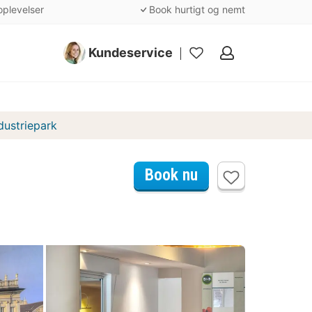
oplevelser
Book hurtigt og nemt
Kundeservice
Mine
favoritter
dustriepark
Book nu