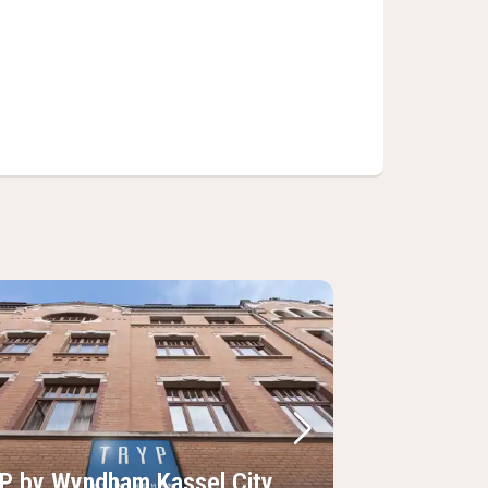
lede
rrige billede
Næste billede
P by Wyndham Kassel City