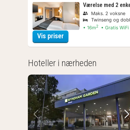
Værelse med 2 enk
Maks. 2 voksne
Twinseng og dob
2
16m
Gratis WiFi
for Discover the City 
Vis priser
Hoteller i nærheden
Forrige billede
Næ