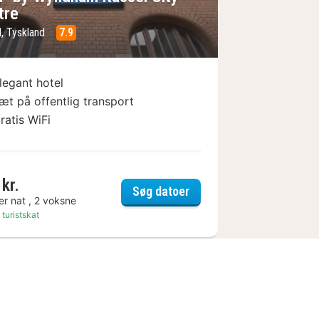
tre
l, Tyskland
7.9
legant hotel
æt på offentlig transport
ratis WiFi
kr.
assel Hotel Reiss
TRYP by Wyndham Kassel
Søg datoer
er nat , 2 voksne
 turistskat