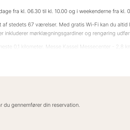
 fra kl. 06.30 til kl. 10.00 og i weekenderne fra kl. 07
 et af stedets 67 værelser. Med gratis Wi-Fi kan du alt
ter inkluderer mørklægningsgardiner og rengøring udfør
rmeste 0,1 kilometer. Messe Kassel Messecenter - 2,8 k
dion - 4,4 km Astronomisch-Physikalisches Kabinett in
m Druselturm - 7 km Naturkundemuseum - 7 km Kassel U
kirche Kassel - 7,6 km Neue Galerie - 7,8 km GRIMMWE
5,3 km Frankfurt Lufthavn (FRA) - 194,7 km Frankfurt 
Industriepark i Kassel (Waldau) er du kun 3 minutters
le Kassel. Dette hotel ligger 5 km fra Karlsaue Park og 
når du gennemfører din reservation.