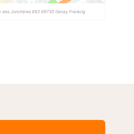
e des Jonchères 662
69730
Genay
Frankrig