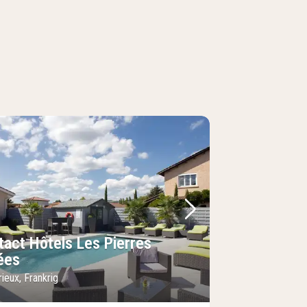
lede
rrige billede
Næste billede
tact Hôtels Les Pierres
ées
ieux, Frankrig