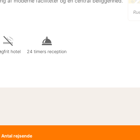
ing af moderne faciliteter og en central beliggenhed.
Ru
gfrit hotel
24 timers reception
Antal rejsende