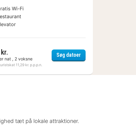
ratis Wi-Fi
estaurant
levator
kr.
ante Yvonne & son Restaurant semi-gastronomique Lyon Nord
Contact Hôtels Les Pierr
Søg datoer
er nat , 2 voksne
turistskat 11,29 kr. p.p.p.n.
hed tæt på lokale attraktioner.