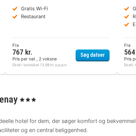
Gratis Wi-Fi
G
Restaurant
R
E
Fra
Fra
767 kr.
564 
et Hotel Massieux Lyon Nord
Logis Hôtel T
Søg datoer
Pris per nat , 2 voksne
Pris p
Ekskl. turistskat 13,98 kr. p.p.p.n.
Ekskl. 
Genay
, 3 Stjerner
elle hotel for dem, der søger komfort og bekvemmelig
ciliteter og en central beliggenhed.