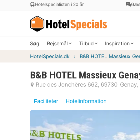
Hotelspecialisten i 20 år
Gæs
Søg
Rejsemål
Tilbud
Inspiration
HotelSpecials.dk
B&B HOTEL Massieux Ge
B&B HOTEL Massieux Gena
Rue des Jonchères 662
69730
Genay
Faciliteter
Hotelinformation