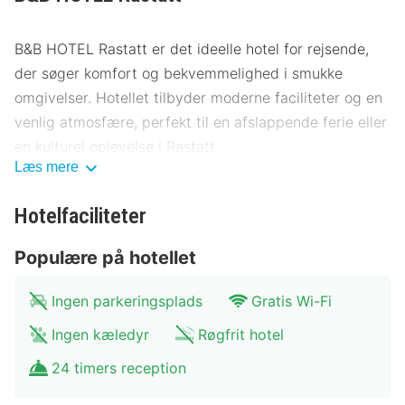
B&B HOTEL Rastatt er det ideelle hotel for rejsende,
der søger komfort og bekvemmelighed i smukke
omgivelser. Hotellet tilbyder moderne faciliteter og en
venlig atmosfære, perfekt til en afslappende ferie eller
en kulturel oplevelse i Rastatt.
Læs mere
Beliggenhed B&B HOTEL Rastatt
Hotelfaciliteter
B&B HOTEL Rastatt har en fremragende beliggenhed i
hjertet af Rastatt, kun få minutter fra centrum. Gæster
Populære på hotellet
kan nemt besøge lokale attraktioner som Rastatt Slot
og det imponerende Residenzschloss, der begge ligger
Ingen parkeringsplads
Gratis Wi-Fi
inden for gåafstand. Området byder på rig kultur og
Ingen kæledyr
Røgfrit hotel
historie, hvilket gør det til et fantastisk sted at bo.
Offentlig transport er let tilgængelig med både bus-
24 timers reception
og togforbindelser, og der er også parkering til