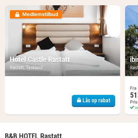
Medlemstilbud
Hotel Castle Rastatt
ib
Rastatt, Tyskland
Rast
Fra
51
Lås op rabat
Pris
in
B&B HOTEL Rastatt