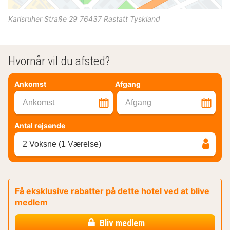
Karlsruher Straße 29
76437
Rastatt
Tyskland
Hvornår vil du afsted?
Ankomst
Afgang
Ankomst
Afgang
Antal rejsende
2 Voksne (1 Værelse)
Få eksklusive rabatter på dette hotel ved at blive
medlem
Bliv medlem