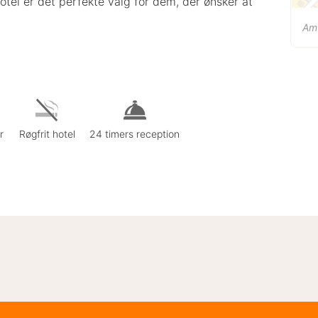
tel er det perfekte valg for dem, der ønsker at
Am
r
Røgfrit hotel
24 timers reception