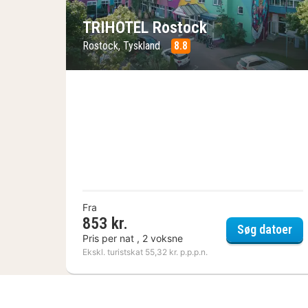
TRIHOTEL Rostock
Rostock, Tyskland
8.8
Fra
853 kr.
TR
Søg datoer
Pris per nat , 2 voksne
Ekskl. turistskat 55,32 kr. p.p.p.n.