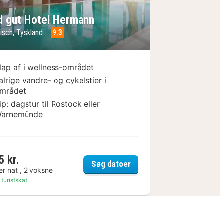
d gut Hotel Hermann
isch, Tyskland
9.3
lap af i wellness-området
alrige vandre- og cykelstier i
mrådet
ip: dagstur til Rostock eller
arnemünde
5 kr.
 by Wyndham Sonne Rostock
Land gut Hotel Hermann
Søg datoer
er nat , 2 voksne
 turistskat