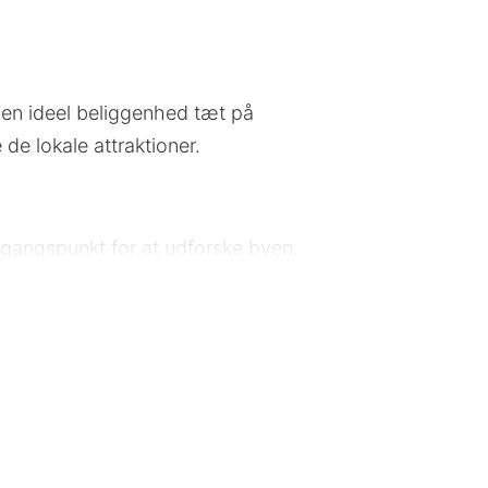
en ideel beliggenhed tæt på
de lokale attraktioner.
 udgangspunkt for at udforske byen.
. Offentlig transport er let