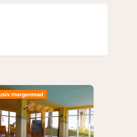
lusiv morgenmad
lede
rrige billede
Næste billede