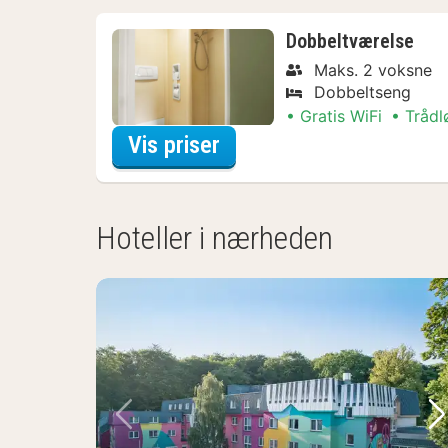
Dobbeltværelse
Maks. 2 voksne
Dobbeltseng
Gratis WiFi
Trådl
for Dobbeltværelse
Vis priser
Hoteller i nærheden
Forrige billede
Næ