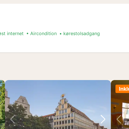
øst internet
Aircondition
kørestolsadgang
Ink
ste billede
Forrige billede
Næste bil
Fo