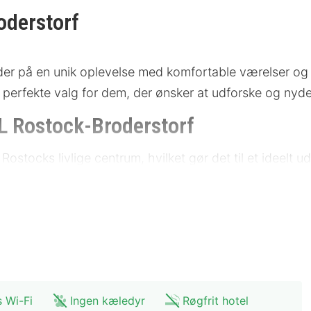
derstorf
r på en unik oplevelse med komfortable værelser og 
perfekte valg for dem, der ønsker at udforske og nyde 
 Rostock-Broderstorf
a Rostocks livlige centrum, hvilket gør det til et ideelt
 seværdigheder, herunder museer og historiske steder
den, og der er rigelig parkeringsplads til rådighed.
meter
ter
s Wi-Fi
Ingen kæledyr
Røgfrit hotel