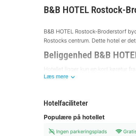
B&B HOTEL Rostock-Bro
B&B HOTEL Rostock-Broderstorf byde
Rostocks centrum. Dette hotel er det 
Beliggenhed B&B HOTEL
Hotellet ligger kun en kort køretur fr
Læs mere
Området byder på en række spændende
tilgængelig med busser og tog i nærhe
Rostock Zoologiske Have: 500 
Hotelfaciliteter
Rostock Museum: 1,5 kilometer
Marienkirche: 2 kilometer
Populære på hotellet
Rostock Havn: 3 kilometer
Kunstmuseum Rostock: 4 kilome
Ingen parkeringsplads
Grati