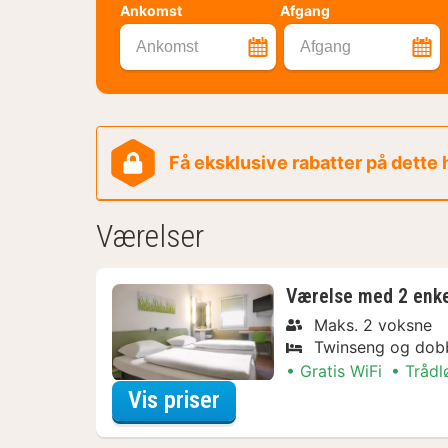
Ankomst
Afgang
Ankomst
Afgang
Få eksklusive rabatter på dette
Værelser
Værelse med 2 enk
Maks. 2 voksne
Twinseng og dob
Gratis WiFi
Trådl
for Værelse med 2 enk
Vis priser