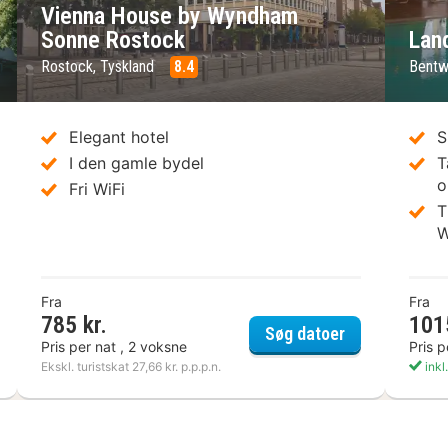
Vienna House by Wyndham
Sonne Rostock
Lan
Rostock, Tyskland
8.4
Bentw
Elegant hotel
S
I den gamle bydel
T
o
Fri WiFi
T
W
Fra
Fra
785 kr.
101
IHOTEL Rostock
Vienna House
Søg datoer
Pris per nat , 2 voksne
Pris p
Ekskl. turistskat 27,66 kr. p.p.p.n.
inkl.