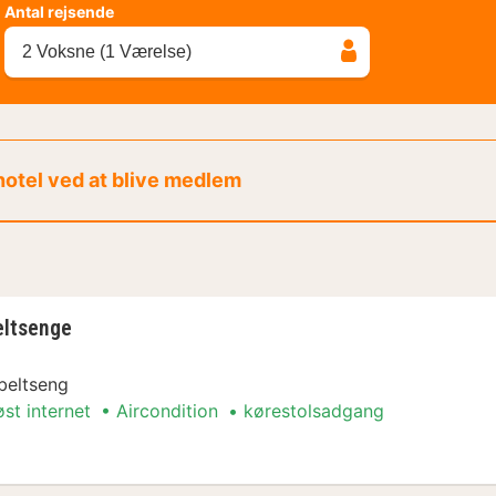
Antal rejsende
2 Voksne (1 Værelse)
 hotel ved at blive medlem
eltsenge
beltseng
øst internet
Aircondition
kørestolsadgang
eltsenge